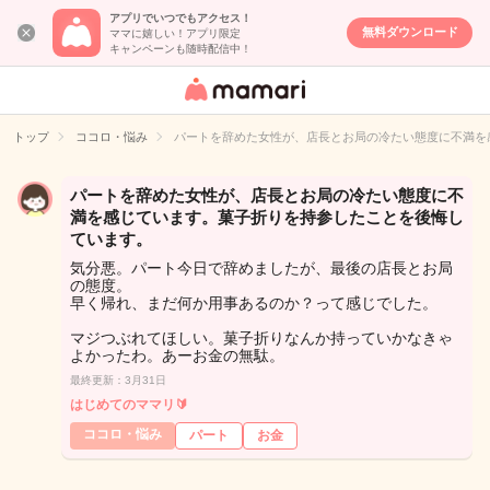
アプリでいつでもアクセス！
無料ダウンロード
ママに嬉しい！アプリ限定
キャンペーンも随時配信中！
女性専用匿名QA
アプリ・情報サ
トップ
ココロ・悩み
パートを辞めた女性が、店長とお局の冷たい態度に不満を
イト
パートを辞めた女性が、店長とお局の冷たい態度に不
満を感じています。菓子折りを持参したことを後悔し
ています。
気分悪。パート今日で辞めましたが、最後の店長とお局
の態度。
早く帰れ、まだ何か用事あるのか？って感じでした。
マジつぶれてほしい。菓子折りなんか持っていかなきゃ
よかったわ。あーお金の無駄。
最終更新：3月31日
はじめてのママリ🔰
ココロ・悩み
パート
お金