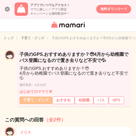
アプリでいつでもアクセス！
無料ダウンロード
ママに嬉しい！アプリ限定
キャンペーンも随時配信中！
女性専用匿名QA
アプリ・情報サ
トップ
子育て・グッズ
子供のGPS.おすすめありますか？🥹4月から幼稚園で
イト
子供のGPS.おすすめありますか？🥹4月から幼稚園で
バス登園になるので置き去りなど不安で💦
子供のGPS.おすすめありますか？🥹
4月から幼稚園でバス登園になるので置き去りなど不安で
💦
最終更新：4月16日
はじめてのママリ🔰
子育て・グッズ
おすすめ
幼稚園
バス
GPS
この質問への回答
（全2件）
イリス