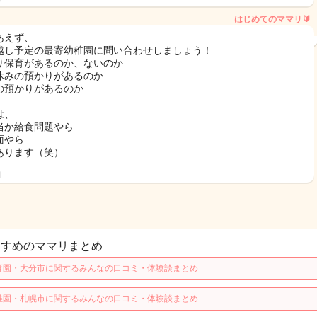
はじめてのママリ🔰
あえず、
越し予定の最寄幼稚園に問い合わせしましょう！
り保育があるのか、ないのか
休みの預かりがあるのか
の預かりがあるのか
は、
当か給食問題やら
面やら
あります（笑）
日
すすめのママリまとめ
育園・大分市に関するみんなの口コミ・体験談まとめ
稚園・札幌市に関するみんなの口コミ・体験談まとめ