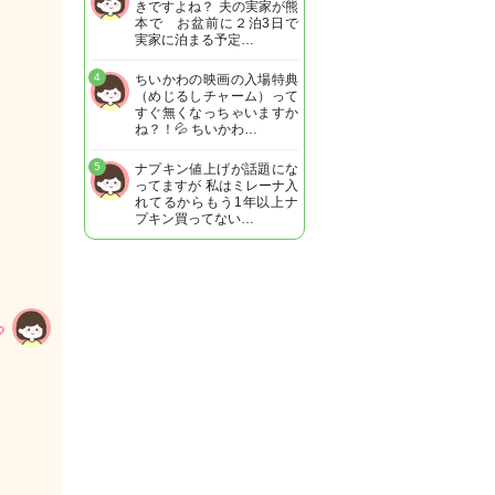
きですよね？ 夫の実家が熊
本で お盆前に２泊3日で
実家に泊まる予定…
4
ちいかわの映画の入場特典
（めじるしチャーム）って
すぐ無くなっちゃいますか
ね？！💦 ちいかわ…
5
ナプキン値上げが話題にな
ってますが 私はミレーナ入
れてるからもう1年以上ナ
プキン買ってない…