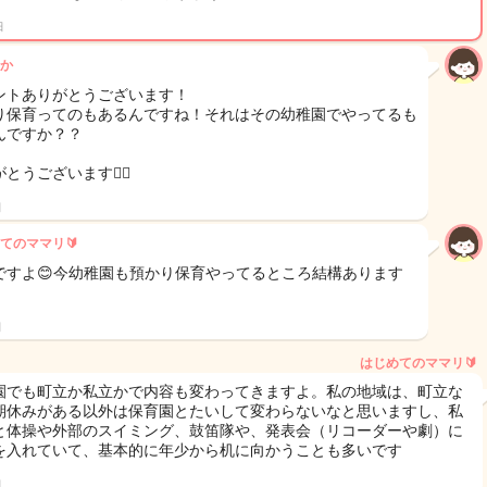
日
か
ントありがとうございます！
り保育ってのもあるんですね！それはその幼稚園でやってるも
んですか？？
とうございます🙇‍♀️
日
てのママリ🔰
ですよ😊今幼稚園も預かり保育やってるところ結構あります
日
はじめてのママリ🔰
園でも町立か私立かで内容も変わってきますよ。私の地域は、町立な
期休みがある以外は保育園とたいして変わらないなと思いますし、私
と体操や外部のスイミング、鼓笛隊や、発表会（リコーダーや劇）に
を入れていて、基本的に年少から机に向かうことも多いです
日