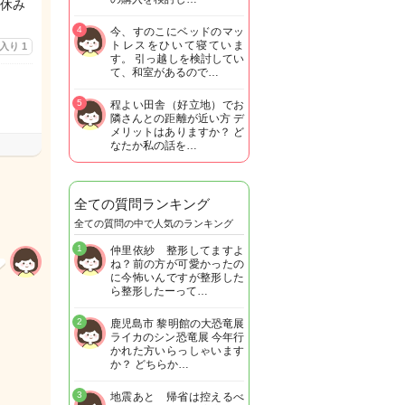
休み
4
今、すのこにベッドのマッ
トレスをひいて寝ていま
に入り
1
す。 引っ越しを検討してい
て、和室があるので…
5
程よい田舎（好立地）でお
隣さんとの距離が近い方 デ
メリットはありますか？ ど
なたか私の話を…
全ての質問ランキング
全ての質問の中で人気のランキング
1
仲里依紗 整形してますよ
ね？前の方が可愛かったの
に今怖いんですが整形した
ら整形したーって…
2
鹿児島市 黎明館の大恐竜展
ライカのシン恐竜展 今年行
かれた方いらっしゃいます
か？ どちらか…
3
地震あと 帰省は控えるべ