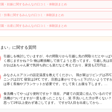
育園・妊娠に関するみんなの口コミ・体験談まとめ
産・扶養に関するみんなの口コミ・体験談まとめ
育園・出産に関するみんなの口コミ・体験談まとめ
住まい」に関する質問
引越しを検討していますが、今の間取りから引越し先の間取りだとやっぱ
く感じますかね？💦 物は断捨離して捨てようと思ってます。 引越し先は
がおばあちゃん家で気持ち的にも楽だなと考えており、家賃も2万円ほ…
みなさんエアコンの設定温度を教えてください。 我が家はリビングは25℃
ニングは21℃ 寝室は24℃ です。旦那は暑がりでもっと下げたいようです
は寒く長袖やブランケットが必要です。そして良くお腹を下します。…
食洗機ってやっぱり便利ですか？ 現在、戸建ての賃貸に住んでいるのです
洗機がついてますが一度も使ったことなく...笑 手洗いした方が早くない？
思って1年以上使わず過ごしてます。 ですが3人目を出産してから…