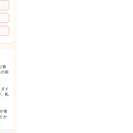
り狭
目の前
 ダイ
が、私
が食
とか