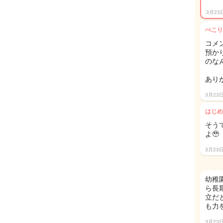
3月23
べこり
コメ
預か
のな
ありが
3月23
はじめ
そう
よ🥹
3月23
幼稚
ら長
立だ
も力
3月23