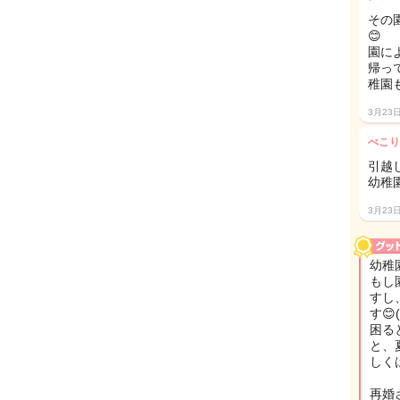
その
😊
園に
帰っ
稚園
3月23
べこり
引越
幼稚
3月23
幼稚
もし
すし
す😊
困る
と、
しく
再婚