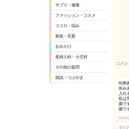
サプリ・健康
ファッション・コスメ
ココロ・悩み
家族・旦那
お出かけ
産婦人科・小児科
コメン
その他の疑問
雑談・つぶやき
幼稚
休み
入れ
私は
園で
園で
3月23
ダッフ