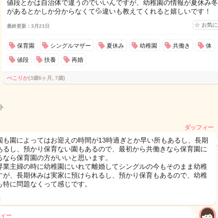
値段とかは自治体で違うのでいいんですが、幼稚園の情報が夏休み冬
があるとかしか分からなくて💦違いも教えてくれると嬉しいです！
お気
最終更新：3月23日
保育園
シングルマザー
夏休み
幼稚園
共働き
体
値段
扶養
再婚
べこりか
(3歳6ヶ月, 7歳)
ト
ダッフィー
園も園によってはお迎えの時間が13時過ぎとか早い所もあるし、長期
あるし、預かり保育ない園もあるので、最初から共働きなら保育園に
るなら保育園の方がいいと思います。
専業主婦の時に幼稚園にいれて離婚してシングルの今もそのまま幼稚
すが、長期休みは実家に預けられるし、預かり保育もあるので、幼稚
も特に問題なくって感じです。
日
ィー