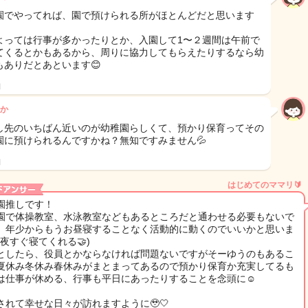
園でやってれば、園で預けられる所がほとんどだと思います
よっては行事が多かったりとか、入園して1〜２週間は午前で
てくるとかもあるから、周りに協力してもらえたりするなら幼
もありだとあといます😊
日
か
し先のいちばん近いのが幼稚園らしくて、預かり保育ってその
園に預けられるんですかね？無知ですみません💦
日
はじめてのママリ🔰
園推しです！
園で体操教室、水泳教室などもあるところだと通わせる必要もないで
、年少からもうお昼寝することなく活動的に動くのでいいかと思いま
(夜すぐ寝てくれる🤝)
としたら、役員とかならなければ問題ないですがそーゆうのもあるこ
夏休み冬休み春休みがまとまってあるので預かり保育か充実してるも
は仕事が休める、行事も平日にあったりすることを念頭に☺️
されて幸せな日々が訪れますように🥹🤍