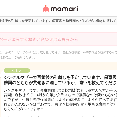
女性専用匿名QAアプ
リ・情報サイト
再婚後の引越しを予定しています。保育園と幼稚園のどちらが共働きに適して
は一般のユーザーの投稿により成り立っており、当社が医学的・科学的根拠を担保するも
理解の上、ご活用ください。
住まい
シングルマザーで再婚後の引越しを予定しています。保育園
稚園のどちらが共働きに適しているか、違いを教えてくださ
シングルマザーです。今度再婚して別の場所に引っ越すんですが今現
育園に通わせてて、4月から年少クラスなので無償なのは変わらない
んですが、引越し先で保育園にしようか幼稚園にしようか迷ってます
れるか入れないかは問わずで、共働き扶養内で働く場合保育園と幼稚
ちらの方がいいですか？