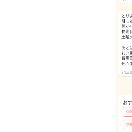
とり
引っ
預か
長期
土曜
あと
お弁
費用
色々
3月23
お
保
幼