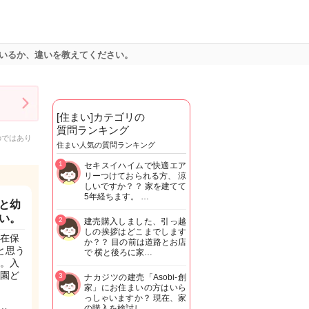
いるか、違いを教えてください。
[住まい]カテゴリの
質問ランキング
のではあり
住まい人気の質問ランキング
1
セキスイハイムで快適エア
リーつけておられる方、 涼
しいですか？？ 家を建てて
5年経ちます。 …
と幼
い。
2
建売購入しました、引っ越
しの挨拶はどこまでします
在保
か？？ 目の前は道路とお店
と思う
で 横と後ろに家…
。入
園ど
3
ナカジツの建売「Asobi-創
家」にお住まいの方はいら
っしゃいますか？ 現在、家
の購入を検討し…