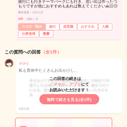
旅行にも行きテーマパークにも行き、思い出は作ったつ
もりですが他におすすめもあれば教えてください🙏🏻😢
最終更新：3月21日
atk
2歳1ヶ月
ココロ・悩み
旅行
保育園
おすすめ
入園
仕事復帰
憂鬱
この質問への回答
（全1件）
ママリ
私も育休中たくさんお出かけし…
この回答の続きは
「ママリ」アプリ
にて
お読みいただけます！
無料で続きを見る(全1件)
3月21日