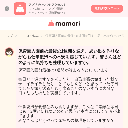
アプリでいつでもアクセス！
無料ダウンロード
ママに嬉しい！アプリ限定
キャンペーンも随時配信中！
女性専用匿名QA
アプリ・情報サ
トップ
ココロ・悩み
保育園入園前の最後の1週間を迎え、思い出を作りながら
イト
保育園入園前の最後の1週間を迎え、思い出を作りな
がらも仕事復帰への不安を感じています。皆さんはど
のように気持ちを整理していますか。
保育園入園前最後の1週間が始まろうとしています
毎日どう過ごすかを考えたり、自己主張の始まった我が
子にイライラしたり…とてもしんどいと思っていた毎日
でしたが振り返るともう戻ることのない本当に大切な
日々だったのだと実感しています。
仕事復帰が憂鬱なのもありますが、こんなに素敵な毎日
はもう2度と訪れないのだと思うと本当に悲しくて涙が出
てきます。
みなさんはどうやって気持ちの整理をしていますか？