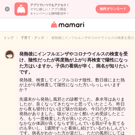
アプリでいつでもアクセス！
無料ダウンロード
ママに嬉しい！アプリ限定
キャンペーンも随時配信中！
女性専用匿名QA
アプリ・情報サ
トップ
子育て・グッズ
発熱後にインフルエンザやコロナウイルスの検査を受け
イト
発熱後にインフルエンザやコロナウイルスの検査を受
け、陰性だったが再度熱が上がり再検査で陽性になっ
た方はいますか。子供の看病が辛く、病名が知りたい
です。
発熱後、検査してインフルコロナ陰性。数日後にまた熱
が上がり再検査して陽性になった方いらっしゃいます
か？
先週末から発熱し風邪との診断でした。鼻水等はありま
したが、良くなってきたなーと思っていたところ、昨日
から夜も寝付けないほど咳が出始め、今日の夕方39度の
発熱がありました。咳がとにかく酷いため受診したとこ
ろ、もう一度検査した方が良いとのことでした。
なかなか体調が良くならず苦しんでいる我が子を見てる
のも辛いし、1週間ずっと看病し続けているのもしんどい
です。病名がわかった方が楽だし、ただの風邪にしては