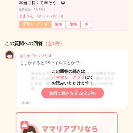
本当に長くて辛そう…😭
最終更新：3月20日
ままリん
1歳1ヶ月, 2歳6ヶ月
子育て・グッズ
陰性
陽性
体
この質問への回答
（全1件）
はじめてのママリ🔰
もしかするとRSウイルスとかで…
この回答の続きは
「ママリ」アプリ
にて
お読みいただけます！
無料で続きを見る(全1件)
3月20日