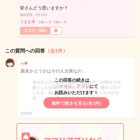
皆さんどう思いますか？
最終更新：3月19日
うまま🔰
2歳3ヶ月, 5歳1ヶ月
ココロ・悩み
親
この質問への回答
（全1件）
⛄️🧡
親友かどうかはその人次第なの…
この回答の続きは
「ママリ」アプリ
にて
お読みいただけます！
無料で続きを見る(全1件)
3月19日