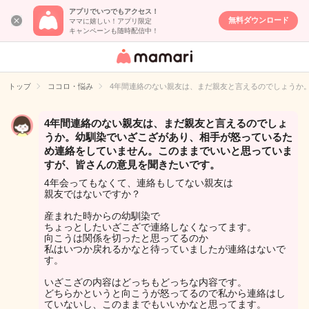
アプリでいつでもアクセス！
無料ダウンロード
ママに嬉しい！アプリ限定
キャンペーンも随時配信中！
女性専用匿名QA
アプリ・情報サ
トップ
ココロ・悩み
4年間連絡のない親友は、まだ親友と言えるのでしょうか
イト
4年間連絡のない親友は、まだ親友と言えるのでしょ
うか。幼馴染でいざこざがあり、相手が怒っているた
め連絡をしていません。このままでいいと思っていま
すが、皆さんの意見を聞きたいです。
4年会ってもなくて、連絡もしてない親友は
親友ではないですか？
産まれた時からの幼馴染で
ちょっとしたいざこざで連絡しなくなってます。
向こうは関係を切ったと思ってるのか
私はいつか戻れるかなと待っていましたが連絡はないで
す。
いざこざの内容はどっちもどっちな内容です。
どちらかというと向こうが怒ってるので私から連絡はし
ていないし、このままでもいいかなと思ってます。