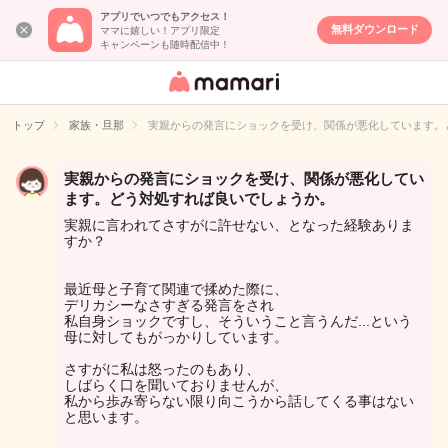
アプリでいつでもアクセス！
無料ダウンロード
ママに嬉しい！アプリ限定
キャンペーンも随時配信中！
女性専用匿名QA
アプリ・情報サ
トップ
家族・旦那
実親からの発言にショックを受け、関係が悪化しています。
イト
実親からの発言にショックを受け、関係が悪化してい
ます。どう対処すれば良いでしょうか。
実親に言われてさすがに許せない、となった経験ありま
すか？
最近母と子育て関連で揉めた際に、
デリカシーなさすぎる発言をされ
私自身ショックですし、そういうこと言うんだ...という
母に対してもがっかりしています。
さすがに私は怒ったのもあり、
しばらく口を聞いておりませんが、
私から歩み寄らない限り向こうから話してくる事はない
と思います。