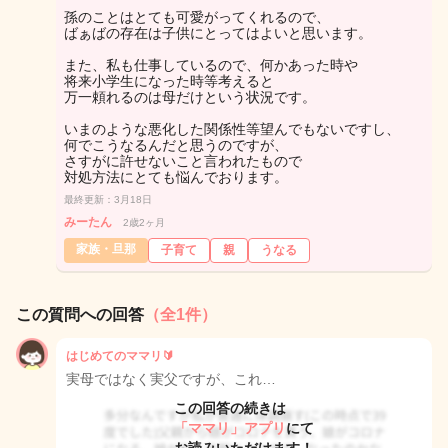
孫のことはとても可愛がってくれるので、
ばぁばの存在は子供にとってはよいと思います。
また、私も仕事しているので、何かあった時や
将来小学生になった時等考えると
万一頼れるのは母だけという状況です。
いまのような悪化した関係性等望んでもないですし、
何でこうなるんだと思うのですが、
さすがに許せないこと言われたもので
対処方法にとても悩んでおります。
最終更新：3月18日
みーたん
2歳2ヶ月
家族・旦那
子育て
親
うなる
この質問への回答
（全1件）
はじめてのママリ🔰
実母ではなく実父ですが、これ…
この回答の続きは
「ママリ」アプリ
にて