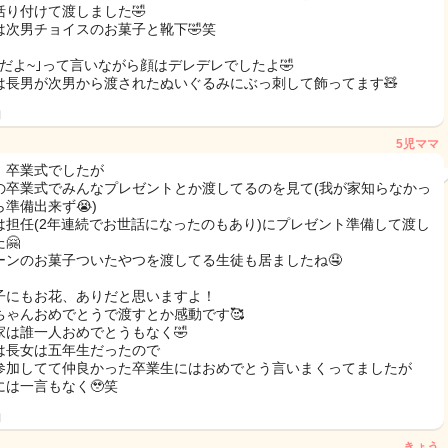
括り付けて渡しました🤣
は次男チョイスのお菓子と靴下🤣笑
んだよ~｣って言いながら顔はデレデレでしたよ🤣
は長男が次男から渡されたぬいぐるみにぶっ刺して飾ってます🧸
日
5児ママ
、卒業式でしたが
の卒業式でみんなプレゼントとか渡してるのを見て(我が家知らなかっ
ら準備出来ず😭)
は担任(2年連続でお世話になったのもあり)にプレゼント準備して渡し
🤗
ーンのお菓子ついたやつを渡してる生徒も居ましたね🤤
子にもお花、ありだと思いますよ！
ちゃんおめでとうで渡すとか感動です🥰
家は誰一人おめでとうもなく🤣
は長女は五年生だったので
参加してて仲良かった卒業生にはおめでとう言いまくってましたが
には一言もなく🥹笑
日
きょう