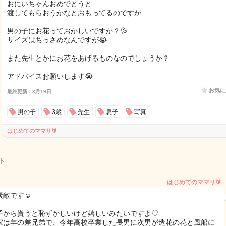
おにいちゃんおめでとうと
渡してもらおうかなとおもってるのですが
男の子にお花っておかしいですか？💦
サイズはちっさめなんですが😭
また先生とかにお花をあげるものなのでしょうか？
アドバイスお願いします😭
お気
最終更新：3月19日
男の子
3歳
先生
息子
写真
はじめてのママリ🔰
ト
はじめてのママリ🔰
素敵です☺️
子から貰うと恥ずかしいけど嬉しいみたいですよ♡
家は年の差兄弟で、今年高校卒業した長男に次男が造花の花と風船に