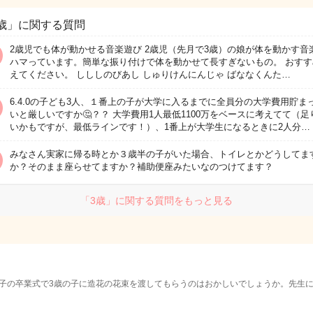
歳」に関する質問
2歳児でも体が動かせる音楽遊び 2歳児（先月で3歳）の娘が体を動かす音
ハマっています。簡単な振り付けで体を動かせて長すぎないもの。 おすす
えてください。 しししのびあし しゅりけんにんじゃ ばななくんた…
6.4.0の子ども3人、１番上の子が大学に入るまでに全員分の大学費用貯ま
いと厳しいですか🤔？？ 大学費用1人最低1100万をベースに考えてて（足
いかもですが、最低ラインです！）、1番上が大学生になるときに2人分…
みなさん実家に帰る時とか３歳半の子がいた場合、トイレとかどうしてま
か？そのまま座らせてますか？補助便座みたいなのつけてます？
「3歳」に関する質問をもっと見る
子の卒業式で3歳の子に造花の花束を渡してもらうのはおかしいでしょうか。先生