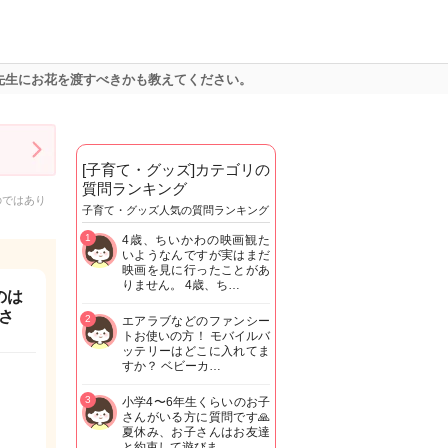
先生にお花を渡すべきかも教えてください。
[子育て・グッズ]カテゴリの
質問ランキング
のではあり
子育て・グッズ人気の質問ランキング
1
4歳、ちいかわの映画観た
いようなんですが実はまだ
映画を見に行ったことがあ
りません。 4歳、ち…
のは
さ
2
エアラブなどのファンシー
トお使いの方！ モバイルバ
ッテリーはどこに入れてま
すか？ ベビーカ…
3
小学4〜6年生くらいのお子
さんがいる方に質問です🙏
夏休み、お子さんはお友達
と約束して遊びま…