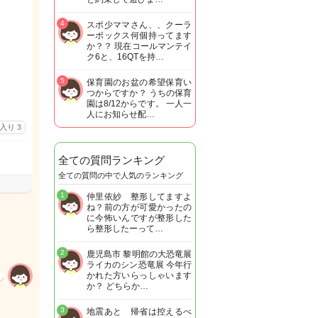
4
スポ少ママさん、、クーラ
ーボックス何個持ってます
か？？ 現在コールマンテイ
ク6と、16QTを持…
5
保育園のお盆の希望保育い
つからですか？ うちの保育
園は8/12からです。 一人一
人にお知らせ配…
に入り
3
全ての質問ランキング
全ての質問の中で人気のランキング
1
仲里依紗 整形してますよ
ね？前の方が可愛かったの
に今怖いんですが整形した
ら整形したーって…
2
鹿児島市 黎明館の大恐竜展
ライカのシン恐竜展 今年行
かれた方いらっしゃいます
か？ どちらか…
3
地震あと 帰省は控えるべ