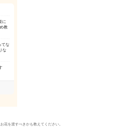
楽に
め教
ってな
りな
す
にお花を渡すべきかも教えてください。