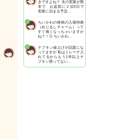
きですよね？ 夫の実家が熊
本で お盆前に２泊3日で
実家に泊まる予定…
4
ちいかわの映画の入場特典
（めじるしチャーム）って
すぐ無くなっちゃいますか
ね？！💦 ちいかわ…
5
ナプキン値上げが話題にな
ってますが 私はミレーナ入
れてるからもう1年以上ナ
プキン買ってない…