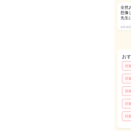
全然
想像
先生
3月18
お
妊
妊
妊
妊
妊