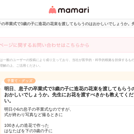
女性専用匿名QAアプ
リ・情報サイト
子の卒業式で3歳の子に造花の花束を渡してもらうのはおかしいでしょうか。
は一般のユーザーの投稿により成り立っており、当社が医学的・科学的根拠を担保するも
理解の上、ご活用ください。
子育て・グッズ
明日、息子の卒業式で3歳の子に造花の花束を渡してもらう
おかしいでしょうか。先生にお花を渡すべきかも教えてくだ
い。
明日小6の息子の卒業式なのですが、
式が終わり写真など撮るときに
100きんの造花で作った
はなたばを下の3歳の子に