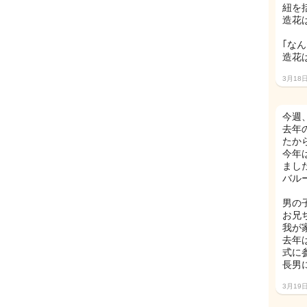
紐を
造花
｢な
造花
3月18
今週
去年
たか
今年
ました
バル
男の
お兄
我が
去年
式に
長男
3月19