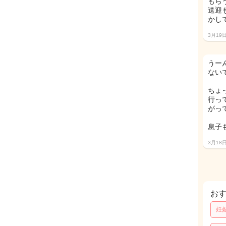
もら
送迎
かし
3月19
うー
ないで
ちょ
行っ
がっ
息子
3月18
お
妊