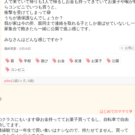
人で来ていて帰りも1人で帰るしお金も持ってきていてお菓子や喉が
らコンビニでいつも買うと。
衝撃を受けてしまって😅
うちが過保護なんでしょうか？
我が家は今の所、親同士で連絡を取れる子としか遊ばせていないし一
家集合で飽きたら一緒に公園で遊ぶ感じです。
みなさんはどんな感じですか？
お気
最終更新：3月19日
親
学校
遊び
お金
友達
お菓子
公園
コンビニ
piko
(1歳2ヶ月, 8歳)
ト
はじめてのママリ🔰
のクラスにもいます😅お金持っててお菓子買ってるし、自転車で自由
動してます。
価値観では一年生で買い食いはナシなので、持たせてません。買って