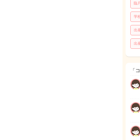
臨
学
出
出
「