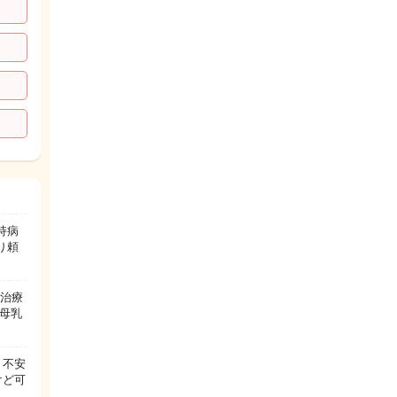
持病
り頼
服治療
母乳
 不安
けど可