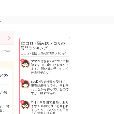
。
[ココロ・悩み]カテゴリの
質問ランキング
のではあり
ココロ・悩み人気の質問ランキング
1
ママ友付き合いについて相
談です🙇‍♂️ 3歳になる娘がい
ます。 同い歳の子ですごく
仲良行子がい…
どの
2
seeDNAで検査を受けて、
現在結果待ちです。 そわそ
わしながら待っているので
か教
すが、結果報告の…
3
23日.保育園で夏祭りあり
が、お
ます！ 私服で良いと言われ
ましたが、みなさんお子さ
園に1
んに甚平や浴衣着…