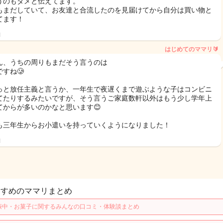
うのもダメと伝えてます。
もまだしていて、お友達と合流したのを見届けてから自分は買い物と
てます！
日
はじめてのママリ🔰
ん、うちの周りもまだそう言うのは
すね🥲
っと放任主義と言うか、一年生で夜遅くまで遊ぶような子はコンビニ
てたりするみたいですが、そう言うご家庭数軒以外はもう少し学年上
てからが多いのかなと思います😊
も三年生からお小遣いを持っていくようになりました！
日
すすめのママリまとめ
娠中・お菓子に関するみんなの口コミ・体験談まとめ