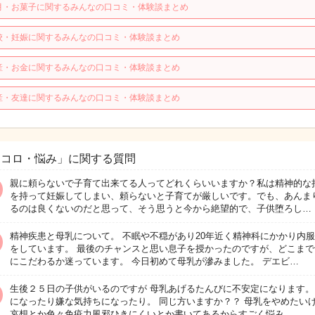
月・お菓子に関するみんなの口コミ・体験談まとめ
校・妊娠に関するみんなの口コミ・体験談まとめ
産・お金に関するみんなの口コミ・体験談まとめ
産・友達に関するみんなの口コミ・体験談まとめ
ココロ・悩み」に関する質問
親に頼らないで子育て出来てる人ってどれくらいいますか？私は精神的な
を持って妊娠してしまい、頼らないと子育てが厳しいです。でも、あんま
るのは良くないのだと思って、そう思うと今から絶望的で、子供堕ろし…
精神疾患と母乳について。 不眠や不穏があり20年近く精神科にかかり内
をしています。 最後のチャンスと思い息子を授かったのですが、どこまで
にこだわるか迷っています。 今日初めて母乳が滲みました。 デエビ…
生後２５日の子供がいるのですが 母乳あげるたんびに不安定になります。
になったり嫌な気持ちになったり。 同じ方いますか？？ 母乳をやめたい
哀想とか色々免疫力風邪ひきにくいとか書いてあるからすごく悩み…