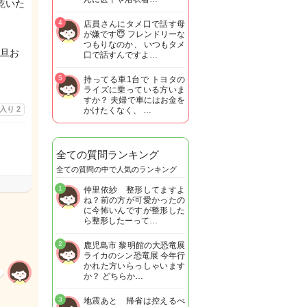
乾いた
4
店員さんにタメ口で話す母
が嫌です😇 フレンドリーな
つもりなのか、 いつもタメ
旦お
口で話すんですよ…
5
持ってる車1台で トヨタの
ライズに乗っている方いま
すか？ 夫婦で車にはお金を
に入り
2
かけたくなく、 …
全ての質問ランキング
全ての質問の中で人気のランキング
1
仲里依紗 整形してますよ
ね？前の方が可愛かったの
に今怖いんですが整形した
ら整形したーって…
2
鹿児島市 黎明館の大恐竜展
ライカのシン恐竜展 今年行
かれた方いらっしゃいます
か？ どちらか…
3
地震あと 帰省は控えるべ