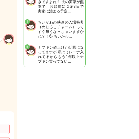
きですよね？ 夫の実家が熊
本で お盆前に２泊3日で
実家に泊まる予定…
4
ちいかわの映画の入場特典
（めじるしチャーム）って
すぐ無くなっちゃいますか
ね？！💦 ちいかわ…
5
ナプキン値上げが話題にな
ってますが 私はミレーナ入
れてるからもう1年以上ナ
プキン買ってない…