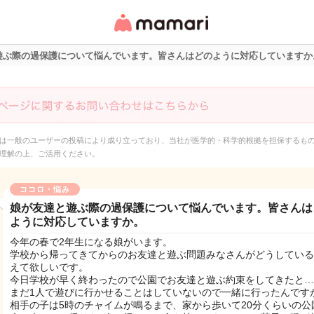
女性専用匿名QAアプ
リ・情報サイト
遊ぶ際の過保護について悩んでいます。皆さんはどのように対応していますか
は一般のユーザーの投稿により成り立っており、当社が医学的・科学的根拠を担保するも
理解の上、ご活用ください。
ココロ・悩み
娘が友達と遊ぶ際の過保護について悩んでいます。皆さんは
ように対応していますか。
今年の春で2年生になる娘がいます。
学校から帰ってきてからのお友達と遊ぶ問題みなさんがどうしている
えて欲しいです。
今日学校が早く終わったので公園でお友達と遊ぶ約束をしてきたと…
まだ1人で遊びに行かせることはしていないので一緒に行ったんです
相手の子は5時のチャイムが鳴るまで、家から歩いて20分くらいの公