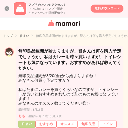
アプリでいつでもアクセス！
無料ダウンロード
ママに嬉しい！アプリ限定
キャンペーンも随時配信中！
女性専用匿名QA
アプリ・情報サ
トップ
住まい
無印良品週間が始まりますが、皆さんは何を購入予定でしょうか
イト
無印良品週間が始まりますが、皆さんは何を購入予定
でしょうか。私はカレーを時々買いますが、トイレシ
ートも気になっています。おすすめがあれば教えてく
ださい。
無印良品週間が3/20(金)から始まりますね！
みなさん何買う予定ですか？
私はたまにカレーを買うくらいなのですが、トイレシー
トが良いとおすすめされたので別のものも気になってい
ます！
みなさんのオススメ教えてください😊✨
最終更新：3月18日
もも
生後3ヶ月, 1歳6ヶ月, 9歳
住まい
おすすめ
オススメ
無印良品
トイレ