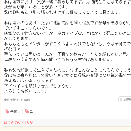
私は遠方におり、父が一緒に暮らしてます。身辺的なことはできます
波があり家にいることが多いです。
父は趣味もあり引っ張られすぎずに暮らしてるように見えます。
私は遠いのもあり、たまに電話で話を聞く程度ですが母が泣きながら
ていてすごくつらいです。
病気なので仕方ないですが、ネガティブなことばかりで死にたいとほ
かしてきます。
私ももともとメンタルがすごくつよいわけでもないし、今は子育てで
杯な日々…
手伝ってとは思いませんが、子育ての悩みだったりを話したいと思っ
母親が不安定すぎて悩み聞いてもらう状態ではありません。
私も父も頑張って生きてきたのに、なぜこんなことになるんでしょう
父は特に身を粉にして働いたあとすぐに母親の介護になり気の毒です
考えると心が暗くなります。
アドバイスを頂けませんでしょうか。
よろしくお願いします。
お気
最終更新：3月14日
子育て
親
はじめてのママリ🔰