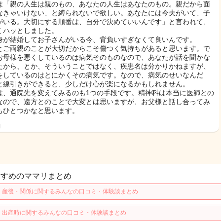
は「親の人生は親のもの、あなたの人生はあなたのもの。親だから面
なきゃいけない、と縛られないで欲しい。あなたには今夫がいて、子
がいる。大切にする順番は、自分で決めていいんです」と言われて、
くハッとしました。
身が結婚してお子さんがいる今、背負いすぎなくて良いんです。
とご両親のことが大切だからこそ傷つく気持ちがあると思います。で
お母様を悪くしているのは病気そのものなので、あなたが話を聞かな
たから、とか、そういうことではなく、疾患名は分かりかねますが、
をしているのはとにかくその病気です。なので、病気のせいなんだ
と線引きができると、少しだけ心が楽になるかもしれません。
は、通院先を変えてみるのも1つの手段です。精神科は本当に医師との
なので、遠方とのことで大変とは思いますが、お父様と話し合ってみ
もひとつかなと思います。
日
すすめのママリまとめ
・産後・関係に関するみんなの口コミ・体験談まとめ
・出産時に関するみんなの口コミ・体験談まとめ