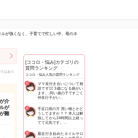
タルが強くなく、子育てで忙しい中、母のネ
[ココロ・悩み]カテゴリの
質問ランキング
のではあり
ココロ・悩み人気の質問ランキング
1
ママ友付き合いについて相
談です🙇‍♂️ 3歳になる娘がい
ます。 同い歳の子ですごく
仲良行子がい…
が介
ルが
2
手足口病の方 買い物とかど
が難
うしてますか？？ 本人は解
熱してから24時間以上経っ
てて元気です。…
3
最近行き始めたネイルサロ