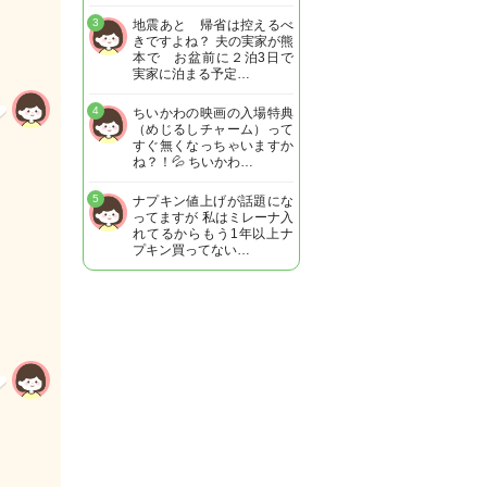
3
地震あと 帰省は控えるべ
きですよね？ 夫の実家が熊
本で お盆前に２泊3日で
実家に泊まる予定…
4
ちいかわの映画の入場特典
（めじるしチャーム）って
すぐ無くなっちゃいますか
ね？！💦 ちいかわ…
5
ナプキン値上げが話題にな
ってますが 私はミレーナ入
れてるからもう1年以上ナ
プキン買ってない…