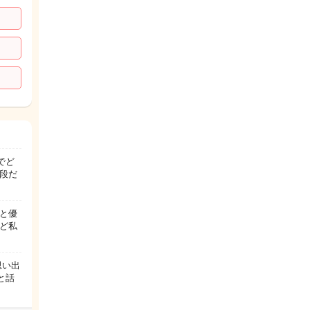
でど
段だ
と優
ど私
思い出
と話