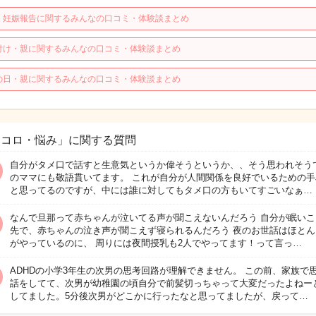
・妊娠報告に関するみんなの口コミ・体験談まとめ
付け・親に関するみんなの口コミ・体験談まとめ
の日・親に関するみんなの口コミ・体験談まとめ
ココロ・悩み」に関する質問
自分がタメ口で話すと生意気というか偉そうというか、、そう思われそう
のママにも敬語貫いてます。 これが自分が人間関係を良好でいるための手
と思ってるのですが、中には誰に対してもタメ口の方もいてすごいなぁ…
なんで旦那って赤ちゃんが泣いてる声が聞こえないんだろう 自分が眠いこ
先で、赤ちゃんの泣き声が聞こえず寝られるんだろう 夜のお世話はほとん
がやっているのに、 周りには夜間授乳も2人でやってます！って言っ…
ADHDの小学3年生の次男の思考回路が理解できません。 この前、家族で
話をしてて、次男が幼稚園の頃自分で前髪切っちゃって大変だったよねー
してました。5分後次男がどこかに行ったなと思ってましたが、戻って…