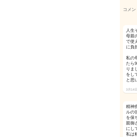
コメン
人生
母親
で使
に負
私の
たら
りま
をし
と思
3月14
精神
ルの
を保
親御
にし
私は