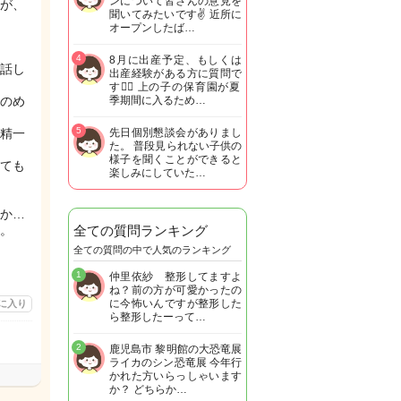
ンについて皆さんの意見を
が、
聞いてみたいです✌️ 近所に
オープンしたば…
4
8月に出産予定、もしくは
話し
出産経験がある方に質問で
す🙋‍♀️ 上の子の保育園が夏
のめ
季期間に入るため…
5
精一
先日個別懇談会がありまし
た。 普段見られない子供の
様子を聞くことができると
ても
楽しみにしていた…
か…
。
全ての質問ランキング
全ての質問の中で人気のランキング
1
仲里依紗 整形してますよ
ね？前の方が可愛かったの
に今怖いんですが整形した
に入り
ら整形したーって…
2
鹿児島市 黎明館の大恐竜展
ライカのシン恐竜展 今年行
かれた方いらっしゃいます
か？ どちらか…