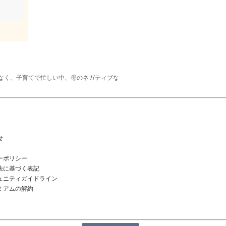
なく、子育てで忙しい中、母のネガティブな
せ
ーポリシー
法に基づく表記
ュニティガイドライン
ミアムの解約