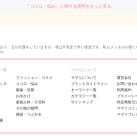
「ココロ・悩み」に関する質問をもっと見る
おり、父が介護をしていますが、母は不安定で辛い状況です。私もメンタルが強く
か。
一覧
ママリについて
ファッション・コスメ
ママリについて
運営会社
ッズ
ココロ・悩み
ブランドガイドライン
お問い合わ
家族・旦那
キーワード一覧
利用規約
お出かけ
カテゴリ一一覧
プライバシ
産婦人科・小児科
サイトマップ
特定商取引
その他の疑問
ママリコミ
雑談・つぶやき
ママリプレ
康