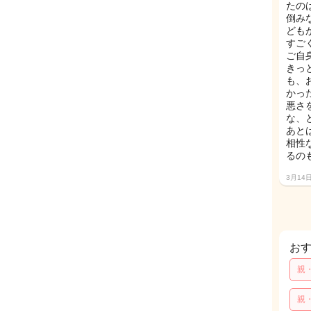
たの
倒み
ども
すご
ご自
きっ
も、
かっ
悪さ
な、
あと
相性
るの
3月14
お
親
親