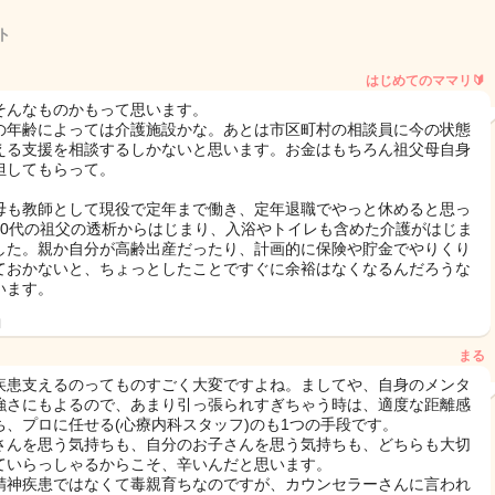
ト
はじめてのママリ🔰
そんなものかもって思います。
の年齢によっては介護施設かな。あとは市区町村の相談員に今の状態
える支援を相談するしかないと思います。お金はもちろん祖父母自身
担してもらって。
母も教師として現役で定年まで働き、定年退職でやっと休めると思っ
90代の祖父の透析からはじまり、入浴やトイレも含めた介護がはじま
した。親か自分が高齢出産だったり、計画的に保険や貯金でやりくり
ておかないと、ちょっとしたことですぐに余裕はなくなるんだろうな
います。
日
まる
疾患支えるのってものすごく大変ですよね。ましてや、自身のメンタ
強さにもよるので、あまり引っ張られすぎちゃう時は、適度な距離感
ち、プロに任せる(心療内科スタッフ)のも1つの手段です。
さんを思う気持ちも、自分のお子さんを思う気持ちも、どちらも大切
ていらっしゃるからこそ、辛いんだと思います。
精神疾患ではなくて毒親育ちなのですが、カウンセラーさんに言われ