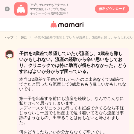
アプリでいつでもアクセス！
無料ダウンロード
ママに嬉しい！アプリ限定
キャンペーンも随時配信中！
女性専用匿名QA
アプリ・情報サ
トップ
妊活
子供を2歳差で希望していたが流産し、3歳差も難しいかもしれな
イト
子供を2歳差で希望していたが流産し、3歳差も難し
いかもしれない。流産の経験から辛い思いをしてお
り、クリニックでは特に助言が得られなかった。どう
すればよいか分からず困っている。
本当は2歳差で子供が欲しかったのに出来なくて3歳差で
できたと思ったら流産して3歳差ももう厳しいかもしれな
いです。
第一子を出産する前にも流産を経験し、なんでこんなに
私だけって思ってしまいます。
レディースクリニックに行っても妊娠できてるなら不妊
じゃないし一度でも出産まで辿り着いてるなら流産は事
故のようなもの、出来ることは何もないと帰されまし
た。
何をどうしたらいいか分からなくて辛いです。