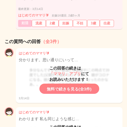
最終更新：3月14日
はじめてのママリ🔰
妊娠16週目, 2歳5ヶ月
妊活
流産
2歳
妊娠
不妊
3歳
出産
この質問への回答
（全3件）
はじめてのママリ🔰
分かります。思い通りにいって…
この回答の続きは
「ママリ」アプリ
にて
お読みいただけます！
無料で続きを見る(全3件)
3月14日
はじめてのママリ🔰
わかります 私も同じような感じ…