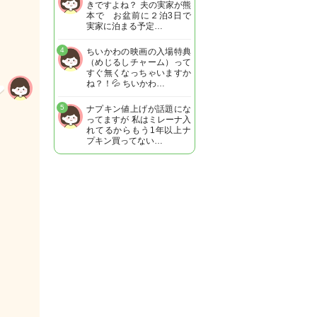
きですよね？ 夫の実家が熊
本で お盆前に２泊3日で
実家に泊まる予定…
4
ちいかわの映画の入場特典
（めじるしチャーム）って
すぐ無くなっちゃいますか
ね？！💦 ちいかわ…
5
ナプキン値上げが話題にな
ってますが 私はミレーナ入
れてるからもう1年以上ナ
プキン買ってない…