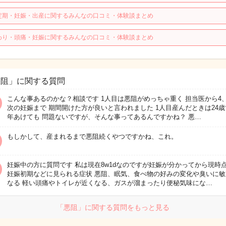
定期・妊娠・出産に関するみんなの口コミ・体験談まとめ
わり・頭痛・妊娠に関するみんなの口コミ・体験談まとめ
悪阻」に関する質問
こんな事あるのかな？相談です 1人目は悪阻がめっちゃ重く 担当医から4、
次の妊娠まで 期間開けた方が良いと言われました 1人目産んだときは24歳で
年あけても 問題ないですが、そんな事ってあるんですかね？ 悪…
もしかして、産まれるまで悪阻続くやつですかね、これ。
妊娠中の方に質問です 私は現在8w1dなのですが妊娠が分かってから現時
妊娠初期などに見られる症状 悪阻、眠気、食べ物の好みの変化や臭いに敏
なる 軽い頭痛やトイレが近くなる、ガスが溜まったり便秘気味にな…
「悪阻」に関する質問をもっと見る