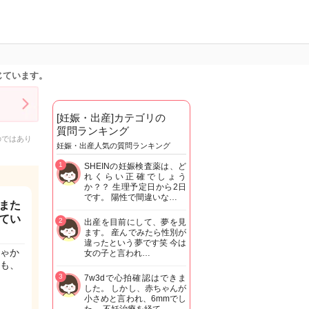
じています。
[妊娠・出産]カテゴリの
質問ランキング
のではあり
妊娠・出産人気の質問ランキング
1
SHEINの妊娠検査薬は、ど
れくらい正確でしょう
か？？ 生理予定日から2日
です。 陽性で間違いな…
また
てい
2
出産を目前にして、夢を見
ます。 産んでみたら性別が
違ったという夢です笑 今は
ゃか
女の子と言われ…
も、
3
7w3dで心拍確認はできま
した。 しかし、赤ちゃんが
小さめと言われ、6mmでし