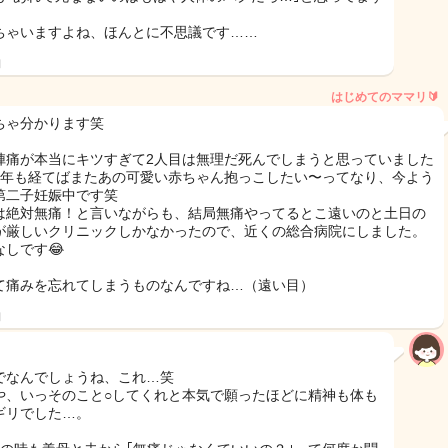
ちゃいますよね、ほんとに不思議です……
日
はじめてのママリ🔰
ちゃ分かります笑
陣痛が本当にキツすぎて2人目は無理だ死んでしまうと思っていました
1年も経てばまたあの可愛い赤ちゃん抱っこしたい〜ってなり、今よう
第二子妊娠中です笑
は絶対無痛！と言いながらも、結局無痛やってるとこ遠いのと土日の
が厳しいクリニックしかなかったので、近くの総合病院にしました。
なしです😂
て痛みを忘れてしまうものなんですね…（遠い目）
日
でなんでしょうね、これ…笑
や、いっそのこと○してくれと本気で願ったほどに精神も体も
ギリでした…。