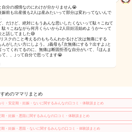
と自分の感情なのにわけが分かりません😭
妊娠前も出産後も2人は産みたいって部分は変わってないんで
…
ど、だけど、絶対にもうあんな思いしたくないって駄々こねて
。駄々こねながら何月くらいから2人目妊活始めようか〜って
夫と話してました😅
｢リスクのこと考えるのもちろんわかるけど次は無痛にする
もんがしたい方にしよう。｣義母も｢次無痛にする？出すよ｣と
言ってくれてるのに、無痛は断固拒否な自分がいて、｢ほんま
って、、｣って自分で思ってます😭
日
すすめのママリまとめ
わり・安定期・妊娠・ないに関するみんなの口コミ・体験談まとめ
定期・妊娠・悪阻に関するみんなの口コミ・体験談まとめ
定期・妊娠・悪阻・ないに関するみんなの口コミ・体験談まとめ