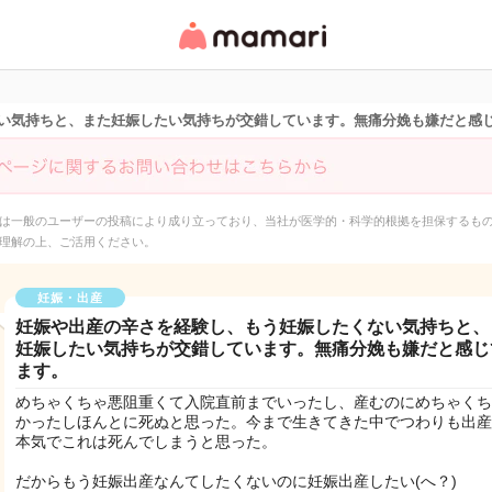
女性専用匿名QAアプ
リ・情報サイト
い気持ちと、また妊娠したい気持ちが交錯しています。無痛分娩も嫌だと感
は一般のユーザーの投稿により成り立っており、当社が医学的・科学的根拠を担保するも
理解の上、ご活用ください。
妊娠・出産
妊娠や出産の辛さを経験し、もう妊娠したくない気持ちと、
妊娠したい気持ちが交錯しています。無痛分娩も嫌だと感じ
ます。
めちゃくちゃ悪阻重くて入院直前までいったし、産むのにめちゃくち
かったしほんとに死ぬと思った。今まで生きてきた中でつわりも出産
本気でこれは死んでしまうと思った。
だからもう妊娠出産なんてしたくないのに妊娠出産したい(へ？)