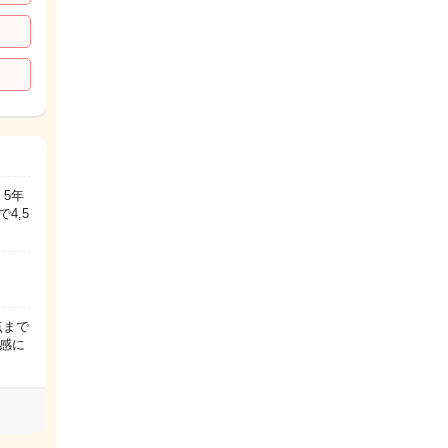
5年
4,5
点まで
感に