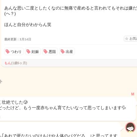
あんな思い二度としたくなのに無痛で産めると言われてもそれは嫌だ
(へ？)
ほんと自分がわからん笑
お気
最終更新：3月14日
つわり
妊娠
悪阻
出産
もん
(1歳6ヶ月)
ト
M
く壮絶でした🥲
だったけど、もう一度赤ちゃん育てたいなって思ってしまいます💦
日
も｢あれで死なないのはもはや人体のバグだろ…｣と思ってます