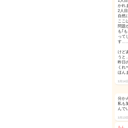
1人
かれ
2人
自然
ここ
問題
も｢
って
す……
けど
うと…
昨日
くれ
ほん
3月14
分か
私も
んで
3月13
もん