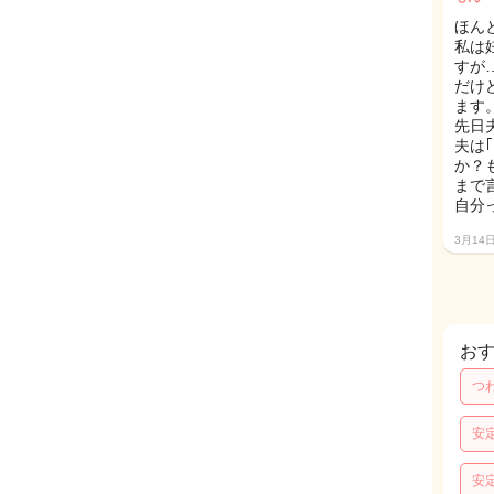
ほん
私は
すが
だけ
ます
先日
夫は
か？
まで
自分
3月14
お
つ
安
安