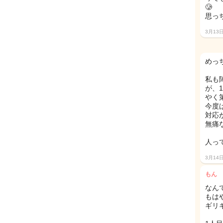
🥲
思っ
3月13
めっ
私も
が、
やく
今度
対応
無痛
人っ
3月14
もん
なん
もは
ギリ