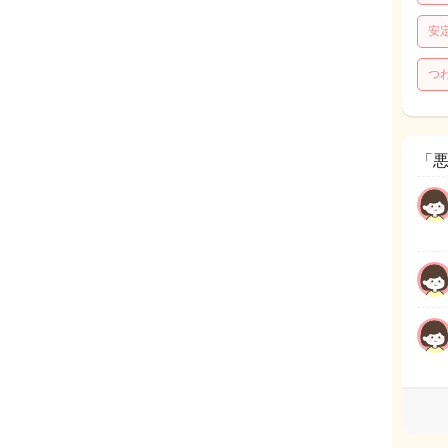
安
つ
「