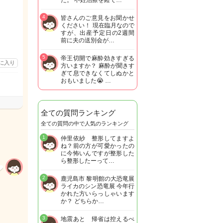
た。 不妊治療を経て…
4
皆さんのご意見をお聞かせ
ください！ 現在臨月なので
すが、出産予定日の2週間
前に夫の送別会が…
5
帝王切開で麻酔効きすぎる
に入り
方いますか？ 麻酔が聞きす
ぎて息できなくてしぬかと
おもいました😭 …
全ての質問ランキング
全ての質問の中で人気のランキング
1
仲里依紗 整形してますよ
ね？前の方が可愛かったの
に今怖いんですが整形した
ら整形したーって…
2
鹿児島市 黎明館の大恐竜展
ライカのシン恐竜展 今年行
かれた方いらっしゃいます
か？ どちらか…
3
地震あと 帰省は控えるべ