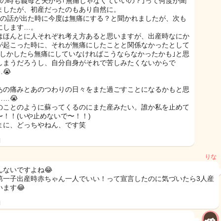
目の時も義母と夫から｢無痛じゃなくていいの？｣って何度か聞
ましたが、初産だったのもあり自然に。
目の話が出た時に今度は無痛にする？と聞かれましたが、次も
にします…。
はほんとに人それぞれ考え方あると思いますが、出産時なにか
が起こった時に、それが無痛にしたことと関係なかったとして
もしかしたら無痛にしていなければこうならなかったかも｣と思
しまうだろうし、自分自身がそれで苦しみたくないからで
😭
あの痛みとあのつわりの日々をまた過ごすことになるかもと思
…😭
のことのように蘇ってくるのにまた産みたい。誰か私を止めて
〜！！(いや止めないで〜！！)
まに、どっちやねん、です笑
日
りな
んないですよね😂
第一子出産時赤ちゃん一人でいい！って宣言したのに気づいたら3人産
います😂
日