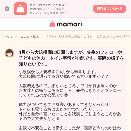
アプリでいつでもアクセス！
無料ダウンロード
ママに嬉しい！アプリ限定
キャンペーンも随時配信中！
女性専用匿名QA
アプリ・情報サ
トップ
ココロ・悩み
4月から大規模園に転園しますが、先生のフォローや子ど
イト
4月から大規模園に転園しますが、先生のフォローや
子どもの体力、トイレ事情が心配です。実際の様子を
知りたいです。
小規模から大規模園に4月から転園します。
大規模園に通ってる方や働いてる方いますか？？
人数増えるので、細かいところまで目が行き届くのか
お友達との衝突はあるにしろ、先生はきちんとフォロー
してくれるのか心配です🥲
体力がついてきてお昼寝があまりできなかったり、
トイレも寝てる時はまだおむつだったり、、、
外だと自分の言いたいことを我慢してしまうところがあ
るので大丈夫かなと😵‍💫
面談で不安なことは伝えましたが、実際どうなのかはわ