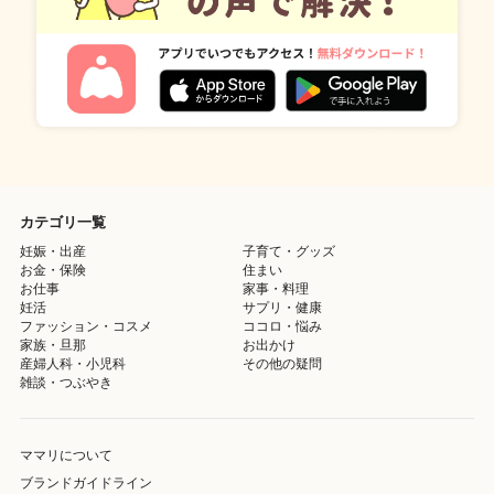
カテゴリ一覧
妊娠・出産
子育て・グッズ
お金・保険
住まい
お仕事
家事・料理
妊活
サプリ・健康
ファッション・コスメ
ココロ・悩み
家族・旦那
お出かけ
産婦人科・小児科
その他の疑問
雑談・つぶやき
ママリについて
ブランドガイドライン