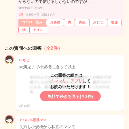
からないので信じるしかないのですが、、、
最終更新：3月12日
SS
生後5ヶ月, 3歳11ヶ月
ココロ・悩み
お昼寝
夫
先生
おむつ
友達
体
トイレ
この質問への回答
（全2件）
いちご
未満児まで小規模に通って以上…
この回答の続きは
「ママリ」アプリ
にて
お読みいただけます！
無料で続きを見る(全2件)
3月12日
アパレル勤務ママ
長男も小規模から私立のマンモ…