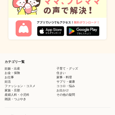
カテゴリ一覧
妊娠・出産
子育て・グッズ
お金・保険
住まい
お仕事
家事・料理
妊活
サプリ・健康
ファッション・コスメ
ココロ・悩み
家族・旦那
お出かけ
産婦人科・小児科
その他の疑問
雑談・つぶやき