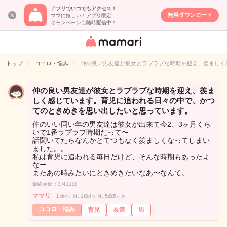
アプリでいつでもアクセス！
無料ダウンロード
ママに嬉しい！アプリ限定
キャンペーンも随時配信中！
女性専用匿名QA
アプリ・情報サ
トップ
ココロ・悩み
仲の良い男友達が彼女とラブラブな時期を迎え、羨ましく
イト
仲の良い男友達が彼女とラブラブな時期を迎え、羨ま
しく感じています。育児に追われる日々の中で、かつ
てのときめきを思い出したいと思っています。
仲のいい同い年の男友達は彼女が出来て今2、3ヶ月くら
いで1番ラブラブ時期だって〜
話聞いてたらなんかとてつもなく羨ましくなってしまい
ました。。
私は育児に追われる毎日だけど、そんな時期もあったよ
なー
またあの時みたいにときめきたいなあ〜なんて。
最終更新：3月11日
ママリ
1歳4ヶ月, 1歳4ヶ月, 5歳5ヶ月
ココロ・悩み
育児
友達
男