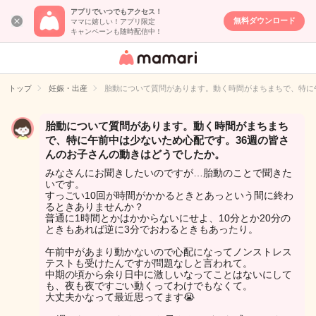
アプリでいつでもアクセス！
無料ダウンロード
ママに嬉しい！アプリ限定
キャンペーンも随時配信中！
女性専用匿名QA
アプリ・情報サ
トップ
妊娠・出産
胎動について質問があります。動く時間がまちまちで、特に
イト
胎動について質問があります。動く時間がまちまち
で、特に午前中は少ないため心配です。36週の皆さ
んのお子さんの動きはどうでしたか。
みなさんにお聞きしたいのですが…胎動のことで聞きた
いです。
すっごい10回が時間がかかるときとあっという間に終わ
るときありませんか？
普通に1時間とかはかからないにせよ、10分とか20分の
ときもあれば逆に3分でおわるときもあったり。
午前中があまり動かないので心配になってノンストレス
テストも受けたんですが問題なしと言われて。
中期の頃から余り日中に激しいなってことはないにして
も、夜も夜ですごい動くってわけでもなくて。
大丈夫かなって最近思ってます😭