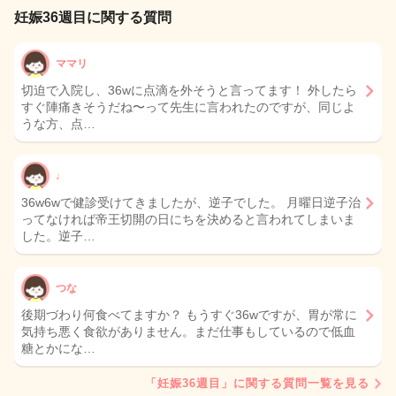
妊娠36週目に関する質問
ママリ
切迫で入院し、36wに点滴を外そうと言ってます！ 外したら
すぐ陣痛きそうだね〜って先生に言われたのですが、同じよ
うな方、点…
♩
36w6wで健診受けてきましたが、逆子でした。 月曜日逆子治
ってなければ帝王切開の日にちを決めると言われてしまいま
した。逆子…
つな
後期づわり何食べてますか？ もうすぐ36wですが、胃が常に
気持ち悪く食欲がありません。まだ仕事もしているので低血
糖とかにな…
「妊娠36週目」に関する質問一覧を見る