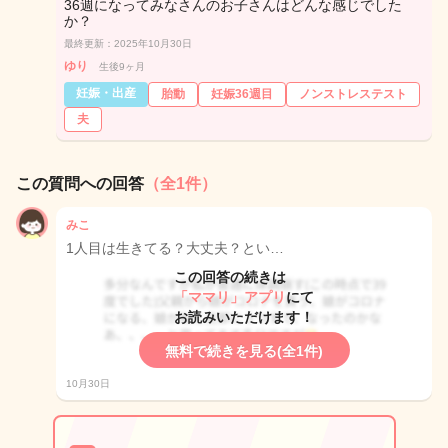
36週になってみなさんのお子さんはどんな感じでした
か？
最終更新：2025年10月30日
ゆり
生後9ヶ月
妊娠・出産
胎動
妊娠36週目
ノンストレステスト
夫
この質問への回答
（全1件）
みこ
1人目は生きてる？大丈夫？とい…
この回答の続きは
「ママリ」アプリ
にて
お読みいただけます！
無料で続きを見る(全1件)
10月30日