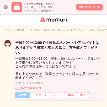
アプリでいつでもアクセス！
無料ダウンロード
ママに嬉しい！アプリ限定
キャンペーンも随時配信中！
女性専用匿名QA
アプリ・情報サ
トップ
お仕事
平日9:00〜13:00で土日休みのパートやアルバイトはあります
イト
平日9:00〜13:00で土日休みのパートやアルバイトは
ありますか？職業と求人の見つけ方を教えてくださ
い。
平日毎日9:00〜13:00、完全土日休みのパート、アルバイ
トで働かれる方いらっしゃいますか？
こんな条件の仕事ってほぼないですよね…
差し支えなければ、職業とどのように求人を見つけたか
教えてください🙇‍♀️
最終更新：2025年9月28日
はじめてのママリ🔰
お仕事
アルバイト
パート
職業
求人