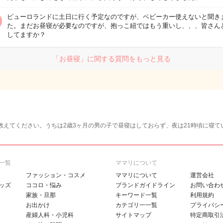
ピューロランドに土日に行く予定なのですが、ベビーカー使えないと聞き
た。まだお昼寝が必要なのですが、抱っこ紐ではもう重いし、、、皆さん
してますか？
「お昼寝」に関する質問をもっと見る
教えてください。うちは2歳3ヶ月の男の子で昼寝はしておらず、夜は21時頃に寝て
一覧
ママリについて
ファッション・コスメ
ママリについて
運営会社
ッズ
ココロ・悩み
ブランドガイドライン
お問い合わ
家族・旦那
キーワード一覧
利用規約
お出かけ
カテゴリ一一覧
プライバシ
産婦人科・小児科
サイトマップ
特定商取引