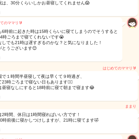
祝は、30分くらいしかお昼寝してくれません😱
日
てのママリ🔰
も6時前に起きた時は15時くらいに寝てしまうのでそうすると
24時ごろまで寝てくれないです😭
なしでも21時は遅すぎるのかな？と気になりました！
がとうございます😊
日
はじめてのママリ🔰
園で１時間半昼寝して夜は早くて９時過ぎ、
23時ごろまで寝ない日もあります🤦‍♀️
は昼寝なしにすると18時前に寝て朝まで寝ます😂
日
ままり
は2時間、休日は1時間寝ればいい方です！
20時前後に寝かしつけしますが、21時に寝てます🤣
日