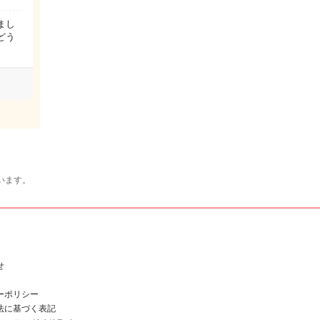
まし
どう
います。
せ
ーポリシー
法に基づく表記