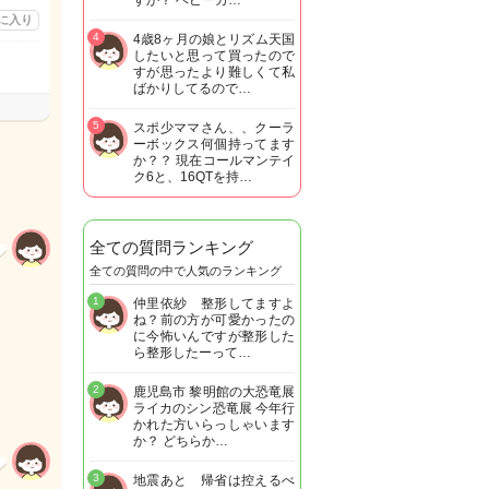
すか？ ベビーカ…
に入り
4
4歳8ヶ月の娘とリズム天国
したいと思って買ったので
すが思ったより難しくて私
ばかりしてるので…
5
スポ少ママさん、、クーラ
ーボックス何個持ってます
か？？ 現在コールマンテイ
ク6と、16QTを持…
全ての質問ランキング
全ての質問の中で人気のランキング
1
仲里依紗 整形してますよ
ね？前の方が可愛かったの
に今怖いんですが整形した
ら整形したーって…
2
鹿児島市 黎明館の大恐竜展
ライカのシン恐竜展 今年行
かれた方いらっしゃいます
か？ どちらか…
3
地震あと 帰省は控えるべ