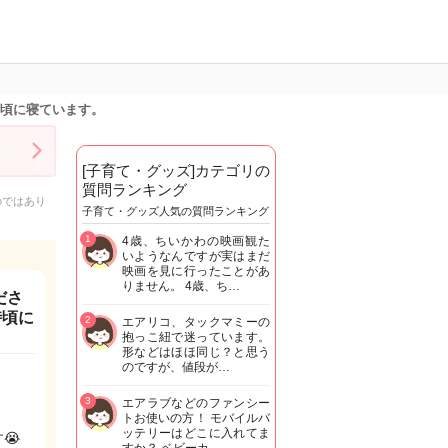
時頃に寝ています。
[子育て・グッズ]カテゴリの
質問ランキング
のではあり
子育て・グッズ人気の質問ランキング
1
4歳、ちいかわの映画観た
いようなんですが実はまだ
映画を見に行ったことがあ
りません。 4歳、ち…
ださ
時頃に
2
エアリコ、タックマミーの
抱っこ紐で迷っています。
形などはほほ同じ？と思う
のですが、値段が…
3
エアラブなどのファンシー
トお使いの方！ モバイルバ
ッテリーはどこに入れてま
😭