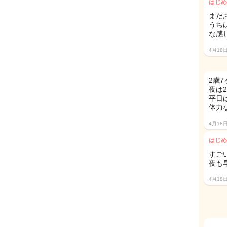
はじめ
まだ
うち
な感
4月18
2歳
夜は
平日
体力
4月18
はじめ
すご
夜も
4月18