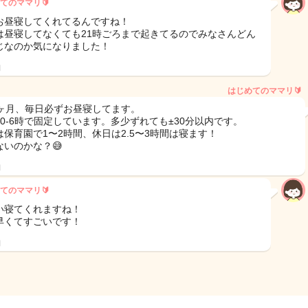
てのママリ🔰
お昼寝してくれてるんですね！
は昼寝してなくても21時ごろまで起きてるのでみなさんどん
じなのか気になりました！
日
はじめてのママリ🔰
7ヶ月、毎日必ずお昼寝してます。
20-6時で固定しています。多少ずれても±30分以内です。
は保育園で1〜2時間、休日は2.5〜3時間は寝ます！
ないのかな？😅
日
てのママリ🔰
い寝てくれますね！
早くてすごいです！
日