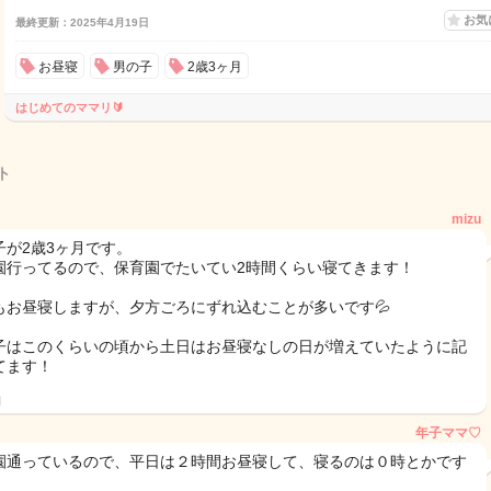
お気
最終更新：2025年4月19日
お昼寝
男の子
2歳3ヶ月
はじめてのママリ🔰
ト
mizu
子が2歳3ヶ月です。
園行ってるので、保育園でたいてい2時間くらい寝てきます！
もお昼寝しますが、夕方ごろにずれ込むことが多いです💦
子はこのくらいの頃から土日はお昼寝なしの日が増えていたように記
てます！
日
年子ママ♡
園通っているので、平日は２時間お昼寝して、寝るのは０時とかです