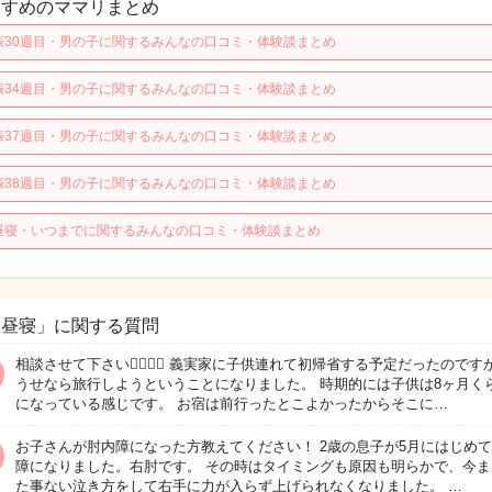
すすめのママリまとめ
娠30週目・男の子に関するみんなの口コミ・体験談まとめ
娠34週目・男の子に関するみんなの口コミ・体験談まとめ
娠37週目・男の子に関するみんなの口コミ・体験談まとめ
娠38週目・男の子に関するみんなの口コミ・体験談まとめ
昼寝・いつまでに関するみんなの口コミ・体験談まとめ
お昼寝」に関する質問
相談させて下さい🙇‍♀️🙇‍♀️ 義実家に子供連れて初帰省する予定だったのです
うせなら旅行しようということになりました。 時期的には子供は8ヶ月く
になっている感じです。 お宿は前行ったとこよかったからそこに…
お子さんが肘内障になった方教えてください！ 2歳の息子が5月にはじめ
障になりました。右肘です。 その時はタイミングも原因も明らかで、今ま
た事ない泣き方をして右手に力が入らず上げられなくなりました。 …