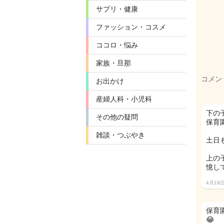
サプリ・健康
ファッション・コスメ
ココロ・悩み
家族・旦那
コメン
お出かけ
産婦人科・小児科
下の
その他の疑問
保育
雑談・つぶやき
土日
上の
憶し
4月19
保育
😂