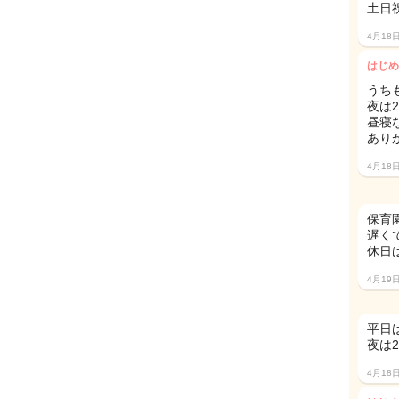
土日
4月18
はじめ
うち
夜は
昼寝
あり
4月18
保育
遅くて
休日
4月19
平日
夜は
4月18