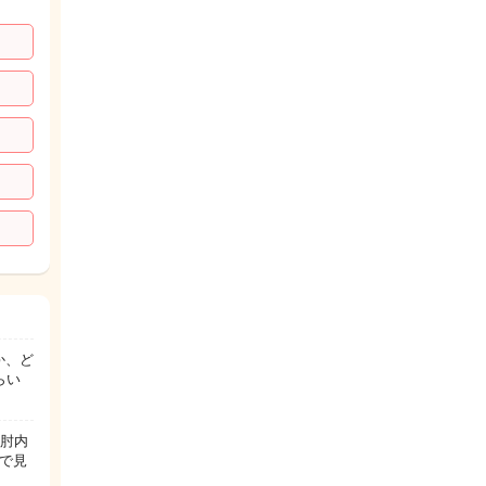
か、ど
らい
て肘内
で見