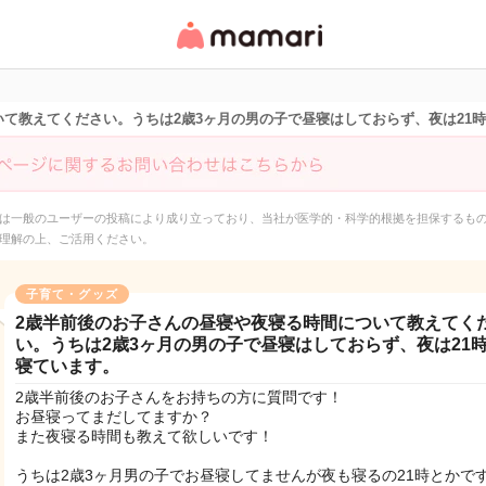
女性専用匿名QAアプ
リ・情報サイト
て教えてください。うちは2歳3ヶ月の男の子で昼寝はしておらず、夜は21
は一般のユーザーの投稿により成り立っており、当社が医学的・科学的根拠を担保するも
理解の上、ご活用ください。
子育て・グッズ
2歳半前後のお子さんの昼寝や夜寝る時間について教えてく
い。うちは2歳3ヶ月の男の子で昼寝はしておらず、夜は21
寝ています。
2歳半前後のお子さんをお持ちの方に質問です！
お昼寝ってまだしてますか？
また夜寝る時間も教えて欲しいです！
うちは2歳3ヶ月男の子でお昼寝してませんが夜も寝るの21時とかです