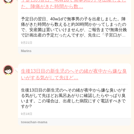
た。陣痛がきた時間から数…
予定日の翌日、40w1dで無事男の子を出産しました。陣
痛がきた時間から数えると約30時間かかってしまったの
で、安産菌は置いていけませんが、ご報告まで!無痛分娩
で計画出産の予定だったんですが、先生に「子宮口が…
9月21日
Marins
生後13日目の新生児のへその緒が夜中から嫌な臭
いがする気がして先ほど…
生後13日目の新生児のへその緒が夜中から嫌な臭いがす
る気がして先ほどお風呂あがりに確認したらやっぱり臭
います。この場合は、出産した病院にすぐ電話すべきで
すか?
9月18日
towachan-mama