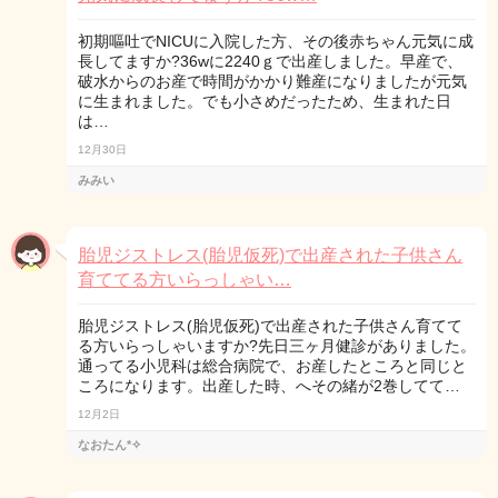
初期嘔吐でNICUに入院した方、その後赤ちゃん元気に成
長してますか?36wに2240ｇで出産しました。早産で、
破水からのお産で時間がかかり難産になりましたが元気
に生まれました。でも小さめだったため、生まれた日
は…
12月30日
みみい
胎児ジストレス(胎児仮死)で出産された子供さん
育ててる方いらっしゃい…
胎児ジストレス(胎児仮死)で出産された子供さん育てて
る方いらっしゃいますか?先日三ヶ月健診がありました。
通ってる小児科は総合病院で、お産したところと同じと
ころになります。出産した時、へその緒が2巻してて…
12月2日
なおたん*✧︎