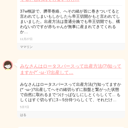
37w検診で、臍帯巻絡、へその緒が首に巻きついてると
言われてしまいもしかしたら帝王切開かもと言われてし
まいました。出産方法は普通分娩でも帝王切開でも、構
わないのですが赤ちゃんが無事に産まれてきてくれる
か…
11月27日
ママリン
みなさんはロータスバースって出産方法(?)知って
ますか(*´･ω･)?出産して…
みなさんはロータスバースって出産方法(?)知ってますか
(*´･ω･)?出産してへその緒切らずに胎盤と繋がった状態
で自然に取れるまでつけっぱなしにしとくらしくて... も
しくはすぐ切らずに3～5分待つらしくて、それだけ…
5月7日
はる