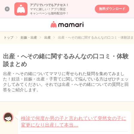
アプリでいつでもアクセス！
無料ダウンロード
ママに嬉しい！アプリ限定
キャンペーンも随時配信中！
女性専用匿名QA
アプリ・情報サ
トップ
妊娠・出産
出産
出産・へその緒に関するみんなの口コミ・体験談ま
イト
出産・へその緒に関するみんなの口コミ・体験
談まとめ
出産・へその緒についてママリに寄せられた疑問を集めてみまし
た！妊活・妊娠・出産・子育てに関して悩んでいる方はぜひチェッ
クしてみてください。それでは出産・へその緒についての質問と回
答をご紹介します。
検診で何度か男の子と言われていて突然女の子に
変更になり出産して本当…