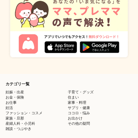
カテゴリ一覧
妊娠・出産
子育て・グッズ
お金・保険
住まい
お仕事
家事・料理
妊活
サプリ・健康
ファッション・コスメ
ココロ・悩み
家族・旦那
お出かけ
産婦人科・小児科
その他の疑問
雑談・つぶやき