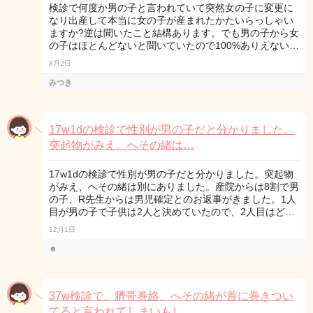
検診で何度か男の子と言われていて突然女の子に変更に
なり出産して本当に女の子が産まれたかたいらっしゃい
ますか?逆は聞いたこと結構あります。でも男の子から女
の子はほとんどないと聞いていたので100%ありえない…
8月2日
みつき
17w1dの検診で性別が男の子だと分かりました。
突起物がみえ、へその緒は…
17w1dの検診で性別が男の子だと分かりました。突起物
がみえ、へその緒は別にありました。産院からは8割で男
の子、R先生からは男児確定とのお返事がきました。1人
目が男の子で子供は2人と決めていたので、2人目はど…
12月1日
☻
37w検診で、臍帯巻絡、へその緒が首に巻きつい
てると言われてしまいもし…