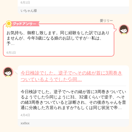
6月1日
いちゃん様
愛リリー
お気持ち、御察し致します。同じ経験をした訳ではあり
ませんが、今年3歳になる娘のお話しですが‥私は、
予…
6月1日
今日検診でした。逆子でへその緒が首に3周巻き
ついているようでした💦同…
今日検診でした。逆子でへその緒が首に3周巻きついてい
るようでした💦同じように31、32週くらいで逆子、へそ
の緒3周巻きついていると診断され、その後赤ちゃんを普
通に分娩した方居られますか?もしくは同じ状況で帝…
4月4日
xxllxx