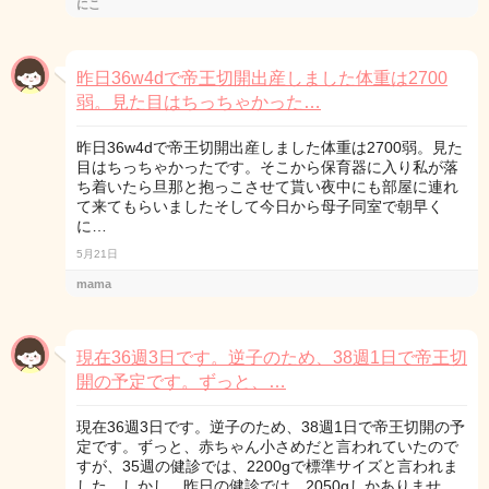
にこ
昨日36w4dで帝王切開出産しました体重は2700
弱。見た目はちっちゃかった…
昨日36w4dで帝王切開出産しました体重は2700弱。見た
目はちっちゃかったです。そこから保育器に入り私が落
ち着いたら旦那と抱っこさせて貰い夜中にも部屋に連れ
て来てもらいましたそして今日から母子同室で朝早く
に…
5月21日
mama
現在36週3日です。逆子のため、38週1日で帝王切
開の予定です。ずっと、…
現在36週3日です。逆子のため、38週1日で帝王切開の予
定です。ずっと、赤ちゃん小さめだと言われていたので
すが、35週の健診では、2200gで標準サイズと言われま
した。しかし、昨日の健診では、2050gしかありませ