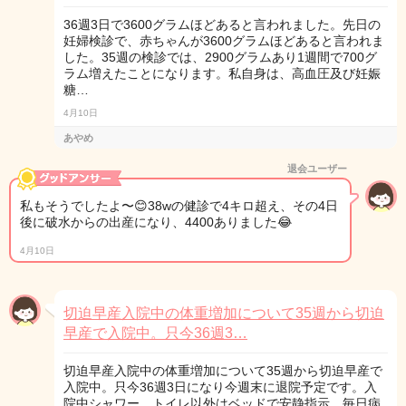
36週3日で3600グラムほどあると言われました。先日の
妊婦検診で、赤ちゃんが3600グラムほどあると言われま
した。35週の検診では、2900グラムあり1週間で700グ
ラム増えたことになります。私自身は、高血圧及び妊娠
糖…
4月10日
あやめ
退会ユーザー
私もそうでしたよ〜😊38wの健診で4キロ超え、その4日
後に破水からの出産になり、4400ありました😂
4月10日
切迫早産入院中の体重増加について35週から切迫
早産で入院中。只今36週3…
切迫早産入院中の体重増加について35週から切迫早産で
入院中。只今36週3日になり今週末に退院予定です。入
院中シャワー、トイレ以外はベッドで安静指示。毎日病