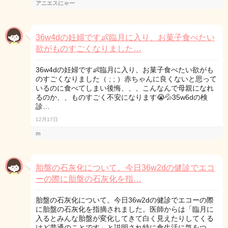
アニエスにゃー
36w4dの妊婦です👶臨月に入り、お菓子食べたい
欲がものすごくなりました…
36w4dの妊婦です👶臨月に入り、お菓子食べたい欲がも
のすごくなりました（ ; ; ）赤ちゃんに良くないと思って
いるのに食べてしまい後悔、、、こんなんで母親になれ
るのか、、ものすごく不安になります😭💦35w6dの検
診…
12月17日
m
胎盤の石灰化について。今日36w2dの健診でエコ
ーの際に胎盤の石灰化を指…
胎盤の石灰化について。今日36w2dの健診でエコーの際
に胎盤の石灰化を指摘されました。医師からは「臨月に
入るとみんな胎盤が変化してきて白く見えたりしてくる
けど普通のことです」と説明され特に食生活に気をつ