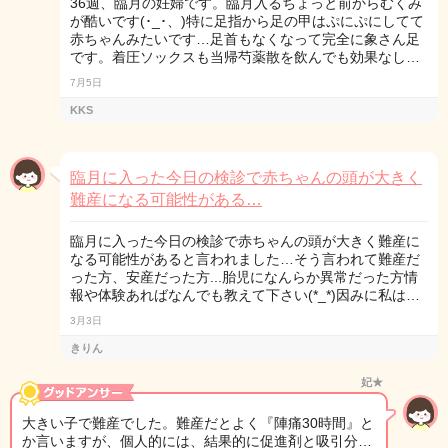
36週、臨月の妊婦です。臨月入るちょっと前からむくみ
が酷いです(･_･、)特に足指から足の甲はぷにぷにしてて
赤ちゃんみたいです…足首もなくなって完全に象さん足
です。着圧ソックスも当帰芍薬散を飲んでも効果なし…
7月5日
KKS
臨月に入った今日の検診で赤ちゃんの頭が大きく
難産になる可能性がある…
臨月に入った今日の検診で赤ちゃんの頭が大きく難産に
なる可能性があると言われました…そう言われて難産だ
った方、安産だった方...胎児になんらか異常だった方情
報や体験あればなんでも教えて下さい(*_*)因みに私は…
3月3日
きりん
妃★
大きい子で難産でした。難産だとよく『陣痛30時間』と
か言いますが、個人的には、結果的に促進剤と吸引分…