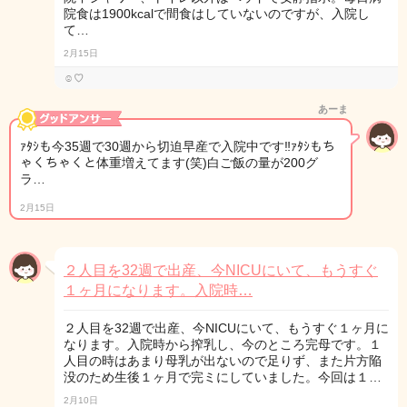
院食は1900kcalで間食はしていないのですが、入院し
て…
2月15日
☺︎♡
あーま
ｧﾀｼも今35週で30週から切迫早産で入院中です‼️ｧﾀｼもち
ゃくちゃくと体重増えてます(笑)白ご飯の量が200グ
ラ…
2月15日
２人目を32週で出産、今NICUにいて、もうすぐ
１ヶ月になります。入院時…
２人目を32週で出産、今NICUにいて、もうすぐ１ヶ月に
なります。入院時から搾乳し、今のところ完母です。１
人目の時はあまり母乳が出ないので足りず、また片方陥
没のため生後１ヶ月で完ミにしていました。今回は１…
2月10日