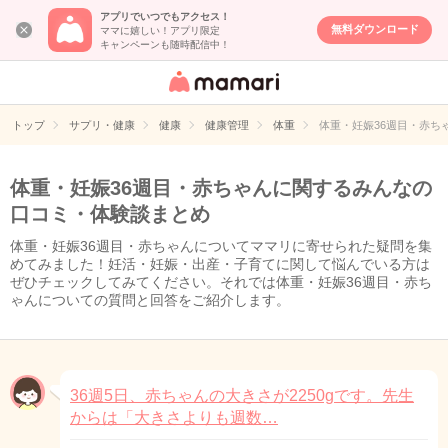
アプリでいつでもアクセス！
無料ダウンロード
ママに嬉しい！アプリ限定
キャンペーンも随時配信中！
女性専用匿名QA
アプリ・情報サ
トップ
サプリ・健康
健康
健康管理
体重
体重・妊娠36週目・赤ち
イト
体重・妊娠36週目・赤ちゃんに関するみんなの
口コミ・体験談まとめ
体重・妊娠36週目・赤ちゃんについてママリに寄せられた疑問を集
めてみました！妊活・妊娠・出産・子育てに関して悩んでいる方は
ぜひチェックしてみてください。それでは体重・妊娠36週目・赤ち
ゃんについての質問と回答をご紹介します。
36週5日、赤ちゃんの大きさが2250gです。先生
からは「大きさよりも週数…