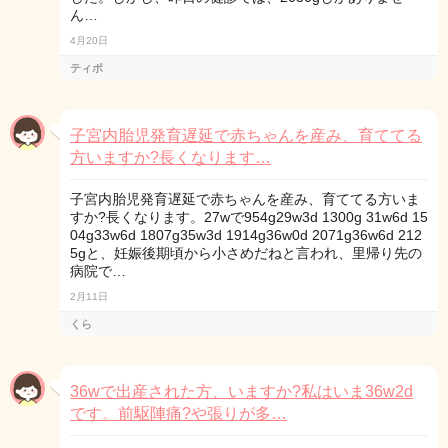
ん…
4月20日
ティポ
子宮内胎児発育遅延で赤ちゃんを産み、育ててる
方いますか?長くなります…
子宮内胎児発育遅延で赤ちゃんを産み、育ててる方いま
すか?長くなります。27wで954g29w3d 1300g 31w6d 15
04g33w6d 1807g35w3d 1914g36w0d 2071g36w6d 212
5gと、妊娠後期頃から小さめだねと言われ、里帰り先の
病院で…
2月11日
くら
36wで出産された方、いますか?私はいま36w2d
です。前駆陣痛?や張りが多…