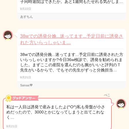
子同時退院はできたか。あと1週間もたせれる気がしま…
9月22日
あすちん
38wでの誘発分娩...迷ってます...予定日前に誘発さ
れた方いらっしゃいま…
38wでの誘発分娩...迷ってます...予定日前に誘発された方
いらっしゃいますか?今日36w検診で、誘発を勧められま
した。まずここの産院を選んだのも腕がいいと評判のＴ
先生がいるからで、でもその先生がずっと分娩担当…
9月21日
Sanaa💜
ぺこ
私は一人目は誘発で産みましたよ(^O^)私も骨盤が小さ
めだったので、3000とかになってしまうと出てこれな
く…
9月21日