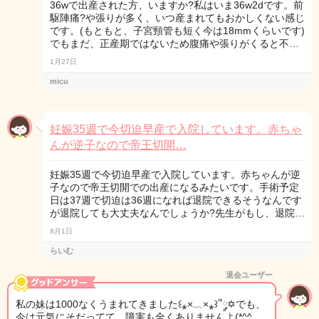
36wで出産された方、いますか?私はいま36w2dです。前
駆陣痛?や張りが多く、いつ産まれてもおかしくない感じ
です。(もともと、子宮頸管も短く今は18mmくらいです)
でもまだ、正産期ではないため腹痛や張りがくると不…
1月27日
micu
妊娠35週で今切迫早産で入院しています。赤ちゃ
んが逆子なので帝王切開…
妊娠35週で今切迫早産で入院しています。赤ちゃんが逆
子なので帝王切開での出産になるみたいです。手術予定
日は37週で切迫は36週になれば退院できるそうなんです
が退院しても大丈夫なんでしょうか?先生がもし、退院…
8月1日
らいむ
退会ユーザー
私の妹は1000なくうまれてきました꒰⁎×﹏×⁎꒱՞༘✡でも、
今は元気にそだってて、障害も全くありませんよ(*^^…