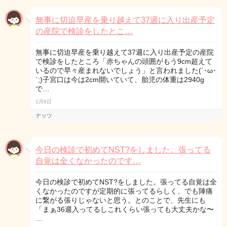
無事に切迫早産を乗り越えて37週に入り出産予定
の産院で検診をしたとこ…
無事に切迫早産を乗り越えて37週に入り出産予定の産院
で検診をしたところ「赤ちゃんの頭囲がもう9cm超えて
いるので早々産まれないでしょう」と言われました(´･ω･
`;)子宮口は今は2cm開いていて、胎児の体重は2940g
で…
1月6日
ナッツ
今日の検診で初めてNST?をしました。張ってる
自覚は全くなかったのです…
今日の検診で初めてNST?をしました。張ってる自覚は全
くなかったのですが定期的に張ってるらしく、でも陣痛
に繋がる張りじゃないと思う。とのことで、先生にも
「まぁ36週入ってるしこれくらい張っても大丈夫かな〜
…