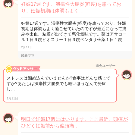
妊娠17週です。潰瘍性大腸炎(軽度)を患ってお
り、妊娠初期は体調もよく…
妊娠17週です。潰瘍性大腸炎(軽度)を患っており、妊娠
初期は体調もよく過ごせていたのですが最近になって痛
みや出血、粘膜が出てきて悪化気味です。薬はアサコー
ル１日９錠ビオスリー１日３錠ペンタサ坐薬１日１錠…
2月11日
綾新ママ
退会ユーザー
ストレスは溜め込んでいませんか?食事はどんな感じで
すか?あたしは潰瘍性大腸炎でも軽いほうなんで発症
し…
2月11日
明日で妊娠17週にはいります。ここ最近、頭痛が
ひどく妊娠前から偏頭痛…