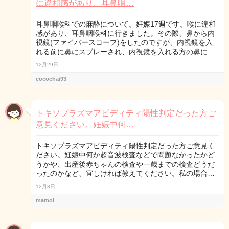
に違和感があり、耳鼻咽…
耳鼻咽喉科での麻酔について。妊娠17週です。喉に違和
感があり、耳鼻咽喉科に行きました。その際、鼻から内
視鏡(ファイバースコープ)をしたのですが、内視鏡を入
れる前に鼻にスプレーされ、内視鏡を入れる方の鼻に…
12月29日
cocochai93
トキソプラズマアビディティ陽性判定だった方ご
意見ください。妊娠中何…
トキソプラズマアビディティ陽性判定だった方ご意見く
ださい。妊娠中何か超音波検査などで問題なかったかど
うかや、出産後赤ちゃんの検査や一歳までの検査どうだ
ったのかなど、宜しければ教えてください。私の場合…
12月8日
mamol