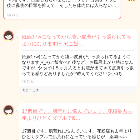
後に鼻側の目頭を抑えて、そしたら体内には入らない…
4月27日
妊娠17wになってから凄い皮膚が引っ張られてる
ようになります(+_+)ご飯…
妊娠17wになってから凄い皮膚が引っ張られてるように
なります(+_+)ご飯食べた後など、お風呂上がり特になん
ですが..やっぱり５ヶ月入るとお腹が出てきて皮膚引っ張
らてる感などありましたか?教えてください(>_<)ち…
4月24日
★まーこ★
17週目です。肌荒れに悩んでいます。花粉症も去
年よりひどくダブルで肌…
17週目です。肌荒れに悩んでいます。花粉症も去年より
ひどくダブルで肌荒れになっている感じが…薬局へい