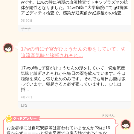
wです。11wの時に初期の血液検査でトキソプラズマの抗
体が陽性となりました。14wの時に大学病院にてIgG抗体
アビディティ検査で、感染が妊娠前か妊娠後かの検査…
5月20日
サーナ
17wの時に子宮がひょうたんの形をしていて、切
迫流産気味と診断されそれ…
17wの時に子宮がひょうたんの形をしていて、切迫流産
気味と診断されそれから毎日の薬を飲んでいます。今は
種類を減らし張り止めのみです。それでも毎日お腹は張
っています。朝起きると必ず張っていますし、少し出
掛…
4月22日
はな
さおりん
お医者様には自宅安静等は言われていませんか?私は16
週からずーーーっと切迫早産で自宅安静です(^-^;ちな…