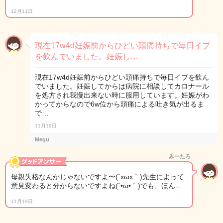
12月11日
現在17w4d妊娠前からひどい頭痛持ちで毎日イブ
を飲んでいました。妊娠し…
現在17w4d妊娠前からひどい頭痛持ちで毎日イブを飲ん
でいました。妊娠してからは病院に相談してカロナール
を処方され我慢出来ない時に服用しています。妊娠がわ
かってからなので6w位から頭痛による吐き気が出るま
で…
11月19日
Megu
みーたろ
母親失格なんかじゃないですよ〜(´xωx｀)先生によって
意見変わると分からないですよね(´•ω•｀)でも、ほん…
11月19日