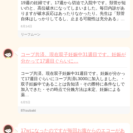
19週の妊婦です。17週から切迫で入院中です。頚管が短
いのと、高位破水になってしまいました。毎日内診があ
りますが破水反応はあったりなかったり。先生は「頚管
自体はしっかりしてるし、止まる可能性は充分ある」…
8月14日
リーフムーン
コープ共済。現在双子妊娠中31週目です。妊娠が
分かって17週目ぐらいに…
コープ共済。現在双子妊娠中31週目です。妊娠が分かっ
て17週目ぐらいにコープ共済L3000に加入しました。・
双子妊娠中であることは告知済・その際特に条件なしで
加入できた・その時点で分娩方法は未定、妊娠による
薬…
6月5日
87tsubaki
17wになったのですが毎回お腹からのエコーがあ