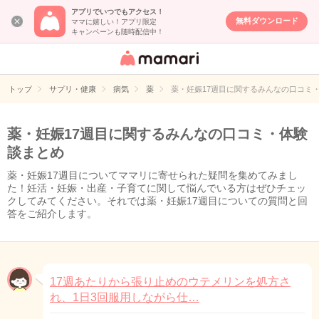
アプリでいつでもアクセス！
無料ダウンロード
ママに嬉しい！アプリ限定
キャンペーンも随時配信中！
女性専用匿名QA
アプリ・情報サ
トップ
サプリ・健康
病気
薬
薬・妊娠17週目に関するみんなの口コミ
イト
薬・妊娠17週目に関するみんなの口コミ・体験
談まとめ
薬・妊娠17週目についてママリに寄せられた疑問を集めてみまし
た！妊活・妊娠・出産・子育てに関して悩んでいる方はぜひチェッ
クしてみてください。それでは薬・妊娠17週目についての質問と回
答をご紹介します。
17週あたりから張り止めのウテメリンを処方さ
れ、1日3回服用しながら仕…