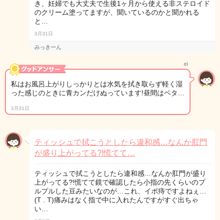
き、妊婦でも大丈夫で生後1ヶ月から使える非ステロイド
のクリーム塗ってますが、聞いているのかと聞かれる
と…
3月31日
みっきーん
ei
私はお風呂上がりしっかりとは水気を拭き取らず軽く湿
った感じのときに青カンだけぬっています!昼間はベタ…
3月31日
ティッシュで拭こうとしたら違和感…なんか肛門
が盛り上がってる?!慌てて…
ティッシュで拭こうとしたら違和感…なんか肛門が盛り
上がってる?!慌てて鏡で確認したら小指の先くらいのプ
ルプルした豆みたいなのが…これ、イボ痔ですよねぇ…
(T . T)痛みはなく指で中に入れたんですがすぐ出ちゃ
い…