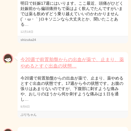
明日で妊娠17週にはいります。ここ最近、頭痛がひどく
妊娠前から偏頭痛持ちで薬はよく飲んでたんですがいま
では薬も飲めずどう乗り越えていいのかわかりません
(´・ω・｀)ロキソニンなら大丈夫とか、聞いたことあ
る…
12月18日
shizuka24
今20週で前置胎盤からの出血が薬で、止まり、薬
やめるとすぐ出血の状態…
今20週で前置胎盤からの出血が薬で、止まり、薬やめる
とすぐ出血の状態です。17週から今の状態です。お腹の
張りはあまりないのですが、下腹部に刺すような痛み
や、おしりのほうから何か刺すような痛みは１日を通
し…
9月6日
ぶりちゃん