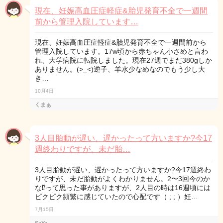
現在、妊娠高血圧症軽症&胎児発育不全で一週間
前から管理入院しています…
現在、妊娠高血圧症軽症&胎児発育不全で一週間前から
管理入院しています。17w頃から赤ちゃん小さめと言わ
れ、大学病院に転院しました。現在27週でまだ380gしか
ありません。(>_<)逆子、羊水少なめなのでもう少し大
き…
10月4日
くまぁ
3人目胎動が遅い、遅かったって方いますか?今17
週終わりですが、未だ胎…
3人目胎動が遅い、遅かったって方いますか?今17週終わ
りですが、未だ胎動がよくわかりません。2〜3回今のか
な⁉︎って思った事がありますが、2人目の時は16週頃には
ピクピク頻繁に感じていたので心配です（ ; ; ）妊…
7月15日