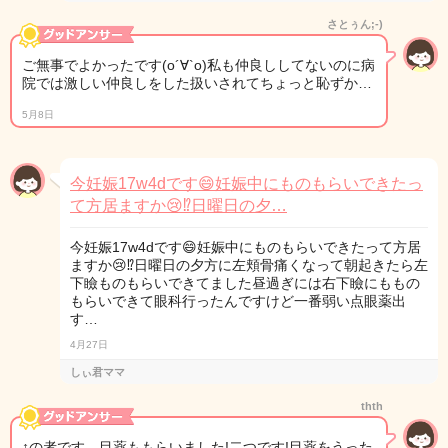
さとぅん;-)
ご無事でよかったです(о´∀`о)私も仲良ししてないのに病
院では激しい仲良しをした扱いされてちょっと恥ずか…
5月8日
今妊娠17w4dです😄妊娠中にものもらいできたっ
て方居ますか😢⁉日曜日の夕…
今妊娠17w4dです😄妊娠中にものもらいできたって方居
ますか😢⁉日曜日の夕方に左頬骨痛くなって朝起きたら左
下瞼ものもらいできてました昼過ぎには右下瞼にももの
もらいできて眼科行ったんですけど一番弱い点眼薬出
す…
4月27日
しぃ君ママ
thth
↑の者です。目薬ももらいました!二つです!目薬をうった