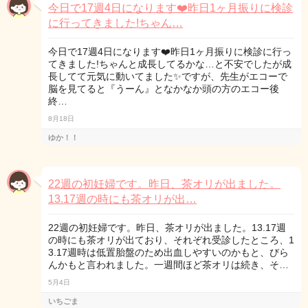
今日で17週4日になります❤️昨日1ヶ月振りに検診
に行ってきました!ちゃん…
今日で17週4日になります❤️昨日1ヶ月振りに検診に行っ
てきました!ちゃんと成長してるかな…と不安でしたが成
長してて元気に動いてました✨ですが、先生がエコーで
脳を見てると『うーん』となかなか頭の方のエコー後
終…
8月18日
ゆか！！
22週の初妊婦です。昨日、茶オリが出ました。
13.17週の時にも茶オリが出…
22週の初妊婦です。昨日、茶オリが出ました。13.17週
の時にも茶オリが出ており、それぞれ受診したところ、1
3.17週時は低置胎盤のため出血しやすいのかもと、びら
んかもと言われました。一週間ほど茶オリは続き、そ…
5月4日
いちごま