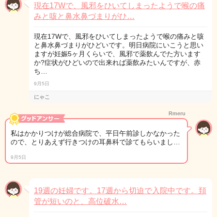
現在17Wで、風邪をひいてしまったようで喉の痛
みと咳と鼻水鼻づまりがひ…
現在17Wで、風邪をひいてしまったようで喉の痛みと咳
と鼻水鼻づまりがひどいです。明日病院にいこうと思い
ますが妊娠5ヶ月くらいで、風邪で薬飲んでた方います
か?症状がひどいので出来れば薬飲みたいんですが、赤
ち…
9月5日
にゃこ
Rmeru
私はかかりつけが総合病院で、平日午前診しかなかった
ので、とりあえず行きつけの耳鼻科で診てもらいまし…
9月5日
19週の妊婦です。17週から切迫で入院中です。頚
管が短いのと、高位破水…