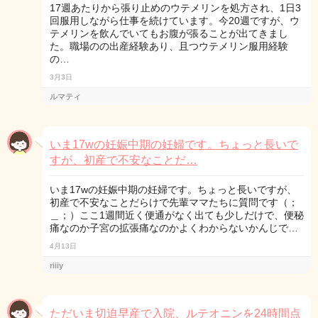
17週あたりから張り止めのウテメリンを処方され、1日3
回服用しながら仕事を続けています。今20週ですが、ウ
テメリンを飲んでいてもお腹が張ることが出てきまし
た。職場のの出産経験あり、且つウテメリン服用経験
の…
3月3日
ルマティ
いま17wの妊娠中期の妊婦です。ちょっと長いで
すが、初産で不安なことだ…
いま17wの妊娠中期の妊婦です。ちょっと長いですが、
初産で不安なことだらけで先輩ママたちに質問です（；
＿；）ここ1週間近く便通がなく出ても少しだけで、便秘
痛なのか子宮の拡張痛なのかよくわからないかんじで…
4月13日
riiiy
ただいま切迫早産で入院、ルテオニンを24時間点