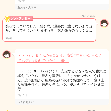
3月8日
あおちゃんママ
ぺこにゃん
笑ってしまいました（笑）私は旦那には言えないまま出
産、そして今にいたります（笑）踏ん張るのもよくな…
3月8日
・・・(；´Д｀)17wになり、安定するかな～なん
て呑気に構えていたら…最…
・・・(；´Д｀)17wになり、安定するかな～なんて呑気に
構えていたら…最悪な事態に。『けっせつせいこうは
ん』皮下脂肪が、組織の深い部分で炎症をして、盛り上
り激痛を伴う…最悪な事に。今、寝たきりでトイレ🚽に
行…
2月18日
♡くれちん♡
poco