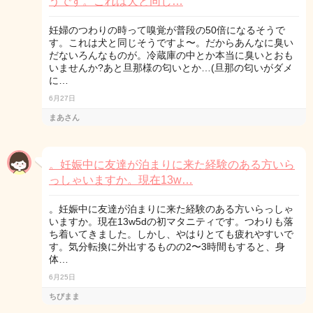
うです。これは犬と同じ…
妊婦のつわりの時って嗅覚が普段の50倍になるそうで
す。これは犬と同じそうですよ〜。だからあんなに臭い
だないろんなものが。冷蔵庫の中とか本当に臭いとおも
いませんか?あと旦那様の匂いとか…(旦那の匂いがダメ
に…
6月27日
まあさん
。妊娠中に友達が泊まりに来た経験のある方いら
っしゃいますか。現在13w…
。妊娠中に友達が泊まりに来た経験のある方いらっしゃ
いますか。現在13w5dの初マタニティです。つわりも落
ち着いてきました。しかし、やはりとても疲れやすいで
す。気分転換に外出するものの2〜3時間もすると、身
体…
6月25日
ちびまま