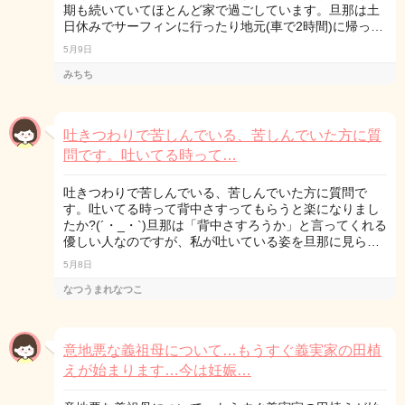
期も続いていてほとんど家で過ごしています。旦那は土
日休みでサーフィンに行ったり地元(車で2時間)に帰っ…
5月9日
みちち
吐きつわりで苦しんでいる、苦しんでいた方に質
問です。吐いてる時って…
吐きつわりで苦しんでいる、苦しんでいた方に質問で
す。吐いてる時って背中さすってもらうと楽になりまし
たか?(´・_・`)旦那は「背中さすろうか」と言ってくれる
優しい人なのですが、私が吐いている姿を旦那に見ら…
5月8日
なつうまれなつこ
意地悪な義祖母について…もうすぐ義実家の田植
えが始まります…今は妊娠…