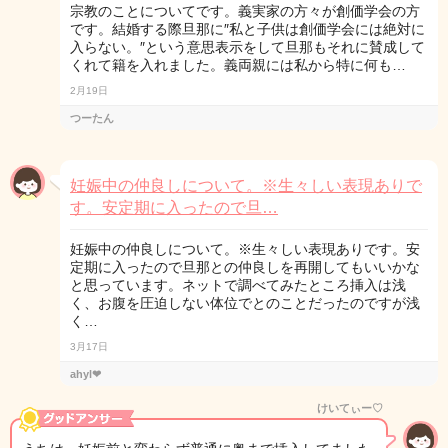
宗教のことについてです。義実家の方々が創価学会の方
です。結婚する際旦那に″私と子供は創価学会には絶対に
入らない。″という意思表示をして旦那もそれに賛成して
くれて籍を入れました。義両親には私から特に何も…
2月19日
つーたん
妊娠中の仲良しについて。※生々しい表現ありで
す。安定期に入ったので旦…
妊娠中の仲良しについて。※生々しい表現ありです。安
定期に入ったので旦那との仲良しを再開してもいいかな
と思っています。ネットで調べてみたところ挿入は浅
く、お腹を圧迫しない体位でとのことだったのですが浅
く…
3月17日
ahyl❤︎
けいてぃー♡