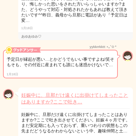
り、悔しかった思いをされた方いらっしゃいますか?ま
た、どうやって対応・対処されたかもあれば教えて頂き
たいです^^昨日、義母から旦那に電話があり『予定日は
変…
1月18日
あゆあゆみ♡
yykkrrkktt‎ ⋆｡˚✩ *
予定日が縁起が悪い…とかどうでもいい事ですよね!笑そ
もそも、その付近に産まれても誰にも迷惑かけないで…
1月18日
妊娠中に、旦那だけ遠くに出掛けてしまったこと
はありますか?ここで吐き…
妊娠中に、旦那だけ遠くに出掛けてしまったことはあり
ますか?ここで吐き出させてください。妊娠４ヶ月です。
まだ安定期にも入っておらず、重いつわりの状態もこの
先まだどうなるかわからないという中、趣味仲間と土…