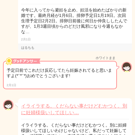
今年に入ってから避妊を止め、妊活を始めたばかりの新
婚です。最終月経が1月6日。排卵予定日1月19日。次回
生理予定日2月2日。排卵日前後に何日か仲良ししたんで
すが、1月3週目頃からのどだけ風邪になり今週もなか
な…
2月1日
はるちも
ホワイトまま
予定日前でこれだけ反応してたら妊娠されてると思いま
すよ(*´꒳`*)おめでとうございます!
2月1日
イライラする。くだらない事だけどむかつく。別
に妊婦様扱いしてほしい…
イライラする。くだらない事だけどむかつく。別に妊婦
様扱いしてほしいわけじゃないけど、私だって妊娠して