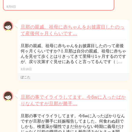
8月6日
旦那の親戚、祖母に赤ちゃんをお披露目したのっ
て産後何ヶ月くらいです…
旦那の親戚、祖母に赤ちゃんをお披露目したのって産後
何ヶ月くらいですか?💧旦那は自分の親戚、祖母に赤ちゃ
んを見せて歩くとはりきってきて里帰り1ヶ月するのです
が、戻り次第すぐ見せにあるくと言ってるんです（ ;…
3月16日
ぽこた
旦那の事でイライラしてます。今6wに入ったばか
りなんですが旦那が勝手…
旦那の事でイライラしてます。今6wに入ったばかりなん
ですが旦那が勝手に妊娠報告してました。何食わぬ顔で
しかも、検査薬が陽性でまだ分からない時期に義母だけ
じゃなく以前の職場の人達にも報告済みだとさっき聞…