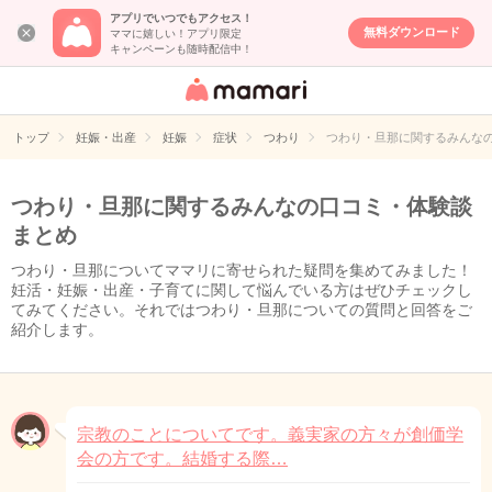
アプリでいつでもアクセス！
無料ダウンロード
ママに嬉しい！アプリ限定
キャンペーンも随時配信中！
女性専用匿名QA
アプリ・情報サ
トップ
妊娠・出産
妊娠
症状
つわり
つわり・旦那に関するみんな
イト
つわり・旦那に関するみんなの口コミ・体験談
まとめ
つわり・旦那についてママリに寄せられた疑問を集めてみました！
妊活・妊娠・出産・子育てに関して悩んでいる方はぜひチェックし
てみてください。それではつわり・旦那についての質問と回答をご
紹介します。
宗教のことについてです。義実家の方々が創価学
会の方です。結婚する際…