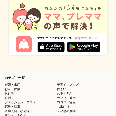
カテゴリ一覧
妊娠・出産
子育て・グッズ
お金・保険
住まい
お仕事
家事・料理
妊活
サプリ・健康
ファッション・コスメ
ココロ・悩み
家族・旦那
お出かけ
産婦人科・小児科
その他の疑問
雑談・つぶやき