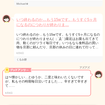
Michael★
いつ終わるのか…もう15wです。もうすぐ5ヶ月
になるのにつわりが終わりま…
いつ終わるのか…もう15wです。もうすぐ5ヶ月になるの
につわりが終わりません( ；´Д｀)最近はお腹も出てきて
尚、動くのがツライ毎日です。いつもなら食料品の買い
物を旦那に頼んだり、旦那の休みの日に連れて行って…
8月8日
くるみ餅
アズアズ
は〜懐かしい…とゆうか、二度と味わいたくないです
が、私もその時期毎日泣いてました…。辛すぎて辛すぎ
て……
8月8日