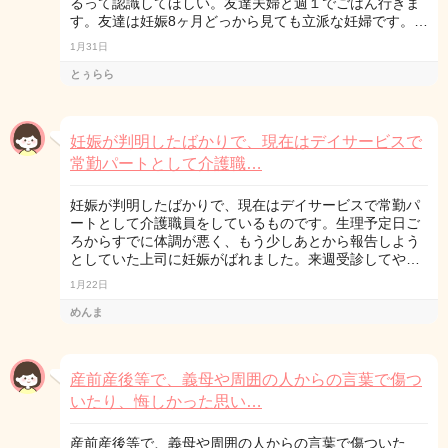
るって認識してほしい。友達夫婦と週１でごはん行きま
す。友達は妊娠8ヶ月どっから見ても立派な妊婦です。…
1月31日
とぅらら
妊娠が判明したばかりで、現在はデイサービスで
常勤パートとして介護職…
妊娠が判明したばかりで、現在はデイサービスで常勤パ
ートとして介護職員をしているものです。生理予定日ご
ろからすでに体調が悪く、もう少しあとから報告しよう
としていた上司に妊娠がばれました。来週受診してや…
1月22日
めんま
産前産後等で、義母や周囲の人からの言葉で傷つ
いたり、悔しかった思い…
産前産後等で、義母や周囲の人からの言葉で傷ついた