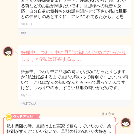
皆さんの妊娠発覚エピソード。妊娠がわかった時、わか
る前などのお話が聞きたいです。旦那様への報告や反
応、自分自身の気持ちのお話を聞かせて下さい!私は旦那
との仲良しのあとすぐに、アレ?これできたかも。と思…
3月18日
aaa
妊娠中、つわり中に旦那の匂いがだめになったり
しますか?私は妊娠するま…
妊娠中、つわり中に旦那の匂いがだめになったりします
か?私は妊娠するまで旦那の匂いって特別ですごいいい匂
いで、これはなんの匂いなんだろ〜って思ってたんです
けど、つわり中の今、すごい旦那の匂いがだめです。…
8月6日
りばてぃん
きょう☆
私も悪阻の時、旦那はまだ実家で暮らしていたので、柔
軟剤がすんごくいい匂いで、旦那の服の匂いが大好き…