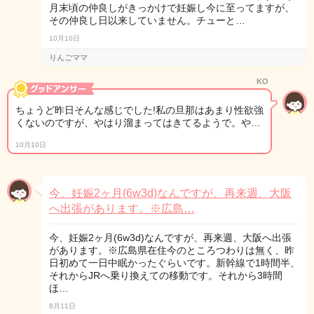
月末頃の仲良しがきっかけで妊娠し今に至ってますが、
その仲良し日以来していません。チューと…
10月10日
りんごママ
KO
ちょうど昨日そんな感じでした!私の旦那はあまり性欲強
くないのですが、やはり溜まってはきてるようで。や…
10月10日
今、妊娠2ヶ月(6w3d)なんですが、再来週、大阪
へ出張があります。※広島…
今、妊娠2ヶ月(6w3d)なんですが、再来週、大阪へ出張
があります。※広島県在住今のところつわりは無く、昨
日初めて一日中眠かったぐらいです。新幹線で1時間半、
それからJRへ乗り換えての移動です。それから3時間
ほ…
8月11日