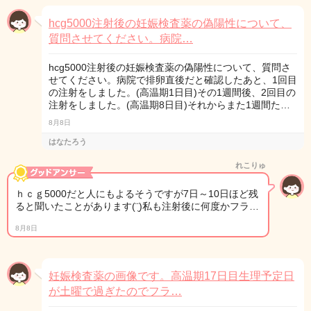
hcg5000注射後の妊娠検査薬の偽陽性について、
質問させてください。病院…
hcg5000注射後の妊娠検査薬の偽陽性について、質問さ
せてください。病院で排卵直後だと確認したあと、1回目
の注射をしました。(高温期1日目)その1週間後、2回目の
注射をしました。(高温期8日目)それからまた1週間た…
8月8日
はなたろう
れこりゅ
ｈｃｇ5000だと人にもよるそうですが7日～10日ほど残
ると聞いたことがあります(¨̮)私も注射後に何度かフラ…
8月8日
妊娠検査薬の画像です。高温期17日目生理予定日
が土曜で過ぎたのでフラ…