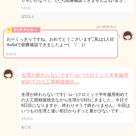
り早いかなって…(>_<)胎嚢確認できませんよね?皆さ…
8月8日
ぱぴよん
ぶーのオカン
わーくっきりですね。︎おめでとうございます◟̑◞̑私は1人目
4w5dで胎嚢確認できましたよー( ´ ▽ ` )ﾉ
8月8日
生理が終わらないです(´･ω･`)クロミッド半年服用
初めての人工授精後残念…
生理が終わらないです(´･ω･`)クロミッド半年服用初めて
の人工授精後残念ながら生理が19日にきました。今日で
8日目になりますが、終わりそうで終わりません。今回は
いつもの生理と違い初日からずっと量が少ないです…
3月26日
おこた