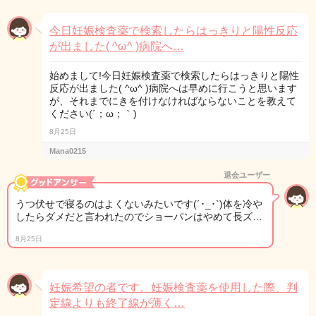
今日妊娠検査薬で検索したらはっきりと陽性反応
が出ました( ^ω^ )病院へ…
始めまして!今日妊娠検査薬で検索したらはっきりと陽性
反応が出ました( ^ω^ )病院へは早めに行こうと思います
が、それまでにきを付けなければならないことを教えて
ください(´；ω；｀)
8月25日
Mana0215
退会ユーザー
うつ伏せで寝るのはよくないみたいです(´･_･`)体を冷や
したらダメだと言われたのでショーパンはやめて長ズ…
8月25日
妊娠希望の者です。妊娠検査薬を使用した際、判
定線よりも終了線が薄く…