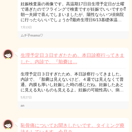
妊娠検査薬の画像です。高温期17日目生理予定日が土曜
で過ぎたのでフライングで検査ですが妊娠でいいですか⁇
朝一夫婦で喜んでしまいましたが、陽性ならいつ頃病院
に行ったらいいでしょうか⁇最終生理日6/13基礎体温…
7月13日
ムチ子mama♡
生理予定日３日すぎたため、本日診察行ってきま
した。内診で、『胎嚢は…
生理予定日３日すぎたため、本日診察行ってきました。
内診で、『胎嚢は見えないけど、４週では見えなくて普
通。内膜も厚いし妊娠した時の感じだね。妊娠したあと
に見える丸いものも見えるよ。妊娠の可能性高い。病…
5月27日
an
恥骨痛についてお聞きしたいです。タイミング療
法をしています。今月９…