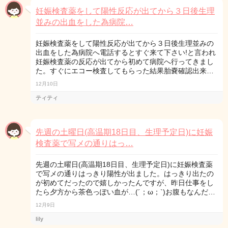
妊娠検査薬をして陽性反応が出てから３日後生理
並みの出血をした為病院…
妊娠検査薬をして陽性反応が出てから３日後生理並みの
出血をした為病院へ電話するとすぐ来て下さい!と言われ
妊娠検査薬の反応が出てから初めて病院へ行ってきまし
た。すぐにエコー検査してもらった結果胎嚢確認出来…
12月10日
ティティ
先週の土曜日(高温期18日目、生理予定日)に妊娠
検査薬で写メの通りはっ…
先週の土曜日(高温期18日目、生理予定日)に妊娠検査薬
で写メの通りはっきり陽性が出ました。はっきり出たの
が初めてだったので嬉しかったんですが、昨日仕事をし
たら夕方から茶色っぽい血が…(´；ω；`)お腹もなんだ…
12月9日
lily