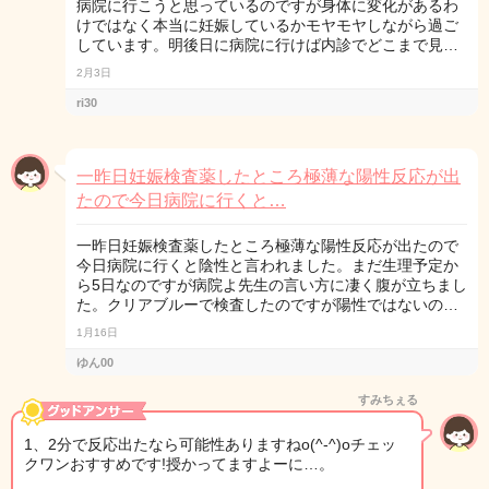
病院に行こうと思っているのですが身体に変化があるわ
けではなく本当に妊娠しているかモヤモヤしながら過ご
しています。明後日に病院に行けば内診でどこまで見…
2月3日
ri30
一昨日妊娠検査薬したところ極薄な陽性反応が出
たので今日病院に行くと…
一昨日妊娠検査薬したところ極薄な陽性反応が出たので
今日病院に行くと陰性と言われました。まだ生理予定か
ら5日なのですが病院よ先生の言い方に凄く腹が立ちまし
た。クリアブルーで検査したのですが陽性ではないの…
1月16日
ゆん00
すみちぇる
1、2分で反応出たなら可能性ありますねo(^-^)oチェッ
クワンおすすめです!授かってますよーに…。