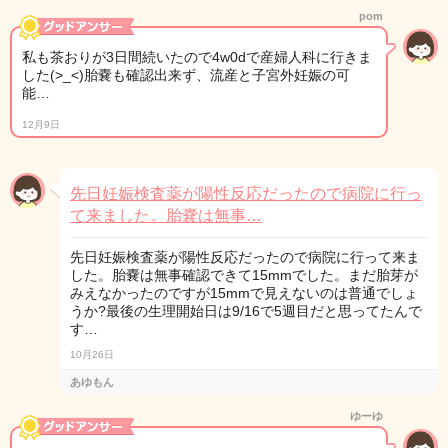
pom
私も茶おりが3日間続いたので4w0dで産婦人科に行きま
した(>_<)胎嚢も確認出来ず、流産と子宮外妊娠の可
能…
12月9日
先日妊娠検査薬が陽性反応だったので病院に行っ
て来ました。胎嚢は無事…
先日妊娠検査薬が陽性反応だったので病院に行って来ま
した。胎嚢は無事確認できて15mmでした。まだ胎芽が
みえなかったのですが15mmで見えないのは普通でしょ
うか?最後の生理開始日は9/16で5週目だと思ってたんで
す…
10月26日
あゆもん
ゆーゆ