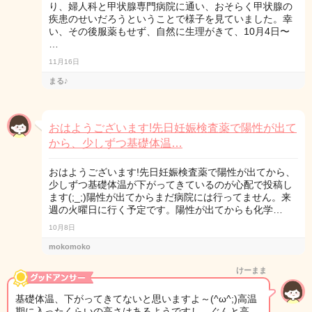
り、婦人科と甲状腺専門病院に通い、おそらく甲状腺の
疾患のせいだろうということで様子を見ていました。幸
い、その後服薬もせず、自然に生理がきて、10月4日〜
…
11月16日
まる♪
おはようございます!先日妊娠検査薬で陽性が出て
から、少しずつ基礎体温…
おはようございます!先日妊娠検査薬で陽性が出てから、
少しずつ基礎体温が下がってきているのが心配で投稿し
ます(;_;)陽性が出てからまだ病院には行ってません。来
週の火曜日に行く予定です。陽性が出てからも化学…
10月8日
mokomoko
けーまま
基礎体温、下がってきてないと思いますよ～(^ω^;)高温
期に入ったくらいの高さはあるようですし、ぐんと高…