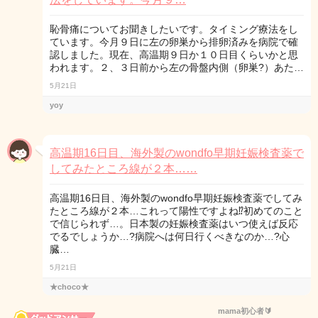
恥骨痛についてお聞きしたいです。タイミング療法をし
ています。今月９日に左の卵巣から排卵済みを病院で確
認しました。現在、高温期９日か１０日目くらいかと思
われます。２、３日前から左の骨盤内側（卵巣?）あた…
5月21日
yoy
高温期16日目、海外製のwondfo早期妊娠検査薬で
してみたところ線が２本……
高温期16日目、海外製のwondfo早期妊娠検査薬でしてみ
たところ線が２本…これって陽性ですよね⁉︎初めてのこと
で信じられず…。日本製の妊娠検査薬はいつ使えば反応
でるでしょうか…?病院へは何日行くべきなのか…?心
臓…
5月21日
★choco★
mama初心者🔰