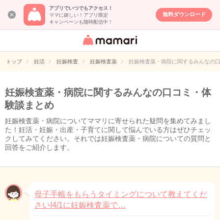
アプリでいつでもアクセス！
無料ダウンロード
ママに嬉しい！アプリ限定
キャンペーンも随時配信中！
女性専用匿名QA
アプリ・情報サ
トップ
妊活
妊娠検査
妊娠検査薬
妊娠検査薬・病院に関するみんなの
イト
妊娠検査薬・病院に関するみんなの口コミ・体
験談まとめ
妊娠検査薬・病院についてママリに寄せられた疑問を集めてみまし
た！妊活・妊娠・出産・子育てに関して悩んでいる方はぜひチェッ
クしてみてください。それでは妊娠検査薬・病院についての質問と
回答をご紹介します。
母子手帳をもらうタイミングについて教えてくだ
さい!4/1に妊娠検査薬で…