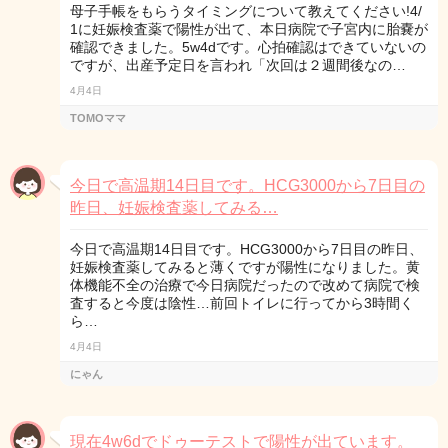
母子手帳をもらうタイミングについて教えてください!4/
1に妊娠検査薬で陽性が出て、本日病院で子宮内に胎嚢が
確認できました。5w4dです。心拍確認はできていないの
ですが、出産予定日を言われ「次回は２週間後なの…
4月4日
TOMOママ
今日で高温期14日目です。HCG3000から7日目の
昨日、妊娠検査薬してみる…
今日で高温期14日目です。HCG3000から7日目の昨日、
妊娠検査薬してみると薄くですが陽性になりました。黄
体機能不全の治療で今日病院だったので改めて病院で検
査すると今度は陰性…前回トイレに行ってから3時間く
ら…
4月4日
にゃん
現在4w6dでドゥーテストで陽性が出ています。