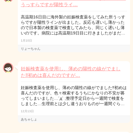
うっすらですが陽性ライ…
高温期16日目に海外製の妊娠検査薬をしてみた所うっす
らですが陽性ラインが出ました。反応も遅いし薄かった
ので日本製の検査薬で検査してみたら、同じく遅いし薄
いのです。病院には高温期19日目に行きましたがまだ…
1月10日
りょーちゃん
妊娠検査薬を使用し、薄めの陽性の線がでまし
た‼︎初めは喜んだのですが…
妊娠検査薬を使用し、薄めの陽性の線がでました‼︎初めは
喜んだのですが、色々検索するうちにかなりの不安が募
ってしまいました…´д` ;整理予定日から一週間で検査を
しました…生理前とは少し違うおりものが一週間ぐら…
12月13日
あちゃしょ