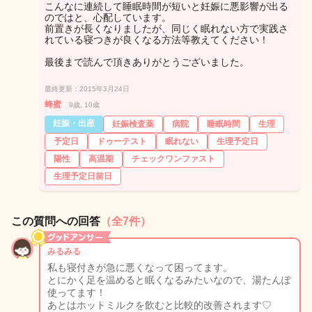
こんなに連続して睡眠時間が短いと妊娠に悪影響が出る
のではと、心配しています。
前置きが長くなりましたが、同じく眠れない方で実践さ
れている寝つきが良くなる方法等教えてください！
最後まで読んで頂きありがとうございました。
最終更新：2015年3月24日
蜂蜜
9歳, 10歳
妊娠・出産
妊娠検査薬
病院
睡眠時間
生理
予定日
ドゥーテスト
眠れない
生理予定日
陽性
高温期
チェックワンファスト
生理予定日前日
この質問への回答
（全7件）
みるみる
私も寝付きが急に悪くなって困ってます。
とにかく足を温めると眠くなるみたいなので、湯たんぽ
使ってます！
あとはホットミルクを飲むと比較的改善されます♡