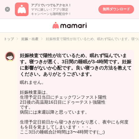
アプリでいつでもアクセス！
無料ダウンロード
ママに嬉しい！アプリ限定
キャンペーンも随時配信中！
女性専用匿名QA
アプリ・情報サ
トップ
妊娠・出産
妊娠検査で陽性が出ているため、眠れず悩んでいます。寝つ
イト
妊娠検査で陽性が出ているため、眠れず悩んでいま
す。寝つきが悪く、3日間の睡眠が3-4時間です。妊娠
に影響がないか心配です。良い寝つきの方法を教えて
ください。ありがとうございます。
眠れません。
妊娠検査薬は、
生理予定日当日にチェックワンファスト陽性
2日後の高温期16日目にドゥーテスト強陽性
です。
病院には来週以降と思っています。
生理予定日前日から寝つきがかなり悪く、夜中にも何度
もを目を覚ましてしまいます・・・。
ここ3日の睡眠合計時間は3〜4時間です(;_;)