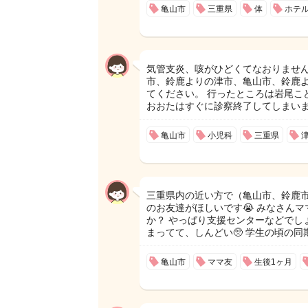
亀山市
三重県
体
ホテ
気管支炎、咳がひどくてなおりません
市、鈴鹿よりの津市、亀山市、鈴鹿
てください。 行ったところは岩尾こ
おおたはすぐに診察終了してしまい
亀山市
小児科
三重県
三重県内の近い方で（亀山市、鈴鹿
のお友達がほしいです😭 みなさん
か？ やっぱり支援センターなどでしょ
まってて、しんどい🥺 学生の頃の
亀山市
ママ友
生後1ヶ月