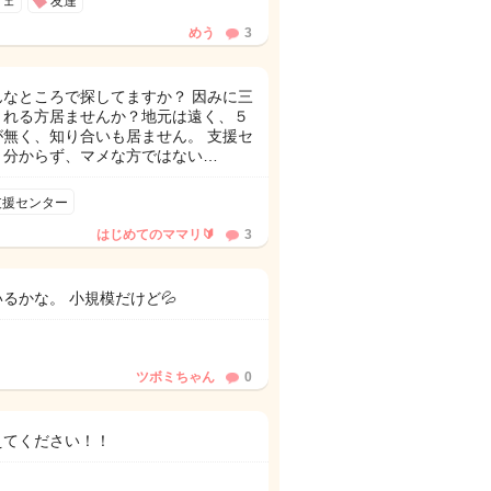
フェ
友達
めう
3
なところで探してますか？ 因みに三
くれる方居ませんか？地元は遠く、５
無く、知り合いも居ません。 支援セ
り分からず、マメな方ではない…
支援センター
はじめてのママリ🔰
3
るかな。 小規模だけど💦
ツボミちゃん
0
えてください！！