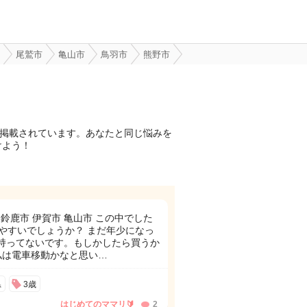
尾鷲市
亀山市
鳥羽市
熊野市
件掲載されています。あなたと同じ悩みを
けよう！
 鈴鹿市 伊賀市 亀山市 この中でした
やすいでしょうか？ まだ年少になっ
だ持ってないです。もしかしたら買うか
私は電車移動かなと思い…
県
3歳
はじめてのママリ🔰
2