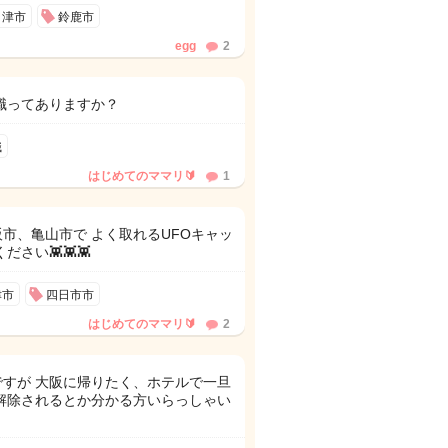
津市
鈴鹿市
egg
2
職ってありますか？
職
はじめてのママリ🔰
1
市、亀山市で よく取れるUFOキャッ
さい👾👾👾
津市
四日市市
はじめてのママリ🔰
2
すが 大阪に帰りたく、ホテルで一旦
解除されるとか分かる方いらっしゃい