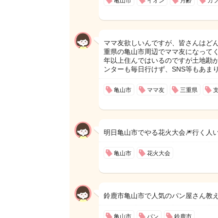
亀山市
イオン
月齢
カ
ママ友欲しいんですが、皆さんはどん
重県の亀山市周辺でママ友になって
年以上住んではいるのですが土地勘が
ンターも毎日行けず、SNS等もあま
亀山市
ママ友
三重県
明日亀山市でやる花火大会🎆行く人い
亀山市
花火大会
鈴鹿市亀山市で人気のパン屋さん教
亀山市
パン
鈴鹿市