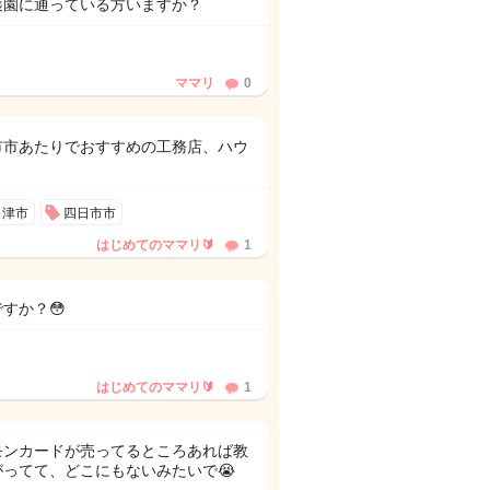
護園に通っている方いますか？
ママリ
0
市市あたりでおすすめの工務店、ハウ
津市
四日市市
はじめてのママリ🔰
1
すか？😳
はじめてのママリ🔰
1
モンカードが売ってるところあれば教
しがってて、どこにもないみたいで😭