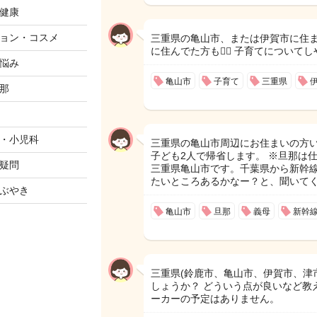
健康
ョン・コスメ
三重県の亀山市、または伊賀市に住ま
に住んでた方も🙋‍♀️ 子育てについ
悩み
亀山市
子育て
三重県
那
・小児科
三重県の亀山市周辺にお住まいの方い
子ども2人で帰省します。 ※旦那は仕
疑問
三重県亀山市です。千葉県から新幹線
たいところあるかなー？と、聞いて
ぶやき
亀山市
旦那
義母
新幹
三重県(鈴鹿市、亀山市、伊賀市、津
しょうか？ どういう点が良いなど教
ーカーの予定はありません。