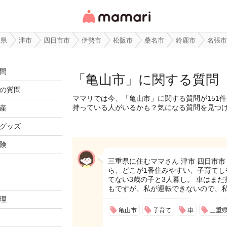
女性専用匿名QAアプ
リ・情報サイト
重県
津市
四日市市
伊勢市
松阪市
桑名市
鈴鹿市
名張市
問
「亀山市」に関する質問
の質問
ママリでは今、「亀山市」に関する質問が151
持っている人がいるかも？気になる質問を見つ
産
グッズ
険
三重県に住むママさん 津市 四日市市
ら、どこが1番住みやすい、子育てし
てない3歳の子と3人暮し。 車はま
もですが、私が運転できないので、
理
亀山市
子育て
車
三重