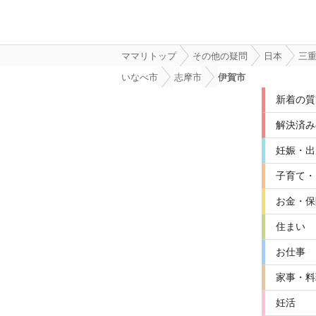
ママリトップ
その他の疑問
日本
三
いなべ市
志摩市
伊賀市
新着の質
解決済み
妊娠・出
子育て・
お金・保
住まい
お仕事
家事・料
妊活