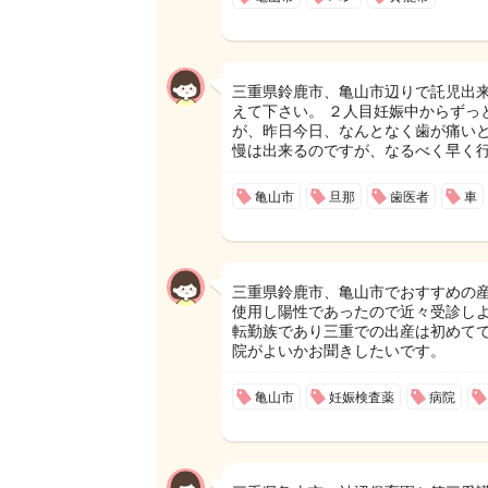
三重県鈴鹿市、亀山市辺りで託児出
えて下さい。 ２人目妊娠中からずっ
が、昨日今日、なんとなく歯が痛い
慢は出来るのですが、なるべく早く
亀山市
旦那
歯医者
車
三重県鈴鹿市、亀山市でおすすめの産
使用し陽性であったので近々受診しよ
転勤族であり三重での出産は初めて
院がよいかお聞きしたいです。
亀山市
妊娠検査薬
病院