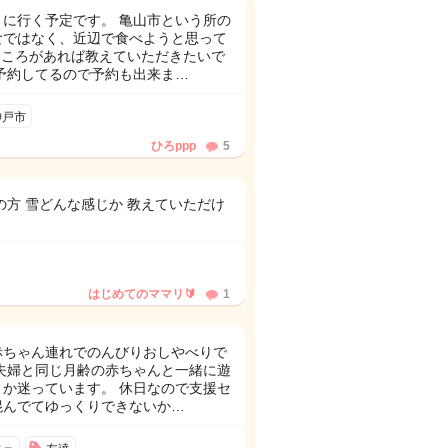
に行く予定です。 亀山市という所の
食ではなく、近辺で食べようと思って
ところがあれば教えていただきたいで
予約してるので予約も出来ま…
神戸市
ひろppp
5
の方 雪どんな感じか 教えていただけ
はじめてのママリ🔰
1
赤ちゃん連れでのんびりおしやべりで
夫婦と同じ月齢の赤ちゃんと一緒に遊
か迷っています。 休日なので支援セ
混んでてゆっくりできないか…