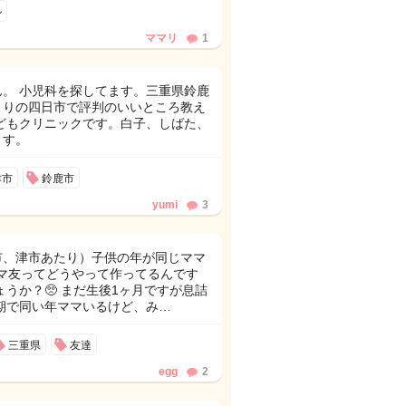
ル
ママリ
1
。 小児科を探してます。三重県鈴鹿
よりの四日市で評判のいいところ教え
どもクリニックです。白子、しばた、
ます。
津市
鈴鹿市
yumi
3
市、津市あたり）子供の年が同じママ
ママ友ってどうやって作ってるんです
うか？🥺 まだ生後1ヶ月ですが息詰
同期で同い年ママいるけど、み…
三重県
友達
egg
2