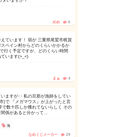
ガタいますか？
めめ
6
えています！ 宿が 三重県尾鷲市梶賀
摩スペイン村からどのくらいかかるか
 車で行く予定ですが、どのくらい時間
います(>_<)
まぁ
4
いますが‥ 私の旦那が漁師をしてい
市)で 『メガマウス』が上がったと言
界で数十匹しか獲れてないらしく その
な関係があると分かって…
海
なめくじメーカー
29