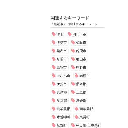
関連するキーワード
「尾鷲市」に関連するキーワード
津市
四日市市
伊勢市
松阪市
桑名市
鈴鹿市
名張市
亀山市
鳥羽市
熊野市
いなべ市
志摩市
伊賀市
桑名郡
員弁郡
三重郡
多気郡
度会郡
北牟婁郡
南牟婁郡
木曽岬町
東員町
菰野町
朝日町(三重県)