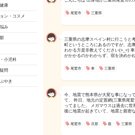
こんにちは 出身地が三重県尾鷲市の
健康
尾鷲市
三重県
ョン・コスメ
悩み
那
三重県の志摩スペイン村に行こうと考
町というところにあるのですが、志
わかる方是非教えてください(>_<)
がかかるのかわからず、宿を決めかねて
・小児科
尾鷲市
車
三重県
疑問
ぶやき
今、地震で熊本県が大変な事になって
て、 昨日、地元の定置網(三重県尾鷲
ってました。 メガマウスは過去に世
後に地震が起きていて、地震と親密
尾鷲市
旦那
親
三重県