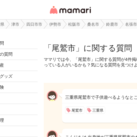
女性専用匿名QAアプ
リ・情報サイト
重県
津市
四日市市
伊勢市
松阪市
桑名市
鈴鹿市
名張市
問
「尾鷲市」に関する質問
の質問
ママリでは今、「尾鷲市」に関する質問が4件掲
っている人がいるかも？気になる質問を見つけ
産
グッズ
険
三重県尾鷲市で子供遊べるようなとこっ
尾鷲市
三重県
理