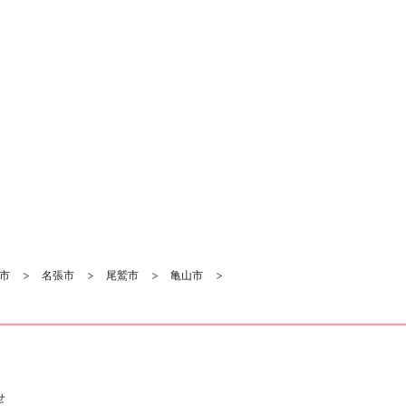
市
名張市
尾鷲市
亀山市
せ