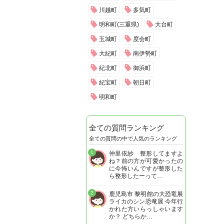
川越町
多気町
明和町(三重県)
大台町
玉城町
度会町
大紀町
南伊勢町
紀北町
御浜町
紀宝町
朝日町
明和町
全ての質問ランキング
全ての質問の中で人気のランキング
1
仲里依紗 整形してますよ
ね？前の方が可愛かったの
に今怖いんですが整形した
ら整形したーって…
2
鹿児島市 黎明館の大恐竜展
ライカのシン恐竜展 今年行
かれた方いらっしゃいます
か？ どちらか…