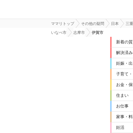
ママリトップ
その他の疑問
日本
三
いなべ市
志摩市
伊賀市
新着の質
解決済み
妊娠・出
子育て・
お金・保
住まい
お仕事
家事・料
妊活