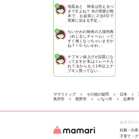
3
地震あと 帰省は控えるべ
きですよね？ 夫の実家が熊
本で お盆前に２泊3日で
実家に泊まる予定…
4
ちいかわの映画の入場特典
（めじるしチャーム）って
すぐ無くなっちゃいますか
ね？！💦 ちいかわ…
5
ナプキン値上げが話題にな
ってますが 私はミレーナ入
れてるからもう1年以上ナ
プキン買ってない…
ママリトップ
その他の疑問
日本
鳥羽市
熊野市
いなべ市
志摩市
カテゴリー
妊娠・出産
子育て・グ