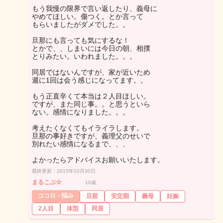
もう我慢の限界で言い返したり、義母に
やめてほしい。傷つく。とか言って
もらいましたがダメでした。。
旦那にも言っても気にするな！
とかで、、しまいには今日の朝、相撲
とりみたい。いわれました。。。
同居ではないんですが、家が近いため
週に1回は会う感じになってます。。
もう正直辛くて本当は２人目ほしい。
ですが、また同じ事。。と思うといら
ない。感情になりました。。。
考えたくなくてもイライラします。
旦那の事好きですが、義理父のせいで
別れたい感情になるまで、、、
よかったらアドバイスお願いいたします。
最終更新：2015年10月30日
まるこぶ☆
10歳
ココロ・悩み
旦那
安定期
義母
妊娠
2人目
体型
同居