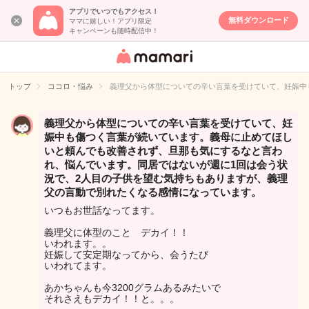
アプリでいつでもアクセス！
無料ダウンロード
ママに嬉しい！アプリ限定
キャンペーンも随時配信中！
女性専用匿名QA
アプリ・情報サ
トップ
ココロ・悩み
義理父から体型についての辛い言葉を受けていて、妊娠中
イト
義理父から体型についての辛い言葉を受けていて、妊
娠中も傷つく言葉が続いています。義母に止めてほし
いと頼んでも改善されず、旦那も気にするなと言わ
れ、悩んでいます。同居ではないが週に1回は会う状
況で、2人目の子供を望む気持ちもありますが、義理
父の言動で別れたくなる感情になっています。
いつもお世話なってます。
義理父に体型のこと デカイ！！
いわれます。。
妊娠して安定期なってから、会うたび
いわれてます。
あかちゃんも今3200グラムあるみたいで
それさえもデカイ！！と。。。