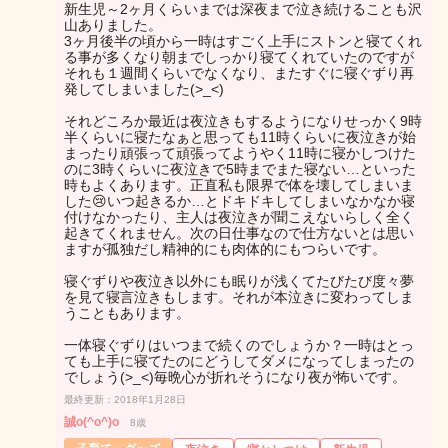
新生児～2ヶ月くらいまでは深夜まで泣き続けることも沢
山ありました。
3ヶ月後半の頃から一時はすごく上手にストンと寝てくれ
る事が多くなり朝までしっかり寝てくれていたのですが
それも１週間くらいでなくなり、またすぐに寝ぐずり再
発してしまいました(>_<)
それどころか最近は夜泣きもするようになりせっかく9時
半くらいに寝たなぁと思っても11時くらいに夜泣きが始
まったり頑張って頑張ってようやく11時に寝かしつけた
のに3時くらいに夜泣きで5時までまた寝ない…といった
時もよくあります。正直私も限界で体を壊してしまいま
した😢いつ起きるか…とドキドキしてしまいなかなか寝
付けなかったり、主人は夜泣きが聞こえないらしく全く
起きてくれません。次の日仕事なので仕方ないとは思い
ますが孤独だし精神的にも肉体的にもつらいです。
寝ぐずりや夜泣き以外にも眠りが浅くてたびたび度々夢
を見て寝言泣きもします。それが本泣きに変わってしま
うこともあります。
一体寝ぐずりはいつまで続くのでしょうか？一時はとっ
ても上手に寝てたのにどうしてダメになってしまったの
でしょう(>_<)毎晩心が折れそうになり夜が怖いです。
最終更新：2018年1月28日
誠o(^o^)o
8歳