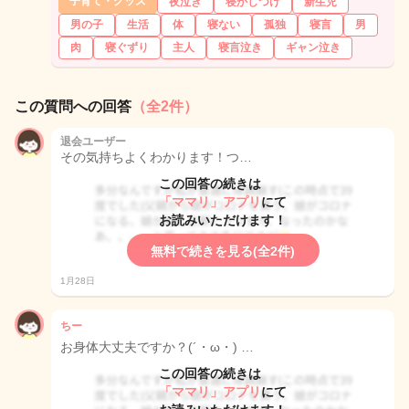
子育て・グッズ
夜泣き
寝かしつけ
新生児
男の子
生活
体
寝ない
孤独
寝言
男
肉
寝ぐずり
主人
寝言泣き
ギャン泣き
この質問への回答
（全2件）
退会ユーザー
その気持ちよくわかります！つ…
この回答の続きは
「ママリ」アプリ
にて
お読みいただけます！
無料で続きを見る(全2件)
1月28日
ちー
お身体大丈夫ですか？(´・ω・) …
この回答の続きは
「ママリ」アプリ
にて