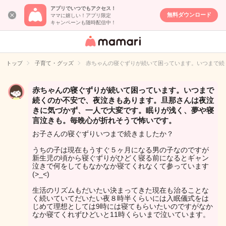
アプリでいつでもアクセス！
無料ダウンロード
ママに嬉しい！アプリ限定
キャンペーンも随時配信中！
女性専用匿名QA
アプリ・情報サ
トップ
子育て・グッズ
赤ちゃんの寝ぐずりが続いて困っています。いつまで続
イト
赤ちゃんの寝ぐずりが続いて困っています。いつまで
続くのか不安で、夜泣きもあります。旦那さんは夜泣
きに気づかず、一人で大変です。眠りが浅く、夢や寝
言泣きも。毎晩心が折れそうで怖いです。
お子さんの寝ぐずりいつまで続きましたか？
うちの子は現在もうすぐ５ヶ月になる男の子なのですが
新生児の頃から寝ぐずりがひどく寝る前になるとギャン
泣きで何をしてもなかなか寝てくれなくて参っています
(>_<)
生活のリズムもだいたい決まってきた現在も治ることな
く続いていてだいたい夜８時半くらいには入眠儀式をは
じめて理想としては9時には寝てもらいたいのですがなか
なか寝てくれずひどいと11時くらいまで泣いています。