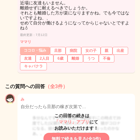
近場に友達もいません。
離婚せずに耐えるべきでしょうか。
それとも離婚した方が楽になりますかね。でも今ではな
いですよね、、
せめて自分が働けるようになってからじゃないとですよ
ね💧
最終更新：7月12日
ママリ
ココロ・悩み
旦那
病院
女の子
親
出産
友達
2人目
6歳
離婚
うつ
不倫
キャバクラ
この質問への回答
（全3件）
み
自分だったら旦那の稼ぎ次第で…
この回答の続きは
「ママリ」アプリ
にて
お読みいただけます！
無料で続きを見る(全3件)