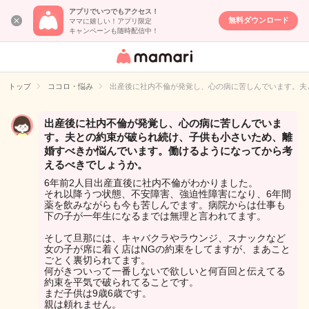
アプリでいつでもアクセス！
無料ダウンロード
ママに嬉しい！アプリ限定
キャンペーンも随時配信中！
女性専用匿名QA
アプリ・情報サ
トップ
ココロ・悩み
出産後に社内不倫が発覚し、心の病に苦しんでいます。夫
イト
出産後に社内不倫が発覚し、心の病に苦しんでいま
す。夫との約束が破られ続け、子供も小さいため、離
婚すべきか悩んでいます。働けるようになってから考
えるべきでしょうか。
6年前2人目出産直後に社内不倫がわかりました。
それ以降うつ状態、不安障害、強迫性障害になり、6年間
薬を飲みながらも今も苦しんでます。病院からは仕事も
下の子が一年生になるまでは無理と言われてます。
そして旦那には、キャバクラやラウンジ、スナックなど
女の子が席に着く店はNGの約束をしてますが、まあこと
ごとく裏切られてます。
何がきついって一番しないで欲しいと何百回と伝えてる
約束を平気で破られてることです。
まだ子供は9歳6歳です。
親は頼れません。