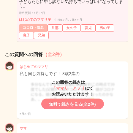
子どもたちに申し訳ない気持ちでいっぱいになってしま
う。
最終更新：6月27日
はじめてのママリ🔰
生後5ヶ月, 2歳7ヶ月
ココロ・悩み
旦那
女の子
育児
男の子
息子
兄弟
この質問への回答
（全2件）
はじめてのママリ
私も同じ気持ちです！ 8歳2歳の…
この回答の続きは
「ママリ」アプリ
にて
お読みいただけます！
無料で続きを見る(全2件)
6月27日
ママ