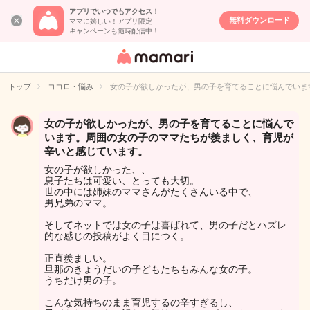
アプリでいつでもアクセス！
無料ダウンロード
ママに嬉しい！アプリ限定
キャンペーンも随時配信中！
女性専用匿名QA
アプリ・情報サ
トップ
ココロ・悩み
女の子が欲しかったが、男の子を育てることに悩んでいま
イト
女の子が欲しかったが、男の子を育てることに悩んで
います。周囲の女の子のママたちが羨ましく、育児が
辛いと感じています。
女の子が欲しかった、、
息子たちは可愛い、とっても大切。
世の中には姉妹のママさんがたくさんいる中で、
男兄弟のママ。
そしてネットでは女の子は喜ばれて、男の子だとハズレ
的な感じの投稿がよく目につく。
正直羨ましい。
旦那のきょうだいの子どもたちもみんな女の子。
うちだけ男の子。
こんな気持ちのまま育児するの辛すぎるし、