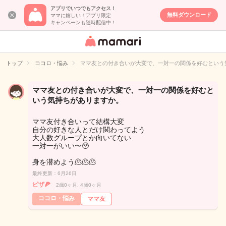
アプリでいつでもアクセス！
無料ダウンロード
ママに嬉しい！アプリ限定
キャンペーンも随時配信中！
女性専用匿名QA
アプリ・情報サ
トップ
ココロ・悩み
ママ友との付き合いが大変で、一対一の関係を好むという
イト
ママ友との付き合いが大変で、一対一の関係を好むと
いう気持ちがありますか。
ママ友付き合いって結構大変
自分の好きな人とだけ関わってよう
大人数グループとか向いてない
一対一がいい〜🥹
身を潜めよう🫠🫠🫠
最終更新：6月26日
ピザ🍕
2歳0ヶ月, 4歳0ヶ月
ココロ・悩み
ママ友