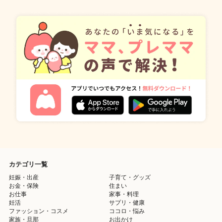
カテゴリ一覧
妊娠・出産
子育て・グッズ
お金・保険
住まい
お仕事
家事・料理
妊活
サプリ・健康
ファッション・コスメ
ココロ・悩み
家族・旦那
お出かけ