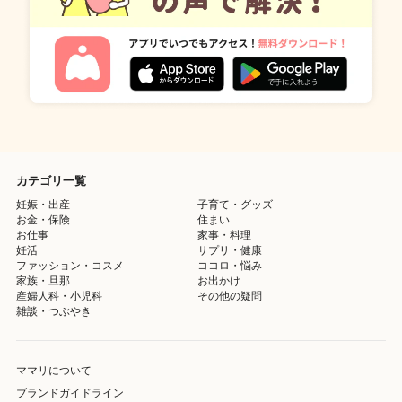
カテゴリ一覧
妊娠・出産
子育て・グッズ
お金・保険
住まい
お仕事
家事・料理
妊活
サプリ・健康
ファッション・コスメ
ココロ・悩み
家族・旦那
お出かけ
産婦人科・小児科
その他の疑問
雑談・つぶやき
ママリについて
ブランドガイドライン