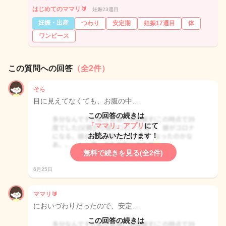
はじめてのママリ🔰
妊娠23週目
妊娠・出産
つわり
安定期
妊娠17週目
体
ワンピース
この質問への回答
（全2件）
そら
目に見えてなくても、お腹の中…
この回答の続きは
「ママリ」アプリ
にて
お読みいただけます！
無料で続きを見る(全2件)
6月25日
ママリ🔰
においづわりだったので、安定…
この回答の続きは