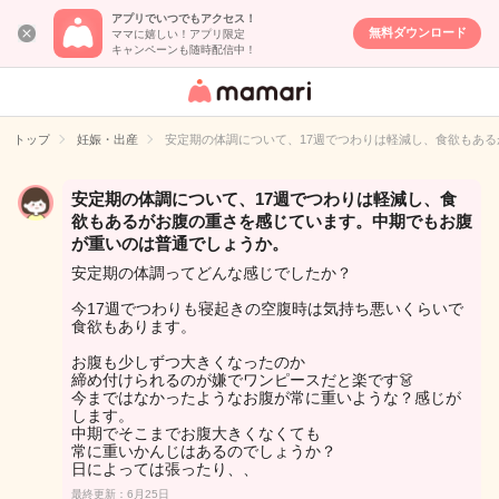
アプリでいつでもアクセス！
無料ダウンロード
ママに嬉しい！アプリ限定
キャンペーンも随時配信中！
女性専用匿名QA
アプリ・情報サ
トップ
妊娠・出産
安定期の体調について、17週でつわりは軽減し、食欲もあ
イト
安定期の体調について、17週でつわりは軽減し、食
欲もあるがお腹の重さを感じています。中期でもお腹
が重いのは普通でしょうか。
安定期の体調ってどんな感じでしたか？
今17週でつわりも寝起きの空腹時は気持ち悪いくらいで
食欲もあります。
お腹も少しずつ大きくなったのか
締め付けられるのが嫌でワンピースだと楽です👗
今まではなかったようなお腹が常に重いような？感じが
します。
中期でそこまでお腹大きくなくても
常に重いかんじはあるのでしょうか？
日によっては張ったり、、
最終更新：6月25日