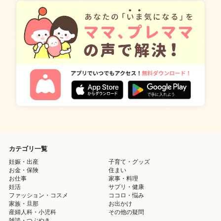
カテゴリ一覧
妊娠・出産
子育て・グッズ
お金・保険
住まい
お仕事
家事・料理
妊活
サプリ・健康
ファッション・コスメ
ココロ・悩み
家族・旦那
お出かけ
産婦人科・小児科
その他の疑問
雑談・つぶやき