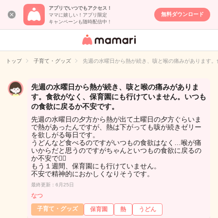
アプリでいつでもアクセス！
無料ダウンロード
ママに嬉しい！アプリ限定
キャンペーンも随時配信中！
女性専用匿名QA
アプリ・情報サ
トップ
子育て・グッズ
先週の水曜日から熱が続き、咳と喉の痛みがあります。
イト
先週の水曜日から熱が続き、咳と喉の痛みがありま
す。食欲がなく、保育園にも行けていません。いつも
の食欲に戻るか不安です。
先週の水曜日の夕方から熱が出て土曜日の夕方ぐらいま
で熱があったんですが、熱は下がっても咳が続きゼリー
を欲しがる毎日です。
うどんなど食べるのですがいつもの食欲はなく…喉が痛
いからだと思うのですがちゃんといつもの食欲に戻るの
か不安で😵‍💫
もう１週間、保育園にも行けていません。
不安で精神的におかしくなりそうです。
最終更新：6月25日
なつ
子育て・グッズ
保育園
熱
うどん