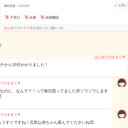
お気
最終更新：6月25日
子宮口
出産
妊婦健診
はじめてのママリ🔰
(生後0ヶ月, 2歳1ヶ月)
ト
はじめてのままり🔰
ンチから10日かかりました！
日
てのままり🔰
目なのに、なんで？！って毎日思ってました🤣ソワソワします
笑
日
てのままり🔰
もうすぐですね！元気な赤ちゃん産んでくださいね😊