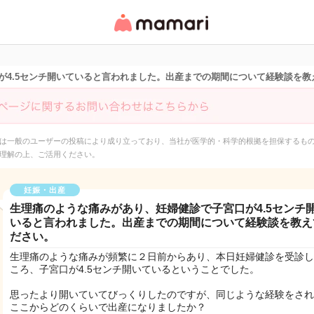
女性専用匿名QAアプ
リ・情報サイト
が4.5センチ開いていると言われました。出産までの期間について経験談を教
は一般のユーザーの投稿により成り立っており、当社が医学的・科学的根拠を担保するも
理解の上、ご活用ください。
妊娠・出産
生理痛のような痛みがあり、妊婦健診で子宮口が4.5センチ
いると言われました。出産までの期間について経験談を教え
ださい。
生理痛のような痛みが頻繁に２日前からあり、本日妊婦健診を受診し
ころ、子宮口が4.5センチ開いているということでした。
思ったより開いていてびっくりしたのですが、同じような経験をされ
ここからどのくらいで出産になりましたか？