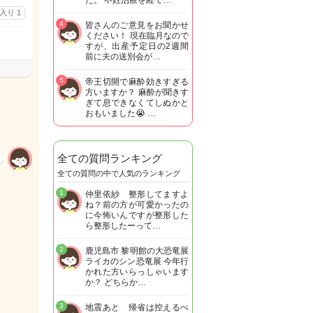
た。 不妊治療を経て…
に入り
1
4
皆さんのご意見をお聞かせ
ください！ 現在臨月なので
すが、出産予定日の2週間
前に夫の送別会が…
5
帝王切開で麻酔効きすぎる
方いますか？ 麻酔が聞きす
ぎて息できなくてしぬかと
おもいました😭 …
全ての質問ランキング
全ての質問の中で人気のランキング
1
仲里依紗 整形してますよ
ね？前の方が可愛かったの
に今怖いんですが整形した
ら整形したーって…
2
鹿児島市 黎明館の大恐竜展
ライカのシン恐竜展 今年行
かれた方いらっしゃいます
か？ どちらか…
3
地震あと 帰省は控えるべ