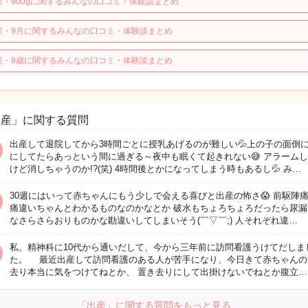
産・900gに関するみんなの口コミ・体験談まとめ
産・9月に関するみんなの口コミ・体験談まとめ
産・9歳に関するみんなの口コミ・体験談まとめ
出産」に関する質問
出産して退院してから3時間ごとに授乳あげるのが難しい💦上の子の面倒
にしてたらあっという間に過ぎる～夜中も眠くて起きれない😅 アラーム
けど消しちゃうのか!?(笑) 4時間後とかになってしまう時もあるし💦 み…
30週にはいって赤ちゃんにもう少しで会える喜びと出産の怖さ😱 前駆陣
痛違いちゃんとわかるものなのかなとか 破水もちょろちょろだったら尿漏
なさらさらおりものかな勘違いしてしまいそう(￣▽￣;) 人それぞれ違…
私、精神科に10代から通いだして、今から三年前に訪問看護うけてだしま
た。 最近出産して訪問看護のある人が苦手になり、今日きて赤ちゃんの
去り本当に気をつけてねとか、 置き去りにして出掛けないでねとか腹立…
「出産」に関する質問をもっと見る