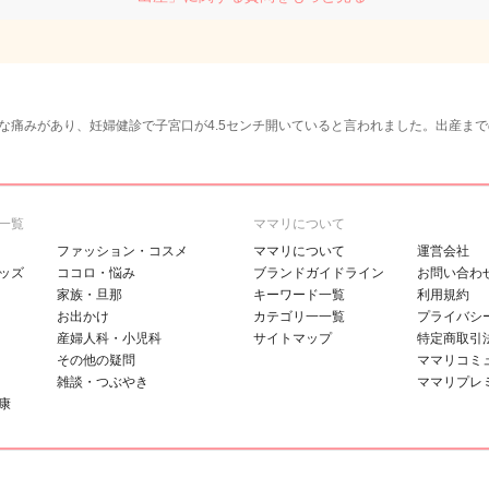
な痛みがあり、妊婦健診で子宮口が4.5センチ開いていると言われました。出産ま
一覧
ママリについて
ファッション・コスメ
ママリについて
運営会社
ッズ
ココロ・悩み
ブランドガイドライン
お問い合わ
家族・旦那
キーワード一覧
利用規約
お出かけ
カテゴリ一一覧
プライバシ
産婦人科・小児科
サイトマップ
特定商取引
その他の疑問
ママリコミ
雑談・つぶやき
ママリプレ
康