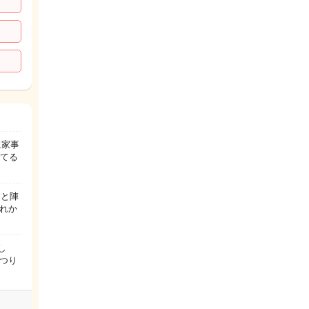
に家事
してる
痛と陣
れか
し
つり