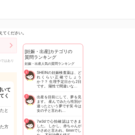
えてください。
[妊娠・出産]カテゴリの
質問ランキング
のではあり
妊娠・出産人気の質問ランキング
1
SHEINの妊娠検査薬は、ど
れくらい正確でしょう
か？？ 生理予定日から2日
です。 陽性で間違いな…
開いて
てく
2
出産を目前にして、夢を見
ます。 産んでみたら性別が
違ったという夢です笑 今は
たと
女の子と言われ…
3
7w3dで心拍確認はできま
した。 しかし、赤ちゃんが
た方
小さめと言われ、6mmでし