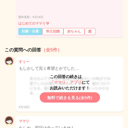
最終更新：6月18日
はじめてのママリ🔰
妊娠・出産
帝王切開
赤ちゃん
親
この質問への回答
（全5件）
すぅー
もしかして完ミ希望とかでした…
この回答の続きは
「ママリ」アプリ
にて
お読みいただけます！
無料で続きを見る(全5件)
6月18日
ママリ
たしか、翌日は会っていません…