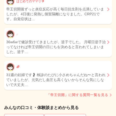
はじめてのママリ🔰
帝王切開後ずっと炎症反応が高く毎日抗生剤を点滴していま
したが、4日後に発熱し個室隔離になりました。CRP21で
す。自覚症状は…
♩
36w6wで健診受けてきましたが、逆子でした。 月曜日逆子治
ってなければ帝王切開の日にちを決めると言われてしまいま
した。逆子…
🌈
31週の妊婦です🤰 検診のたびに小さめちゃんだね〜と言われ
ていましたが、元気だし血圧も高くないからそんな気にしな
いで大丈夫…
「帝王切開」に関する質問一覧を見る
みんなの口コミ・体験談まとめから見る