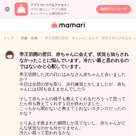
アプリでいつでもアクセス！
無料ダウンロード
ママに嬉しい！アプリ限定
キャンペーンも随時配信中！
女性専用匿名QA
アプリ・情報サ
トップ
妊娠・出産
帝王切開の翌日、赤ちゃんに会えず、状況も知らされなかっ
イト
帝王切開の翌日、赤ちゃんに会えず、状況も知らされ
なかったことに悩んでいます。冷たい親と思われるの
ではないかと心配しています。
帝王切開した次の日にはみなさん赤ちゃんと会いました
か？
今日は全部の管を取り、歩行練習とかしましたが、赤ち
ゃんには1回も会えませんでした💦
そして赤ちゃんの様子も教えてくれるだろうって思って
たら何も教えてくれず１日が終わりました。
こっちから聞かないと教えてくれないスタンスだったの
かな？
とりあえず産まれた瞬間しか見てないし、赤ちゃんがど
んな状況なのかも分かりません。
冷たい親って思われるかな…