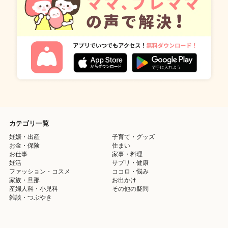
カテゴリ一覧
妊娠・出産
子育て・グッズ
お金・保険
住まい
お仕事
家事・料理
妊活
サプリ・健康
ファッション・コスメ
ココロ・悩み
家族・旦那
お出かけ
産婦人科・小児科
その他の疑問
雑談・つぶやき