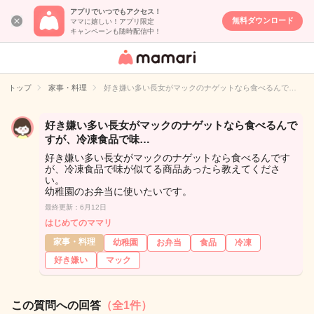
アプリでいつでもアクセス！
無料ダウンロード
ママに嬉しい！アプリ限定
キャンペーンも随時配信中！
女性専用匿名QA
アプリ・情報サ
トップ
家事・料理
好き嫌い多い長女がマックのナゲットなら食べるんで…
イト
好き嫌い多い長女がマックのナゲットなら食べるんで
すが、冷凍食品で味…
好き嫌い多い長女がマックのナゲットなら食べるんです
が、冷凍食品で味が似てる商品あったら教えてくださ
い。
幼稚園のお弁当に使いたいです。
最終更新：6月12日
はじめてのママリ
家事・料理
幼稚園
お弁当
食品
冷凍
好き嫌い
マック
この質問への回答
（全1件）