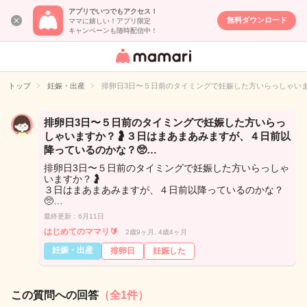
アプリでいつでもアクセス！
無料ダウンロード
ママに嬉しい！アプリ限定
キャンペーンも随時配信中！
女性専用匿名QA
アプリ・情報サ
トップ
妊娠・出産
排卵日3日〜５日前のタイミングで妊娠した方いらっしゃいま
イト
排卵日3日〜５日前のタイミングで妊娠した方いらっ
しゃいますか？🤰３日はまあまあみますが、４日前以
降っているのかな？🥺…
排卵日3日〜５日前のタイミングで妊娠した方いらっしゃ
いますか？🤰
３日はまあまあみますが、４日前以降っているのかな？
🥺…
最終更新：6月11日
はじめてのママリ🔰
2歳9ヶ月, 4歳4ヶ月
妊娠・出産
排卵日
妊娠した
この質問への回答
（全1件）