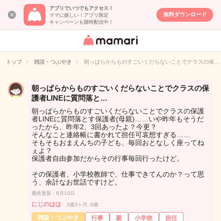
アプリでいつでもアクセス！
無料ダウンロード
ママに嬉しい！アプリ限定
キャンペーンも随時配信中！
女性専用匿名QA
アプリ・情報サ
トップ
雑談・つぶやき
朝っぱらからものすごいくだらないことでクラスの保…
イト
朝っぱらからものすごいくだらないことでクラスの保
護者LINEに質問落と…
朝っぱらからものすごいくだらないことでクラスの保護
者LINEに質問落とす保護者(母親)……いや昨年もそうだ
ったから、昨年2、3回あったよ？今更？
そんなこと連絡帳に書かれて担任可哀想すぎる……
そもそもおまえんちの子ども、毎回おとなしく座ってね
ぇよ？
保護者自由参加だからその行事毎回行ったけど。
その保護者、小学校教師で、仕事できてんのか？って思
う、余計なお世話ですけど。
最終更新：6月10日
にじのはは
3歳3ヶ月, 8歳
雑談・つぶやき
行事
親
小学校
担任