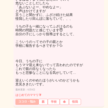
危ないことしだしたら
「あぶないよー、やめなよー」
と声はかけてますが
言うこと聞かずに、ふざけ続けた結果
怪我したり田んぼに落ちていて、、、
うちの子も一緒になってふざけるのも
時間の問題だと感じています😇
自分の子にしっかり指導はするとして、
こういうのってその子の親とか
学校に報告するべきですか？💦
今日、うちの子に
もうママ迎え来ないでって言われたのですが
これで親の目なくなったら
もっと悲惨なことになる気がしていて…
迎えいくのやめたほうがいいのかどうかも
意見ききたいです。
最終更新：6月9日
はじめてのママリ🔰
ココロ・悩み
親
学校
傘
怪我