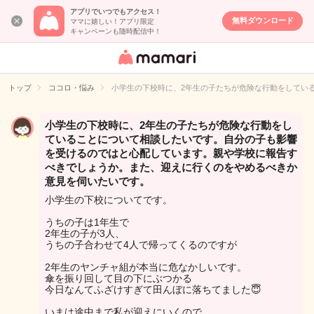
アプリでいつでもアクセス！
無料ダウンロード
ママに嬉しい！アプリ限定
キャンペーンも随時配信中！
女性専用匿名QA
アプリ・情報サ
トップ
ココロ・悩み
小学生の下校時に、2年生の子たちが危険な行動をしてい
イト
小学生の下校時に、2年生の子たちが危険な行動をし
ていることについて相談したいです。自分の子も影響
を受けるのではと心配しています。親や学校に報告す
べきでしょうか。また、迎えに行くのをやめるべきか
意見を伺いたいです。
小学生の下校についてです。
うちの子は1年生で
2年生の子が3人、
うちの子合わせて4人で帰ってくるのですが
2年生のヤンチャ組が本当に危なかしいです。
傘を振り回して目の下にぶつかる
今日なんてふざけすぎて田んぼに落ちてました😇
いまは途中まで私が迎えにいくので