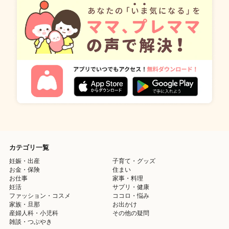
カテゴリ一覧
妊娠・出産
子育て・グッズ
お金・保険
住まい
お仕事
家事・料理
妊活
サプリ・健康
ファッション・コスメ
ココロ・悩み
家族・旦那
お出かけ
産婦人科・小児科
その他の疑問
雑談・つぶやき