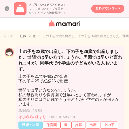
アプリでいつでもアクセス！
無料ダウンロード
ママに嬉しい！アプリ限定
キャンペーンも随時配信中！
女性専用匿名QA
アプリ・情報サ
トップ
妊娠・出産
上の子を22歳で出産し、下の子を26歳で出産しました。
イト
上の子を22歳で出産し、下の子を26歳で出産しまし
た。世間では早い方でしょうか。周囲では早いと言わ
れますが、同年代で小学生の子どもがいる人もいま
す。
上の子を21で妊娠22で出産
下の子を25で妊娠26で出産
世間では早い方なのでしょうか。
私の母親周りや保育園では早いとよく言われますが
私の周りには同い歳でもう子どもが小学生の人が何人か
います。
最終更新：6月3日
はじめてのままり
1歳9ヶ月, 5歳7ヶ月
妊娠・出産
保育園
親
妊娠
出産
上の子