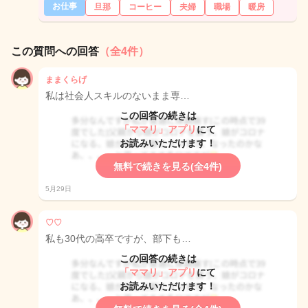
お仕事
旦那
コーヒー
夫婦
職場
暖房
この質問への回答
（全4件）
ままくらげ
私は社会人スキルのないまま専…
この回答の続きは
「ママリ」アプリ
にて
お読みいただけます！
無料で続きを見る(全4件)
5月29日
♡♡
私も30代の高卒ですが、部下も…
この回答の続きは
「ママリ」アプリ
にて
お読みいただけます！