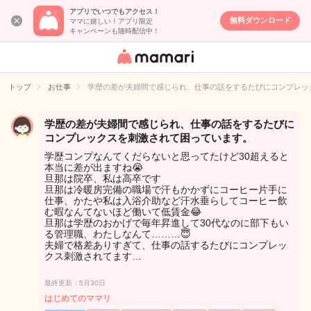
アプリでいつでもアクセス！
無料ダウンロード
ママに嬉しい！アプリ限定
キャンペーンも随時配信中！
女性専用匿名QA
アプリ・情報サ
トップ
お仕事
学歴の差が夫婦間で感じられ、仕事の話をするたびにコンプレッ
イト
学歴の差が夫婦間で感じられ、仕事の話をするたびに
コンプレックスを刺激されて困っています。
学歴コンプなんてくだらないと思ってたけど30超えると
本当に差が出ますね😭
旦那は院卒、私は高卒です
旦那は冷暖房完備の職場で汗もかかずにコーヒー片手に
仕事、かたや私は入浴介助など汗水垂らしてコーヒー飲
む暇なんてないほど働いて低賃金😂
旦那は学歴のおかげで毎年昇進して30代なのに部下もい
る管理職、わたしなんて………😇
夫婦で格差ありすぎて、仕事の話するたびにコンプレッ
クス刺激されてます…
最終更新：5月30日
はじめてのママリ