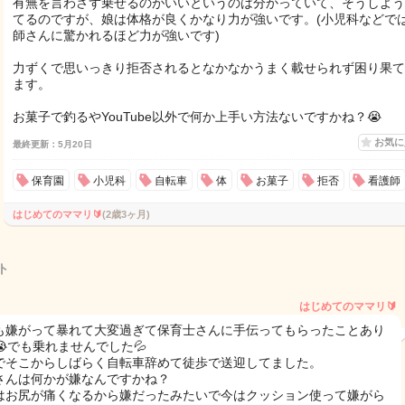
有無を言わさず乗せるのがいいというのは分かっていて、そうしよう
てるのですが、娘は体格が良くかなり力が強いです。(小児科などで
師さんに驚かれるほど力が強いです)
力ずくで思いっきり拒否されるとなかなかうまく載せられず困り果て
ます。
お菓子で釣るやYouTube以外で何か上手い方法ないですかね？😭
お気
最終更新：5月20日
保育園
小児科
自転車
体
お菓子
拒否
看護師
はじめてのママリ🔰
(2歳3ヶ月)
ト
はじめてのママリ🔰
も嫌がって暴れて大変過ぎて保育士さんに手伝ってもらったことあり
😭でも乗れませんでした💦
でそこからしばらく自転車辞めて徒歩で送迎してました。
さんは何かが嫌なんですかね？
はお尻が痛くなるから嫌だったみたいで今はクッション使って嫌がら