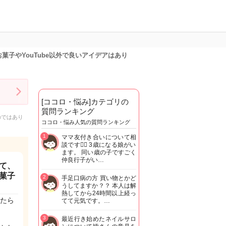
子やYouTube以外で良いアイデアはあり
[ココロ・悩み]カテゴリの
質問ランキング
のではあり
ココロ・悩み人気の質問ランキング
1
ママ友付き合いについて相
談です🙇‍♂️ 3歳になる娘がい
ます。 同い歳の子ですごく
仲良行子がい…
て、
菓子
2
手足口病の方 買い物とかど
うしてますか？？ 本人は解
熱してから24時間以上経っ
たら
てて元気です。…
3
最近行き始めたネイルサロ