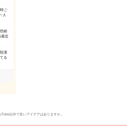
2時ご
一人
些細
&最近
普段潔
てる
Tube以外で良いアイデアはありますか。