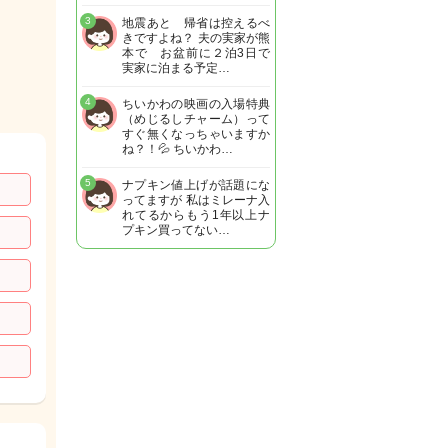
3
地震あと 帰省は控えるべ
きですよね？ 夫の実家が熊
本で お盆前に２泊3日で
実家に泊まる予定…
4
ちいかわの映画の入場特典
（めじるしチャーム）って
すぐ無くなっちゃいますか
ね？！💦 ちいかわ…
5
ナプキン値上げが話題にな
ってますが 私はミレーナ入
れてるからもう1年以上ナ
プキン買ってない…