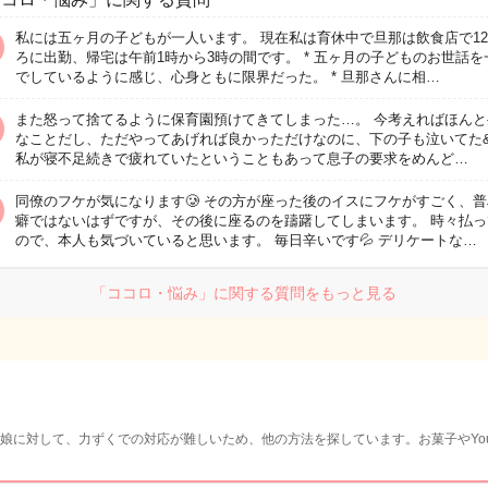
私には五ヶ月の子どもが一人います。 現在私は育休中で旦那は飲食店で1
ろに出勤、帰宅は午前1時から3時の間です。 * 五ヶ月の子どものお世話を
でしているように感じ、心身ともに限界だった。 * 旦那さんに相…
また怒って捨てるように保育園預けてきてしまった…。 今考えればほんと
なことだし、ただやってあげれば良かっただけなのに、下の子も泣いてた
私が寝不足続きで疲れていたということもあって息子の要求をめんど…
同僚のフケが気になります🥲 その方が座った後のイスにフケがすごく、
癖ではないはずですが、その後に座るのを躊躇してしまいます。 時々払っ
ので、本人も気づいていると思います。 毎日辛いです💦 デリケートな…
「ココロ・悩み」に関する質問をもっと見る
娘に対して、力ずくでの対応が難しいため、他の方法を探しています。お菓子やYou