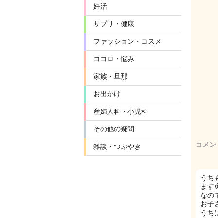
妊活
サプリ・健康
ファッション・コスメ
ココロ・悩み
家族・旦那
お出かけ
産婦人科・小児科
その他の疑問
コメン
雑談・つぶやき
うち
ます
なの
お子
うち