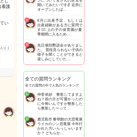
ンについて皆さんの意見を
とし
聞いてみたいです✌️ 近所に
は看護
オープンしたば…
4
8月に出産予定、もしくは
てい
出産経験がある方に質問で
す🙋‍♀️ 上の子の保育園が夏
季期間に入るため…
5
先日個別懇談会がありまし
に入り
1
た。 普段見られない子供の
様子を聞くことができると
楽しみにしていた…
全ての質問ランキング
全ての質問の中で人気のランキング
1
仲里依紗 整形してますよ
ね？前の方が可愛かったの
に今怖いんですが整形した
ら整形したーって…
2
鹿児島市 黎明館の大恐竜展
ライカのシン恐竜展 今年行
かれた方いらっしゃいます
か？ どちらか…