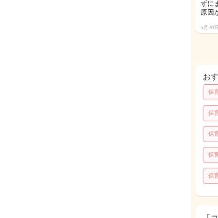
ずに
原因
5月20
お
保
保
保
保
保
「