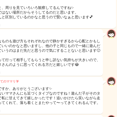
と、周りを見ていろいろ観察してるんですね✨
ではない場所だからそうしてるのだと思います。
んと区別しているのかなと思うので賢いなぁと思います💕
日
なものも遊び方もそれぞれなので静かすぎるから心配とかもし
ていいのかなと思いますし、他の子と同じもので一緒に遊んだ
ていうのはまだ先だと思うので気にすることないと思います🙂
って行って相手してもらうと申し訳ない気持ちが大きいので、
リさんのように思ってくれる方だと嬉しいです😂
日
てのママリ🔰
ですか、ありがとうございます✨
ないママさんにも近づくタイプなのですね！遊んだ子がそのタ
で私に甘えてきて嬉しかったです！追いかけたら笑いながら走
ってくれて、落ち着くとまたやって〜ってきてくれるんです。
日