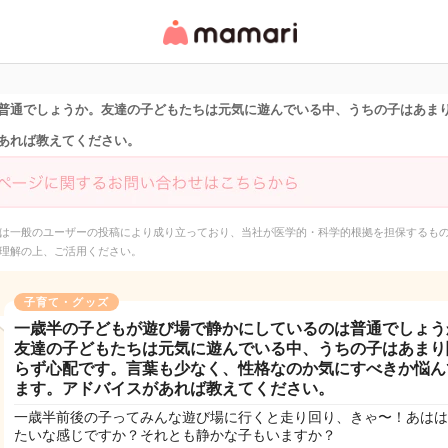
女性専用匿名QAアプ
リ・情報サイト
普通でしょうか。友達の子どもたちは元気に遊んでいる中、うちの子はあま
あれば教えてください。
は一般のユーザーの投稿により成り立っており、当社が医学的・科学的根拠を担保するも
理解の上、ご活用ください。
子育て・グッズ
一歳半の子どもが遊び場で静かにしているのは普通でしょう
友達の子どもたちは元気に遊んでいる中、うちの子はあまり
らず心配です。言葉も少なく、性格なのか気にすべきか悩ん
ます。アドバイスがあれば教えてください。
一歳半前後の子ってみんな遊び場に行くと走り回り、きゃ〜！あはは
たいな感じですか？それとも静かな子もいますか？