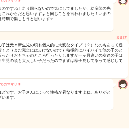
てのママリ🔰
なのですね！走り回らないので気にしてましたが、助産師の先
もこれからだと思いますよと同じことを言われました！いまの
は時期で楽しもうと思います✨
日
ままぴ
の子は元々新生児の頃も個人的に大変なタイプ（？）なのもあって遊
行くと（まだ完全には歩けないので）積極的にハイハイで他の子のと
行ったりおもちゃのところ行ったりしますが一ヶ月違いの友達の子は
新生児の頃も大人しい子だったのでまずは様子見してるって感じして
！
日
てのママリ🔰
ほどです。お子さんによって性格が異なりますよね。ありがと
ざいます。
日