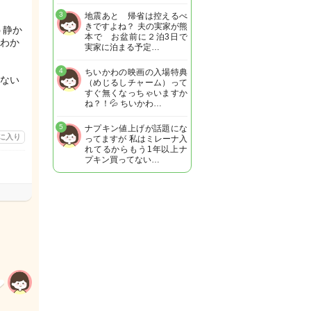
3
地震あと 帰省は控えるべ
きですよね？ 夫の実家が熊
う静か
本で お盆前に２泊3日で
わか
実家に泊まる予定…
4
ちいかわの映画の入場特典
ない
（めじるしチャーム）って
すぐ無くなっちゃいますか
ね？！💦 ちいかわ…
5
ナプキン値上げが話題にな
に入り
ってますが 私はミレーナ入
れてるからもう1年以上ナ
プキン買ってない…