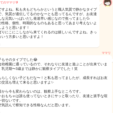
てのママリ🔰
ですよね。私も夫もどちらかというと職人気質で静かなタイプ
で、気質が遺伝してるのかなーとも思ってるんですが、お友達
んな元気いっぱいだし発達早い感じなので焦ってました💦
の性格、個性、時期的なものもあると思ってあまり考えないよ
しようと思います！
ぱりにこにこしながら来てくれるのは嬉しいんですよね。きっ
ういう方多いと思いますよ！
日
ママリ
子もそのタイプでした😂
は幼稚園に通っているので、それなりに友達と遊ぶことが出来ていま
、乳児期〜3歳までは静かに観察タイプでした！笑
もらしくない子どもだな〜！と私も思ってましたが、成長すればお友
の交流も増えて来ると思いますよ✨
昔から今も変わらないのは、観察上手なところです。
いおもちゃは誰も使ってないときにサッと取ったり、友達と派手な喧
一切ないです。
空気読んで察知できる性格なんだと思います。
日