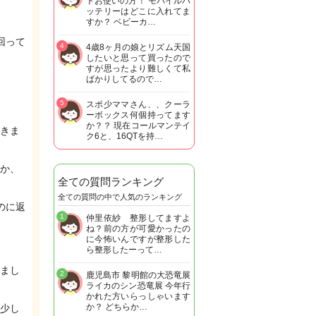
トお使いの方！ モバイルバ
ッテリーはどこに入れてま
すか？ ベビーカ…
回って
4
4歳8ヶ月の娘とリズム天国
したいと思って買ったので
すが思ったより難しくて私
ばかりしてるので…
5
スポ少ママさん、、クーラ
ーボックス何個持ってます
か？？ 現在コールマンテイ
きま
ク6と、16QTを持…
か、
全ての質問ランキング
全ての質問の中で人気のランキング
のに返
1
仲里依紗 整形してますよ
ね？前の方が可愛かったの
に今怖いんですが整形した
ら整形したーって…
まし
2
鹿児島市 黎明館の大恐竜展
ライカのシン恐竜展 今年行
かれた方いらっしゃいます
か？ どちらか…
少し