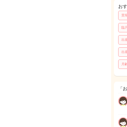
お
里
臨
出
出
月
「