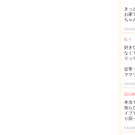
きっ
お家
ちゃ
5月19
むぅ
好き
なく
りっ
近寄
ママ
5月20
はじめ
本当
知ら
イプ
り回
5月19