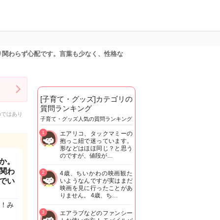
り関わらず心配です。言葉も少なく、性格な
[子育て・グッズ]カテゴリの
質問ランキング
のではあり
子育て・グッズ人気の質問ランキング
1
エアリコ、タックマミーの
抱っこ紐で迷っています。
形などはほほ同じ？と思う
のですが、値段が…
か。
関わ
2
4歳、ちいかわの映画観た
でい
いようなんですが実はまだ
映画を見に行ったことがあ
りません。 4歳、ち…
！み
3
エアラブなどのファンシー