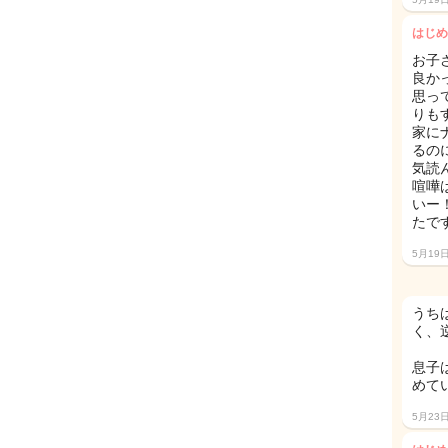
はじめ
お子
良か
思っ
りも
家に
るの
気読
喧嘩
いー
たで
5月19
うち
く、
息子
めて
5月23