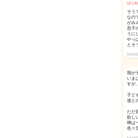
はじめ
そう
なの
がみ
息子
うに
やっ
とそ
5月20
我が
いま
すが
子ど
達と
ただ
欲し
嘩は
色々
5月19