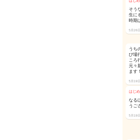
はじめ
そう
生に
時期
5月26
うち
び場
ころ
元々
ます
5月19
はじめ
なる
うご
5月19