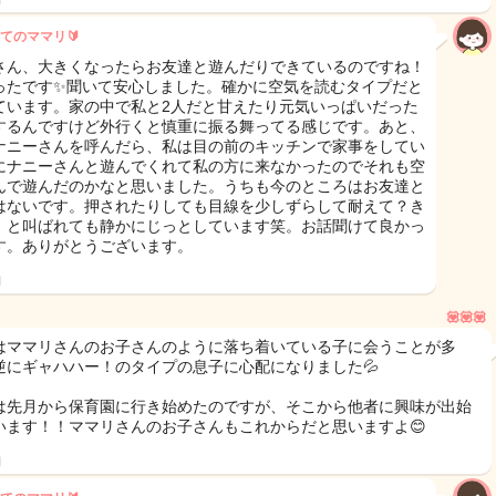
てのママリ🔰
さん、大きくなったらお友達と遊んだりできているのですね！
ったです✨聞いて安心しました。確かに空気を読むタイプだと
ています。家の中で私と2人だと甘えたり元気いっぱいだった
するんですけど外行くと慎重に振る舞ってる感じです。あと、
ナニーさんを呼んだら、私は目の前のキッチンで家事をしてい
にナニーさんと遊んでくれて私の方に来なかったのでそれも空
んで遊んだのかなと思いました。うちも今のところはお友達と
はないです。押されたりしても目線を少しずらして耐えて？き
！と叫ばれても静かにじっとしています笑。お話聞けて良かっ
す。ありがとうございます。
日
💟💟💟
はママリさんのお子さんのように落ち着いている子に会うことが多
逆にギャハハー！のタイプの息子に心配になりました💦
は先月から保育園に行き始めたのですが、そこから他者に興味が出始
います！！ママリさんのお子さんもこれからだと思いますよ😊
日