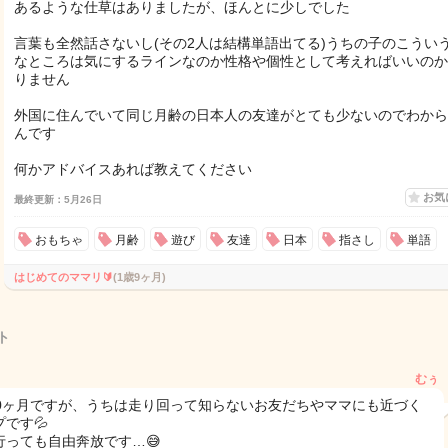
あるような仕草はありましたが、ほんとに少しでした
言葉も全然話さないし(その2人は結構単語出てる)うちの子のこうい
なところは気にするラインなのか性格や個性として考えればいいのか
りません
外国に住んでいて同じ月齢の日本人の友達がとても少ないのでわから
んです
何かアドバイスあれば教えてください
お気
最終更新：5月26日
おもちゃ
月齢
遊び
友達
日本
指さし
単語
はじめてのママリ🔰
(1歳9ヶ月)
ト
むぅ
10ヶ月ですが、うちは走り回って知らないお友だちやママにも近づく
です💦
行っても自由奔放です…😅