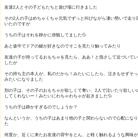
友達2人とその子どもたちと遊び場に行きました
その2人の子はめちゃくちゃ元気でずっと叫びながら凄い勢いで走り
いたのですが
うちの子はそれを静かに傍観してました💦
あと途中でドアの鍵が好きなのでそこを見たり触ってみたり
友達の子が持ってるおもちゃを見たら、ああ！と指さして近づいてい
したが
その持ち主の本人が、私のだから！みたいにしたら、泣きもせずそっ
みたいになりました
別の子は、その子のおもちゃが欲しくて奪い、2人で泣いたり欲しい
してくれないー！みたいにわちゃわちゃが起きました💦
うちの子は静かすぎるのでしょうか？
なんというか、うちの子はあまり他の子と関わらないので心配になり
た
何度か、近くに来たお友達の背中をとん、と軽く触れるような興味が