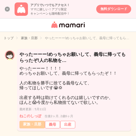
アプリでいつでもアクセス！
無料ダウンロード
ママに嬉しい！アプリ限定
キャンペーンも随時配信中！
女性専用匿名QA
アプリ・情報サ
トップ
家族・旦那
やったーーー!めっちゃお願いして、義母に帰ってもら…
イト
やったーーー!めっちゃお願いして、義母に帰っても
らったぞ!人の私物を…
やったーーー！！！！
めっちゃお願いして、義母に帰ってもらったぞ！！
人の私物を勝手に捨てる義母なんて、
帰ってほしいです😭💢
出産する時は助けてくれるのは嬉しいですのか、
ほんと😱今度から私物捨てないで欲しい。
最終更新：5月11日
ねこのしっぽ
生後2ヶ月, 2歳6ヶ月
家族・旦那
義母
出産