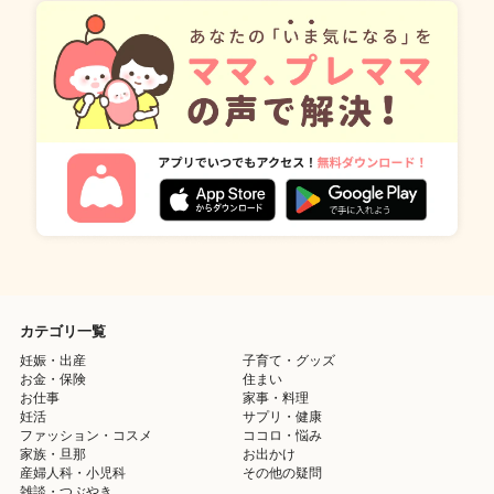
カテゴリ一覧
妊娠・出産
子育て・グッズ
お金・保険
住まい
お仕事
家事・料理
妊活
サプリ・健康
ファッション・コスメ
ココロ・悩み
家族・旦那
お出かけ
産婦人科・小児科
その他の疑問
雑談・つぶやき