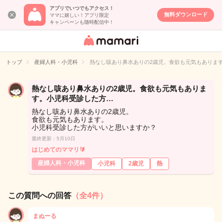
アプリでいつでもアクセス！
無料ダウンロード
ママに嬉しい！アプリ限定
キャンペーンも随時配信中！
女性専用匿名QA
アプリ・情報サ
トップ
産婦人科・小児科
熱なし咳あり鼻水ありの2歳児。食欲も元気もありま
イト
熱なし咳あり鼻水ありの2歳児。食欲も元気もありま
す。小児科受診した方…
熱なし咳あり鼻水ありの2歳児。
食欲も元気もあります。
小児科受診した方がいいと思いますか？
最終更新：5月10日
はじめてのママリ🔰
産婦人科・小児科
小児科
2歳児
熱
この質問への回答
（全4件）
まぬーる