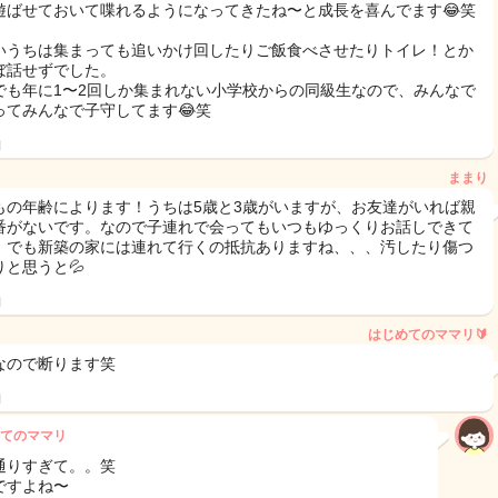
遊ばせておいて喋れるようになってきたね〜と成長を喜んでます😂笑
いうちは集まっても追いかけ回したりご飯食べさせたりトイレ！とか
ぼ話せずでした。
でも年に1〜2回しか集まれない小学校からの同級生なので、みんなで
ってみんなで子守してます😂笑
日
ままり
もの年齢によります！うちは5歳と3歳がいますが、お友達がいれば親
番がないです。なので子連れで会ってもいつもゆっくりお話しできて
。でも新築の家には連れて行くの抵抗ありますね、、、汚したり傷つ
りと思うと💦
日
はじめてのママリ🔰
なので断ります笑
日
てのママリ
通りすぎて。。笑
ですよね〜