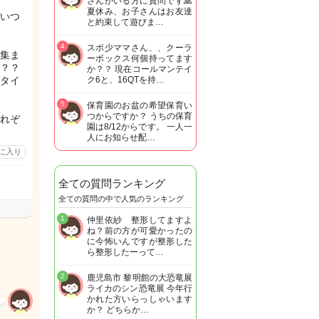
さんがいる方に質問です🙏
夏休み、お子さんはお友達
いつ
と約束して遊びま…
4
スポ少ママさん、、クーラ
集ま
ーボックス何個持ってます
？？
か？？ 現在コールマンテイ
タイ
ク6と、16QTを持…
5
保育園のお盆の希望保育い
つからですか？ うちの保育
れぞ
園は8/12からです。 一人一
人にお知らせ配…
に入り
全ての質問ランキング
全ての質問の中で人気のランキング
1
仲里依紗 整形してますよ
ね？前の方が可愛かったの
に今怖いんですが整形した
ら整形したーって…
2
鹿児島市 黎明館の大恐竜展
ライカのシン恐竜展 今年行
かれた方いらっしゃいます
か？ どちらか…