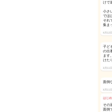
けで
小さ
でほ
それ
集ま
4月12
子ど
の出
ます
けた
4月11
面倒
4月11
はじめ
その
面倒