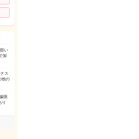
全部い
で加
ーナス
の他の
た歯医
あり