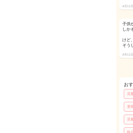
4月11
子供
しか
けど
そう
4月11
お
旦
里
旦
臨