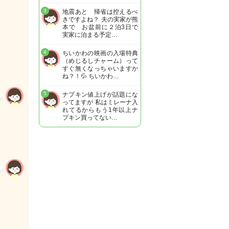
3
地震あと 帰省は控えるべ
きですよね？ 夫の実家が熊
本で お盆前に２泊3日で
実家に泊まる予定…
4
ちいかわの映画の入場特典
（めじるしチャーム）って
すぐ無くなっちゃいますか
ね？！💦 ちいかわ…
5
ナプキン値上げが話題にな
ってますが 私はミレーナ入
れてるからもう1年以上ナ
プキン買ってない…