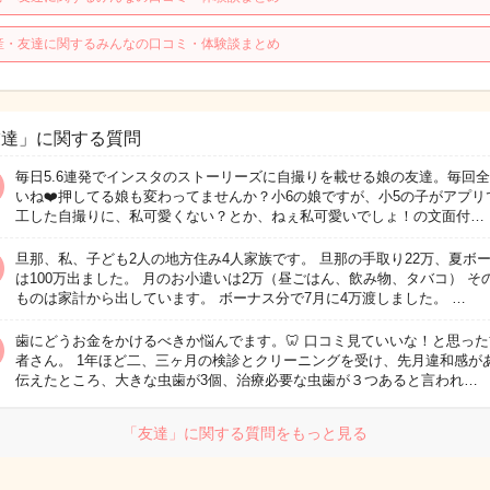
産・友達に関するみんなの口コミ・体験談まとめ
友達」に関する質問
毎日5.6連発でインスタのストーリーズに自撮りを載せる娘の友達。毎回
いね❤️押してる娘も変わってませんか？小6の娘ですが、小5の子がアプリ
工した自撮りに、私可愛くない？とか、ねぇ私可愛いでしょ！の文面付…
旦那、私、子ども2人の地方住み4人家族です。 旦那の手取り22万、夏ボ
は100万出ました。 月のお小遣いは2万（昼ごはん、飲み物、タバコ） そ
ものは家計から出しています。 ボーナス分で7月に4万渡しました。 …
歯にどうお金をかけるべきか悩んでます。🦷 口コミ見ていいな！と思っ
者さん。 1年ほど二、三ヶ月の検診とクリーニングを受け、先月違和感が
伝えたところ、大きな虫歯が3個、治療必要な虫歯が３つあると言われ…
「友達」に関する質問をもっと見る