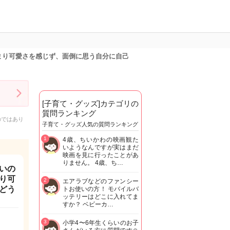
まり可愛さを感じず、面倒に思う自分に自己
[子育て・グッズ]カテゴリの
質問ランキング
のではあり
子育て・グッズ人気の質問ランキング
1
4歳、ちいかわの映画観た
いようなんですが実はまだ
映画を見に行ったことがあ
りません。 4歳、ち…
いの
り可
2
エアラブなどのファンシー
どう
トお使いの方！ モバイルバ
ッテリーはどこに入れてま
すか？ ベビーカ…
3
小学4〜6年生くらいのお子