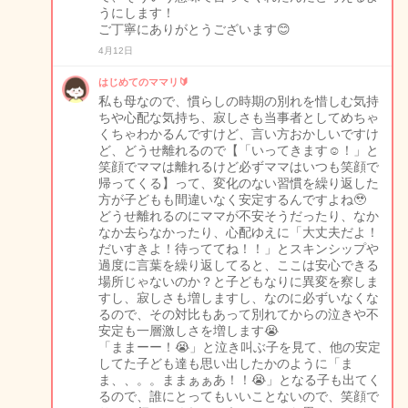
うにします！
ご丁寧にありがとうございます😊
4月12日
はじめてのママリ🔰
私も母なので、慣らしの時期の別れを惜しむ気持
ちや心配な気持ち、寂しさも当事者としてめちゃ
くちゃわかるんですけど、言い方おかしいですけ
ど、どうせ離れるので【「いってきます☺️！」と
笑顔でママは離れるけど必ずママはいつも笑顔で
帰ってくる】って、変化のない習慣を繰り返した
方が子どもも間違いなく安定するんですよね🥹
どうせ離れるのにママが不安そうだったり、なか
なか去らなかったり、心配ゆえに「大丈夫だよ！
だいすきよ！待っててね！！」とスキンシップや
過度に言葉を繰り返してると、ここは安心できる
場所じゃないのか？と子どもなりに異変を察しま
すし、寂しさも増しますし、なのに必ずいなくな
るので、その対比もあって別れてからの泣きや不
安定も一層激しさを増します😭
「ままーー！😭」と泣き叫ぶ子を見て、他の安定
してた子ども達も思い出したかのように「ま
ま、、。。ままぁぁあ！！😭」となる子も出てく
るので、誰にとってもいいことないので、笑顔で