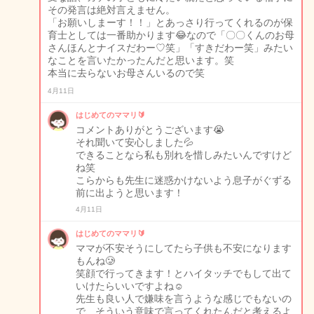
その発言は絶対言えません。
「お願いしまーす！！」とあっさり行ってくれるのが保
育士としては一番助かります😂なので「〇〇くんのお母
さんほんとナイスだわー♡笑」「すきだわー笑」みたい
なことを言いたかったんだと思います。笑
本当に去らないお母さんいるので笑
4月11日
はじめてのママリ🔰
コメントありがとうございます😭
それ聞いて安心しました💦
できることなら私も別れを惜しみたいんですけど
ね笑
こらからも先生に迷惑かけないよう息子がぐずる
前に出ようと思います！
4月11日
はじめてのママリ🔰
ママが不安そうにしてたら子供も不安になります
もんね🥲
笑顔で行ってきます！とハイタッチでもして出て
いけたらいいですよね☺️
先生も良い人で嫌味を言うような感じでもないの
で、そういう意味で言ってくれたんだと考えるよ