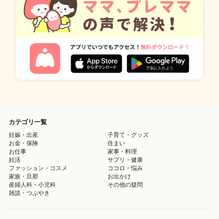
カテゴリ一覧
妊娠・出産
子育て・グッズ
お金・保険
住まい
お仕事
家事・料理
妊活
サプリ・健康
ファッション・コスメ
ココロ・悩み
家族・旦那
お出かけ
産婦人科・小児科
その他の疑問
雑談・つぶやき