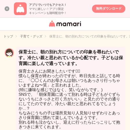
アプリでいつでもアクセス！
無料ダウンロード
ママに嬉しい！アプリ限定
キャンペーンも随時配信中！
女性専用匿名QA
アプリ・情報サ
トップ
子育て・グッズ
保育士に、朝の別れ方についての印象を尋ねたいです。
イト
保育士に、朝の別れ方についての印象を尋ねたいで
す。冷たい親と思われているか心配です。子どもは保
育園に楽しんで通っています。
保育士さんにお聞きしたいです🙇‍♂️
慣らし保育が終わったのですが、昨日先生と話してる時
に、「◯◯くんのお母さんは朝いつもあっさり行っちゃ
いますよね〜笑」と言われました。
(特に嫌味な感じではなく、笑いながらです。)
SNSで、「朝保育園に送って別れる時は子どもがぐずら
ないうちにさっさと行く方がいい」と見たのでその通り
にしてたのですが、冷たい親だと思われてるでしょう
か...？
ちなみにうちの子は場所見知り人見知りせずわりとあっ
さり保育園に慣れて楽しんでいるようです。
別れる時も泣かないし、迎えに行ったらにっこりして抱
きつきに来てくれます。