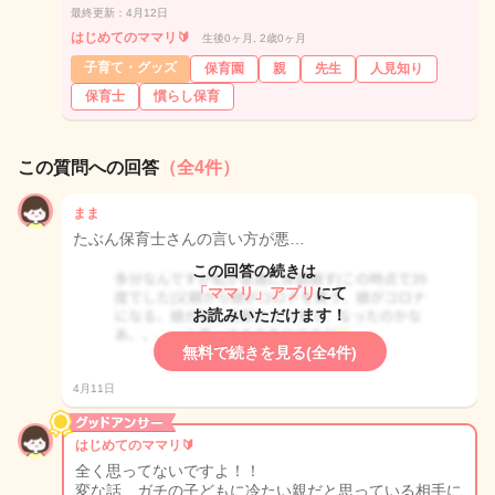
最終更新：4月12日
はじめてのママリ🔰
生後0ヶ月, 2歳0ヶ月
子育て・グッズ
保育園
親
先生
人見知り
保育士
慣らし保育
この質問への回答
（全4件）
まま
たぶん保育士さんの言い方が悪…
この回答の続きは
「ママリ」アプリ
にて
お読みいただけます！
無料で続きを見る(全4件)
4月11日
はじめてのママリ🔰
全く思ってないですよ！！
変な話、ガチの子どもに冷たい親だと思っている相手に