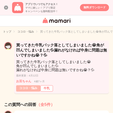
アプリでいつでもアクセス！
無料ダウンロード
ママに嬉しい！アプリ限定
キャンペーンも随時配信中！
女性専用匿名QA
アプリ・情報サ
トップ
ココロ・悩み
買ってきた牛乳パック落としてしまいました😭角が凹んで
イト
買ってきた牛乳パック落としてしまいました😭角が
凹んでしまいました💦漏れがなければ中身に問題は無
いですかね😭？💦
買ってきた牛乳パック落としてしまいました😭
角が凹んでしまいました💦
漏れがなければ中身に問題は無いですかね😭？💦
最終更新：4月12日
お豆ちゃん
4歳7ヶ月
ココロ・悩み
牛乳
この質問への回答
（全5件）