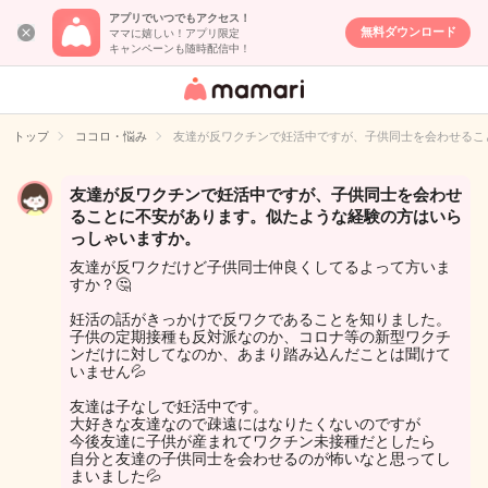
アプリでいつでもアクセス！
無料ダウンロード
ママに嬉しい！アプリ限定
キャンペーンも随時配信中！
女性専用匿名QA
アプリ・情報サ
トップ
ココロ・悩み
友達が反ワクチンで妊活中ですが、子供同士を会わせるこ
イト
友達が反ワクチンで妊活中ですが、子供同士を会わせ
ることに不安があります。似たような経験の方はいら
っしゃいますか。
友達が反ワクだけど子供同士仲良くしてるよって方いま
すか？🤔
妊活の話がきっかけで反ワクであることを知りました。
子供の定期接種も反対派なのか、コロナ等の新型ワクチ
ンだけに対してなのか、あまり踏み込んだことは聞けて
いません💦
友達は子なしで妊活中です。
大好きな友達なので疎遠にはなりたくないのですが
今後友達に子供が産まれてワクチン未接種だとしたら
自分と友達の子供同士を会わせるのが怖いなと思ってし
まいました💦