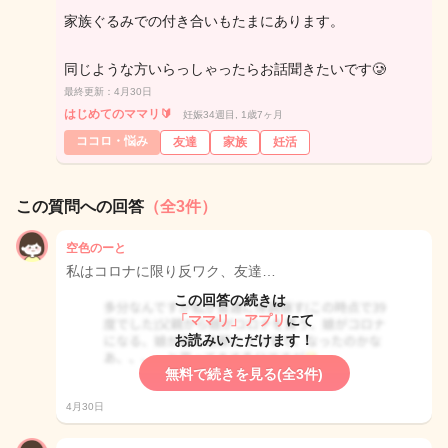
家族ぐるみでの付き合いもたまにあります。
同じような方いらっしゃったらお話聞きたいです🥲
最終更新：4月30日
はじめてのママリ🔰
妊娠34週目, 1歳7ヶ月
ココロ・悩み
友達
家族
妊活
この質問への回答
（全3件）
空色のーと
私はコロナに限り反ワク、友達…
この回答の続きは
「ママリ」アプリ
にて
お読みいただけます！
無料で続きを見る(全3件)
4月30日