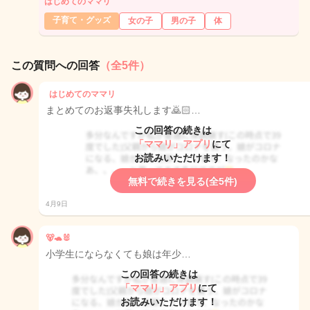
はじめてのママリ
子育て・グッズ
女の子
男の子
体
この質問への回答
（全5件）
はじめてのママリ
まとめてのお返事失礼します🙇🏻…
この回答の続きは
「ママリ」アプリ
にて
お読みいただけます！
無料で続きを見る(全5件)
4月9日
🐻🐢🐰
小学生にならなくても娘は年少…
この回答の続きは
「ママリ」アプリ
にて
お読みいただけます！