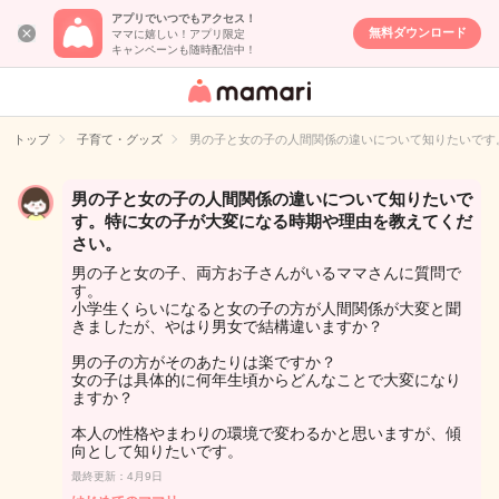
アプリでいつでもアクセス！
無料ダウンロード
ママに嬉しい！アプリ限定
キャンペーンも随時配信中！
女性専用匿名QA
アプリ・情報サ
トップ
子育て・グッズ
男の子と女の子の人間関係の違いについて知りたいです
イト
男の子と女の子の人間関係の違いについて知りたいで
す。特に女の子が大変になる時期や理由を教えてくだ
さい。
男の子と女の子、両方お子さんがいるママさんに質問で
す。
小学生くらいになると女の子の方が人間関係が大変と聞
きましたが、やはり男女で結構違いますか？
男の子の方がそのあたりは楽ですか？
女の子は具体的に何年生頃からどんなことで大変になり
ますか？
本人の性格やまわりの環境で変わるかと思いますが、傾
向として知りたいです。
最終更新：4月9日