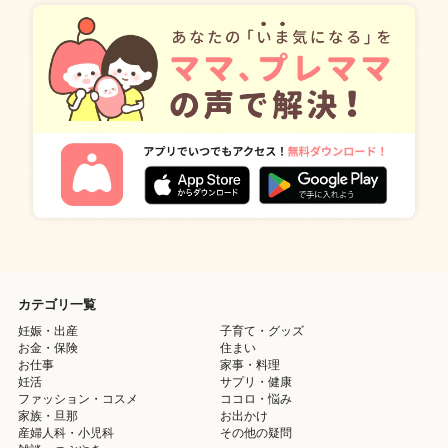
カテゴリ一覧
妊娠・出産
子育て・グッズ
お金・保険
住まい
お仕事
家事・料理
妊活
サプリ・健康
ファッション・コスメ
ココロ・悩み
家族・旦那
お出かけ
産婦人科・小児科
その他の疑問